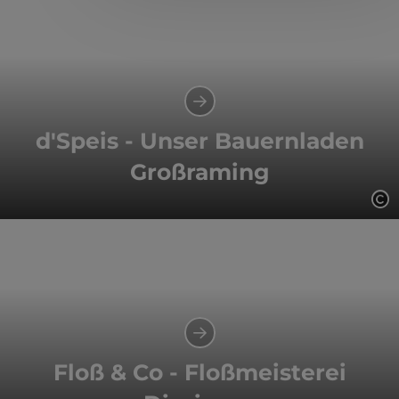
d'Speis - Unser Bauernladen
Großraming
Co
Floß & Co - Floßmeisterei