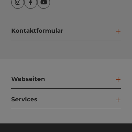
Instagram
Facebook
YouTube
Kontaktformular
Kont
Webseiten
Web
Services
Ser