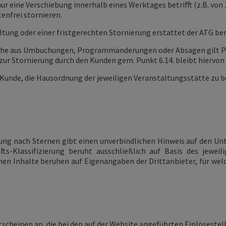
nur eine Verschiebung innerhalb eines Werktages betrifft (z.B. von 
enfrei stornieren.
altung oder einer fristgerechten Stornierung erstattet der ATG ber
rüche aus Umbuchungen, Programmänderungen oder Absagen gilt Pu
zur Stornierung durch den Kunden gem. Punkt 6.14. bleibt hiervon
der Kunde, die Hausordnung der jeweiligen Veranstaltungsstätte z
rung nach Sternen gibt einen unverbindlichen Hinweis auf den Un
-Klassifizierung beruht ausschließlich auf Basis des jeweil
en Inhalte beruhen auf Eigenangaben der Drittanbieter, für w
scheinen an, die bei den auf der Website angeführten Einlösestel