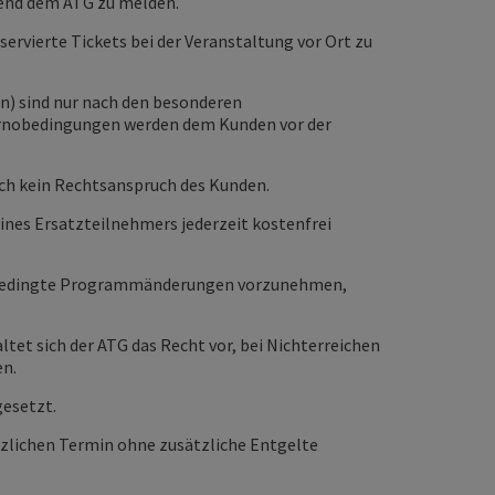
hend dem ATG zu melden.
servierte Tickets bei der Veranstaltung vor Ort zu
) sind nur nach den besonderen
Stornobedingungen werden dem Kunden vor der
och kein Rechtsanspruch des Kunden.
ines Ersatzteilnehmers jederzeit kostenfrei
sch bedingte Programmänderungen vorzunehmen,
tet sich der ATG das Recht vor, bei Nichterreichen
en.
gesetzt.
tzlichen Termin ohne zusätzliche Entgelte