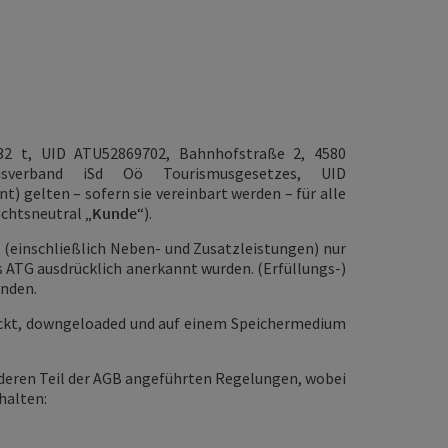
2 t, UID ATU52869702, Bahnhofstraße 2, 4580
musverband iSd Oö Tourismusgesetzes, UID
t) gelten – sofern sie vereinbart werden – für alle
echtsneutral „
Kunde
“).
n (einschließlich Neben- und Zusatzleistungen) nur
 ATG ausdrücklich anerkannt wurden. (Erfüllungs-)
unden.
uckt, downgeloaded und auf einem Speichermedium
nderen Teil der AGB angeführten Regelungen, wobei
halten: