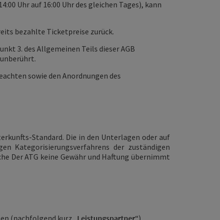
14:00 Uhr auf 16:00 Uhr des gleichen Tages), kann
eits bezahlte Ticketpreise zurück.
nkt 3. des Allgemeinen Teils dieser AGB
 unberührt.
u beachten sowie den Anordnungen des
terkunfts-Standard. Die in den Unterlagen oder auf
igen Kategorisierungsverfahrens der zuständigen
elche Der ATG keine Gewähr und Haftung übernimmt
len (nachfolgend kurz „
Leistungspartner
“)