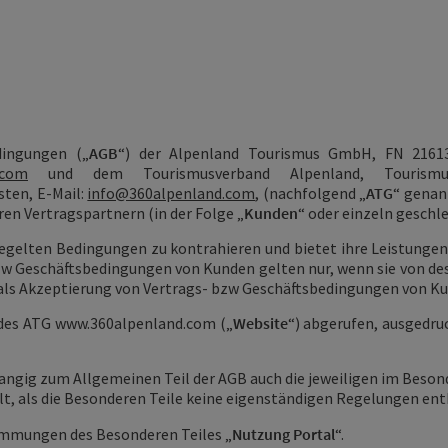
dingungen („
AGB
“) der Alpenland Tourismus GmbH, FN 21613
.com
und dem
Tourismusverband Alpenland, Touris
sten, E-Mail:
info@360alpenland.com
, (nachfolgend „
ATG
“ genann
en Vertragspartnern (in der Folge „
Kunden
“ oder einzeln geschl
geregelten Bedingungen zu kontrahieren und bietet ihre Leistunge
zw Geschäftsbedingungen von Kunden gelten nur, wenn sie von des
als Akzeptierung von Vertrags- bzw Geschäftsbedingungen von K
 des ATG
www.360alpenland.com
(„
Website
“) abgerufen, ausgedr
rrangig zum Allgemeinen Teil der AGB auch die jeweiligen im Beso
gilt, als die Besonderen Teile keine eigenständigen Regelungen ent
timmungen des Besonderen Teiles „
Nutzung Portal
“.