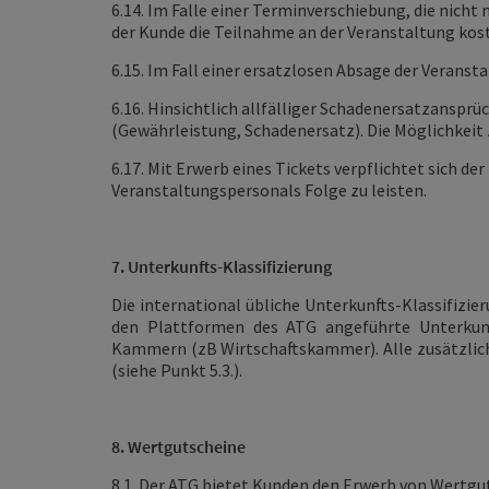
6.14. Im Falle einer Terminverschiebung, die nicht 
der Kunde die Teilnahme an der Veranstaltung kost
6.15. Im Fall einer ersatzlosen Absage der Veranst
6.16. Hinsichtlich allfälliger Schadenersatzansp
(Gewährleistung, Schadenersatz). Die Möglichkeit 
6.17. Mit Erwerb eines Tickets verpflichtet sich 
Veranstaltungspersonals Folge zu leisten.
7. Unterkunfts-Klassifizierung
Die international übliche Unterkunfts-Klassifizie
den Plattformen des ATG angeführte Unterkunfts
Kammern (zB Wirtschaftskammer). Alle zusätzlich
(siehe Punkt 5.3.).
8. Wertgutscheine
8.1. Der ATG bietet Kunden den Erwerb von Wertgut