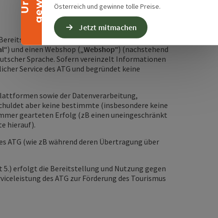
Österreich und gewinne tolle Preise.
Jetzt mitmachen
r Bereitstellung von Informationen und
al
“) und einen Webshop („
Webshop
“) (nachstehend
deutscher Sprache. Sofern vereinzelt Informationen
licher Service des ATG und begründet keine
 Plattformen sowie der Datenverarbeitung,
schuldet aber keine bestimmte (insbesondere keine
 immer gearteten Erfolg (zB einen uneingeschränkt
e hierauf).
 des ATG (wie zB während deren Übertragung über
t 5.) erfolgt die Bereitstellung und Nutzung gegen
rviceleistung des ATG zur Förderung des Tourismus