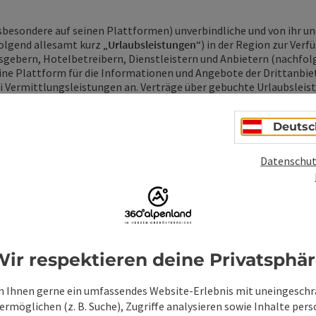
insbesondere auf seinen Plattformen) unverbindliche und von ihr 
olgend allesamt kurz „
Urlaubsleistungen
“) in der Region zur Ver
gebern, Hotelbetreibern, Dienstleistern und Anbietern (nachfol
ine Plattform für die Informationen und Angebote der Drittanbiet
ei Vermittlungsleistungen an. Verträge über gebuchte Urlaubsle
tande und führen zu einer Vertragsbeziehung ausschließlich zwi
tragspartner noch Erfüllungsgehilfe des Kunden oder des Drittanbi
Deutsc
icher Pflichten des Kunden oder des Drittanbieters (mit-)verantwor
en Drittanbietern kein Entgelt für die von Kunden bei den Drit
glich einen Kostendeckungsbeitrag zum Betrieb der Plattformen (si
Datenschut
 Drittanbieter gelten daher ausschließlich die zwischen diesen ve
nd Stornierungsmöglichkeiten. Vertragliche Ansprüche betreffend
 allfällige Vertragsrücktritte und -stornierungen ausschließlic
tformen erklärte Korrespondenz und / oder (Rücktritts-) Erkläru
fenden Drittanbieter weiterleiten ohne dass sie eine damit ein
ir respektieren deine Privatsphä
Haftung oder Verantwortung für die Leistungen des Kunden oder de
 Ihnen gerne ein umfassendes Website-Erlebnis mit uneingesch
 Angaben und andere Inhalte welcher Art auch immer (allesamt ku
Der ATG leistet und schuldet dem Kunden keine Überprüfung und K
rmöglichen (z. B. Suche), Zugriffe analysieren sowie Inhalte pers