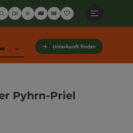
Hauptmenü öffne
Suchen
Webcams
Wetter
Interaktive Karte
360° Panoramen
Merkzettel
Unterkunft finden
er
r Pyhrn-Priel