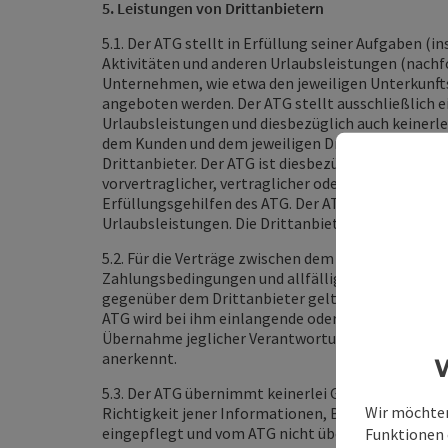
5. Leistungen von Drittanbietern
5.1. Der ATG
stellt in Erfüllung seiner Aufgaben (
Aktivitäten und anderen Urlaubsleistungen (nachf
Unternehmen, wie etwa den jeweiligen Unterkunfts
angeboten werden. Der ATG stellt ausschließlich e
Urlaubsleistungen und diesbezüglich auch keinerl
dem Kunden und dem jeweiligen Drittanbieter zus
Drittanbieter. Der ATG ist diesbezüglich weder Ver
vorvertraglicher, vertraglicher oder außervertragl
Erfüllungsgehilfen des ATG. Der ATG erhält von d
Urlaubsleistungen. Die Drittanbieter leisten ledi
5.2. Für die Verträge zwischen dem Kunden und dem
Zahlungsbedingungen und allfälliger Rücktritts- u
gegenüber dem Drittanbieter geltend zu machen und
ATG wird bei ihm einlangende oder über ihre Plat
Übernahme jeglicher Verantwortung an den betref
anerkennt.
W
5.3. Der ATG übernimmt keinerlei Gewährleistung, 
Wir möchten
Richtigkeit jener Informationen, Beschreibungen,
eingepflegt und vom ATG nicht überprüft werden. 
Funktionen e