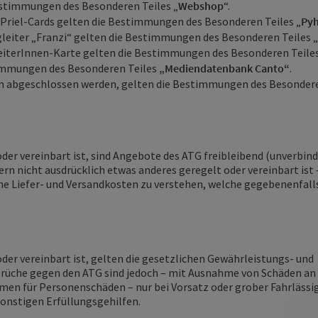
estimmungen des Besonderen Teiles „
Webshop
“.
Priel-Cards gelten die Bestimmungen des Besonderen Teiles „
Pyh
leiter „Franzi“ gelten die Bestimmungen des Besonderen Teiles „
eiterInnen-Karte gelten die Bestimmungen des Besonderen Teiles
timmungen des Besonderen Teiles
„Mediendatenbank Canto“
.
n abgeschlossen werden, gelten die Bestimmungen des Besondere
der vereinbart ist, sind Angebote des ATG freibleibend (unverbind
ern nicht ausdrücklich etwas anderes geregelt oder vereinbart ist –
ne Liefer- und Versandkosten zu verstehen, welche gegebenenfal
der vereinbart ist,
gelten die gesetzlichen Gewährleistungs- und
he gegen den ATG sind jedoch – mit Ausnahme von Schäden an Per
en für Personenschäden – nur bei Vorsatz oder grober Fahrlässi
d sonstigen Erfüllungsgehilfen
.