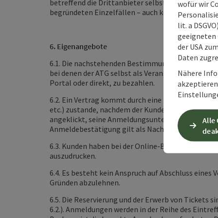
betreffend die Drittanbieter selbst sowie anderer
wofür wir C
begründeten Einzelfällen – auch keine Überprüfung
Personalisie
lit. a DSGV
geeigneten 
6. Eigenangebote
der USA zu
Daten zugre
6.1. Die nachstehenden Bestimmungen regeln die 
Nähere Info
bei denen der ATG selbst als Veranstalter auftritt.
Portal oder direkt, zu bezahlen.
akzeptieren 
Einstellung
6.2. Ein Vertrag kommt durch eine Bestätigung de
etc.) zustande, nachdem der Kunde entweder im P
angeklickt, seine Anmeldungsunterlagen an den AT
Alle
Anmeldebestätigung gilt als Nachweis der Buchung 
deak
6.3. Kunden haben bei der Online-Buchung und der
auszudrucken.
6.4. Es besteht kein Anspruch auf Abschluss eines
Gründen abzulehnen.
6.5. Die Reservierung und der Erwerb von Tickets 
6.2.). Anmeldungen werden in der Reihe des Eintre