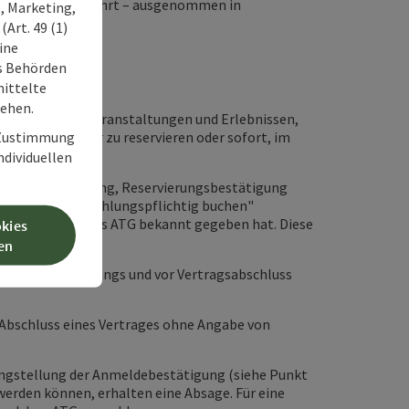
ten Inhalte und führt – ausgenommen in
, Marketing,
Art. 49 (1)
ine
ss Behörden
ittelte
tehen.
rvierung von Veranstaltungen und Erlebnissen,
r Zustimmung
ltungen entweder zu reservieren oder sofort, im
individuellen
ung einer Rechnung, Reservierungsbestätigung
d den Button „Zahlungspflichtig buchen"
räumlichkeiten des ATG bekannt gegeben hat. Diese
okies
en
des Anmeldevorgangs und vor Vertragsabschluss
m Abschluss eines Vertrages ohne Angabe von
ügungstellung der Anmeldebestätigung (siehe Punkt
werden können, erhalten eine Absage. Für eine