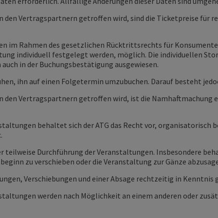
Daten erforderlich. Allfällige Änderungen dieser Daten sind umge
 den Vertragspartnern getroffen wird, sind die Ticketpreise für re
n im Rahmen des gesetzlichen Rücktrittsrechts für Konsumenten
ltung individuell festgelegt werden, möglich. Die individuellen 
 auch in der Buchungsbestätigung ausgewiesen.
mühen, ihn auf einen Folgetermin umzubuchen. Darauf besteht jed
n den Vertragspartnern getroffen wird, ist die Namhaftmachung e
anstaltungen behaltet sich der ATG das Recht vor, organisatori
.
er teilweise Durchführung der Veranstaltungen. Insbesondere behal
beginn zu verschieben oder die Veranstaltung zur Gänze abzusag
ngen, Verschiebungen und einer Absage rechtzeitig in Kenntnis 
nstaltungen werden nach Möglichkeit an einem anderen oder zusä