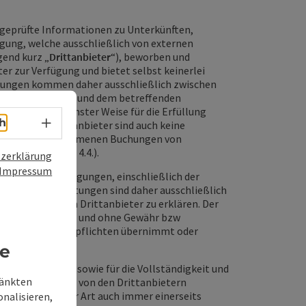
ungeprüfte Informationen zu Unterkünften,
fügung, welche ausschließlich von externen
gend kurz „
Drittanbieter
“), beworben und
er zur Verfügung und bietet selbst keinerlei
istungen kommen daher ausschließlich zwischen
schen dem Kunden und dem betreffenden
eters und in keinster Weise für die Erfüllung
Sprachwahl - Menü öffnen
h
tlich. Die Drittanbieter sind auch keine
tanbietern vorgenommenen Buchungen von
ehe oben Punkt 4.4.).
zerklärung
Impressum
reinbarten Bedingungen, einschließlich der
 die Urlaubsleistungen sind daher ausschließlich
h gegenüber dem Drittanbieter zu erklären. Der
ngen unverbindlich und ohne Gewähr bzw
hergehende Rechtspflichten übernimmt oder
re
r Drittanbieter sowie für die Vollständigkeit und
ränkten
rz „
Inhalte
“), die von den Drittanbietern
ontrolle welcher Art auch immer einerseits
onalisieren,