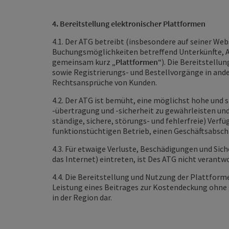
4. Bereitstellung elektronischer Plattformen
4.1. Der ATG betreibt (insbesondere auf seiner We
Buchungsmöglichkeiten betreffend Unterkünfte, A
gemeinsam kurz „
Plattformen
“). Die Bereitstellu
sowie Registrierungs- und Bestellvorgänge in ande
Rechtsansprüche von Kunden.
4.2. Der ATG ist bemüht, eine möglichst hohe und 
-übertragung und -sicherheit zu gewährleisten un
ständige, sichere, störungs- und fehlerfreie) Ver
funktionstüchtigen Betrieb, einen Geschäftsabschl
4.3. Für etwaige Verluste, Beschädigungen und Si
das Internet) eintreten, ist Des ATG nicht verantwo
4.4. Die Bereitstellung und Nutzung der Plattforme
Leistung eines Beitrages zur Kostendeckung ohne 
in der Region dar.