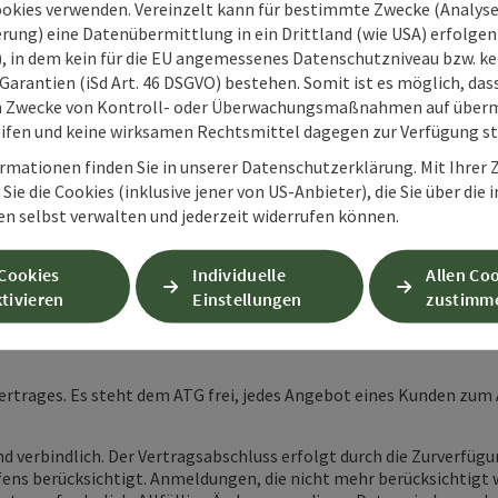
seits der von diesen bereitgestellten und auf dem Portal platzier
ookies verwenden. Vereinzelt kann für bestimmte Zwecke (Analyse
en und Kontrollen dieser Inhalte durch.
rung) eine Datenübermittlung in ein Drittland (wie USA) erfolgen (
O), in dem kein für die EU angemessenes Datenschutzniveau bzw. ke
Garantien (iSd Art. 46 DSGVO) bestehen. Somit ist es möglich, da
m Zwecke von Kontroll- oder Überwachungsmaßnahmen auf überm
ifen und keine wirksamen Rechtsmittel dagegen zur Verfügung s
Rechte und Pflichten im Zusammenhang mit der Buchung und Rese
rmationen finden Sie in unserer Datenschutzerklärung. Mit Ihre
 Es besteht dabei die Möglichkeit, Tickets für diese Eigenveransta
Sie die Cookies (inklusive jener von US-Anbieter), die Sie über die 
en selbst verwalten und jederzeit widerrufen können.
s ATG gegenüber dem Kunden in Textform (z.B. E-Mail, Aushändig
ortal seine Anmeldedaten in das Anmeldeformular eingegeben un
G in anderer Weise gesendet oder diese vor Ort in den Geschäfts
 Cookies
Individuelle
Allen Co
und ist beim jeweiligen Anbieter vor Ort vorzulegen.
tivieren
Einstellungen
zustimm
 Online-Reservierung die Möglichkeit, den Vertragstext während 
 Vertrages. Es steht dem ATG frei, jedes Angebot eines Kunden zu
sind verbindlich. Der Vertragsabschluss erfolgt durch die Zurverf
ffens berücksichtigt. Anmeldungen, die nicht mehr berücksichtigt 