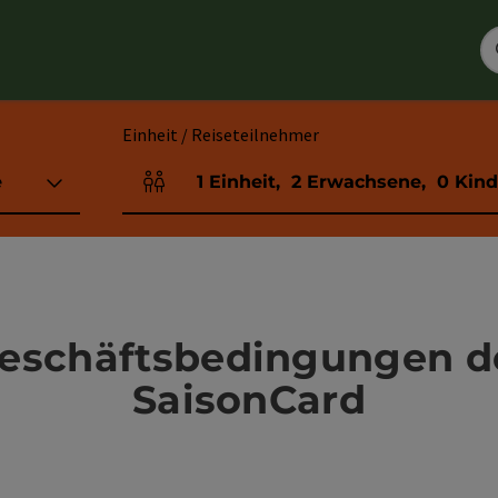
Einheit / Reiseteilnehmer
e
1
Einheit
,
2
Erwachsene
,
0
Kind
Einheitenanzahl und Personenfelder
eschäftsbedingungen de
SaisonCard