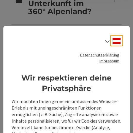
Unterkunft im
360° Alpenland?
Sind Hunde in
Deuts
Sprach
den
Unterkünften im
Datenschutzerklärung
360° Alpenland
Impressum
erlaubt?
Wir respektieren deine
Privatsphäre
Kannst du
Wir möchten Ihnen gerne ein umfassendes Website-
Unterkünfte im
Erlebnis mit uneingeschränkten Funktionen
360° Alpenland
ermöglichen (z. B. Suche), Zugriffe analysieren sowie
direkt buchen?
Inhalte personalisieren, wofür wir Cookies verwenden.
Vereinzelt kann für bestimmte Zwecke (Analyse,