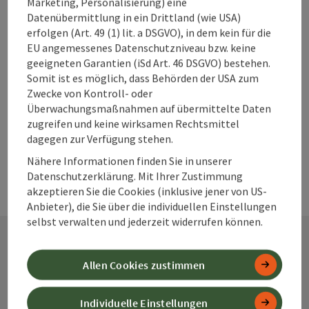
Marketing, Personalisierung) eine
Datenübermittlung in ein Drittland (wie USA)
Warum solltest
erfolgen (Art. 49 (1) lit. a DSGVO), in dem kein für die
du deine
EU angemessenes Datenschutzniveau bzw. keine
geeigneten Garantien (iSd Art. 46 DSGVO) bestehen.
Unterkunft im
Somit ist es möglich, dass Behörden der USA zum
360° Alpenland
Zwecke von Kontroll- oder
frühzeitig
Überwachungsmaßnahmen auf übermittelte Daten
buchen?
zugreifen und keine wirksamen Rechtsmittel
dagegen zur Verfügung stehen.
Nähere Informationen finden Sie in unserer
Datenschutzerklärung. Mit Ihrer Zustimmung
akzeptieren Sie die Cookies (inklusive jener von US-
Anbieter), die Sie über die individuellen Einstellungen
selbst verwalten und jederzeit widerrufen können.
Kontakt
Allen Cookies zustimmen
Individuelle Einstellungen