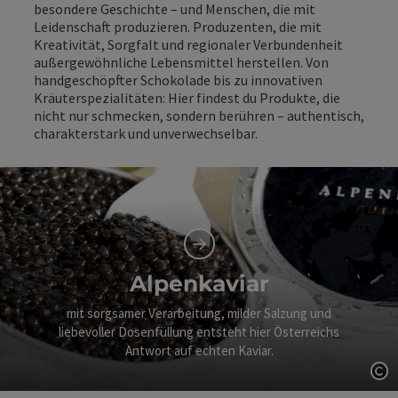
besondere Geschichte – und Menschen, die mit
Leidenschaft produzieren. Produzenten, die mit
Kreativität, Sorgfalt und regionaler Verbundenheit
außergewöhnliche Lebensmittel herstellen. Von
handgeschöpfter Schokolade bis zu innovativen
Kräuterspezialitäten: Hier findest du Produkte, die
nicht nur schmecken, sondern berühren – authentisch,
charakterstark und unverwechselbar.
Alpenkaviar
mit sorgsamer Verarbeitung, milder Salzung und
liebevoller Dosenfüllung entsteht hier Österreichs
Antwort auf echten Kaviar.
Co