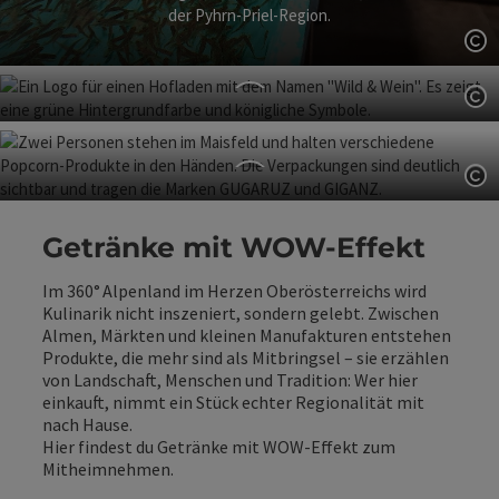
der Pyhrn‑Priel‑Region.
Co
Co
Wildprodukte
Württembergische
Co
Forstverwaltung
Gugaruz Popcorn
Getränke mit WOW-Effekt
wo Jagderlebnisse zum kulinarischen Genuss werden.
Regionaler Knabberspaß aus dem Ennstal
Im 360° Alpenland im Herzen Oberösterreichs wird
Kulinarik nicht inszeniert, sondern gelebt. Zwischen
Almen, Märkten und kleinen Manufakturen entstehen
Produkte, die mehr sind als Mitbringsel – sie erzählen
von Landschaft, Menschen und Tradition: Wer hier
einkauft, nimmt ein Stück echter Regionalität mit
nach Hause.
Hier findest du Getränke mit WOW-Effekt zum
Mitheimnehmen.