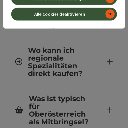
kulinarischen
Mitbringsel gibt
Alle Cookies deaktivieren
es im
360° Alpenland?
Wo kann ich
regionale
Spezialitäten
direkt kaufen?
Was ist typisch
für
Oberösterreich
als Mitbringsel?