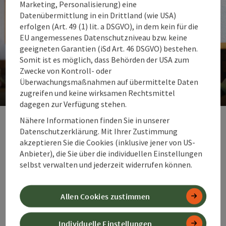
Marketing, Personalisierung) eine
Datenübermittlung in ein Drittland (wie USA)
erfolgen (Art. 49 (1) lit. a DSGVO), in dem kein für die
EU angemessenes Datenschutzniveau bzw. keine
geeigneten Garantien (iSd Art. 46 DSGVO) bestehen.
Somit ist es möglich, dass Behörden der USA zum
Zwecke von Kontroll- oder
Bauernläden - Ab Hof Verkauf
Überwachungsmaßnahmen auf übermittelte Daten
zugreifen und keine wirksamen Rechtsmittel
dagegen zur Verfügung stehen.
Co
Nähere Informationen finden Sie in unserer
Wissenswertes zum
Datenschutzerklärung. Mit Ihrer Zustimmung
Urlaub zum
akzeptieren Sie die Cookies (inklusive jener von US-
Anbieter), die Sie über die individuellen Einstellungen
Mitheimnehmen:
selbst verwalten und jederzeit widerrufen können.
Allen Cookies zustimmen
Welche
Individuelle Einstellungen