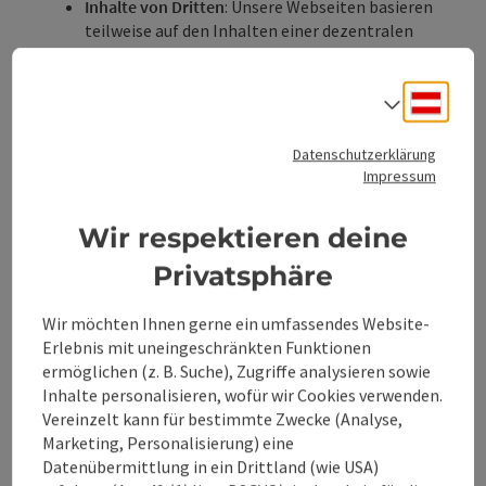
Inhalte von Dritten
: Unsere Webseiten basieren
teilweise auf den Inhalten einer dezentralen
Tourismusdatenbank. Unsere Contentparter
sind angehalten, Texte und Medien in
Deuts
barrierefreier Form zur Verfügung zu stellen. Für
Sprach
diese Inhalte Dritter kann jedoch bezüglich der
Vereinbarkeit mit
Datenschutzerklärung
Barrierefreiheitsbestimmungen keine Aussage
Impressum
getroffen werden.
Eine Fassung in Gebärdensprache ist nicht
Wir respektieren deine
zwingend erforderlich.
Privatsphäre
c) Sonstige Hinweise
Spamschutz / Recaptcha
: Wir benötigen zur
Wir möchten Ihnen gerne ein umfassendes Website-
Absicherung vor Spam und Massen-E-Mails für
Erlebnis mit uneingeschränkten Funktionen
unsere Kontaktformulare eine sogenannte "Re-
ermöglichen (z. B. Suche), Zugriffe analysieren sowie
Captcha" Funktion. Diese ist nicht barrierefrei.
Inhalte personalisieren, wofür wir Cookies verwenden.
Sollten Sie ein Formular durch die Funktion
Vereinzelt kann für bestimmte Zwecke (Analyse,
nicht nutzen können, senden Sie uns bitte eine
Marketing, Personalisierung) eine
E-Mail an
info@360alpenland.com
oder rufen Sie
Datenübermittlung in ein Drittland (wie USA)