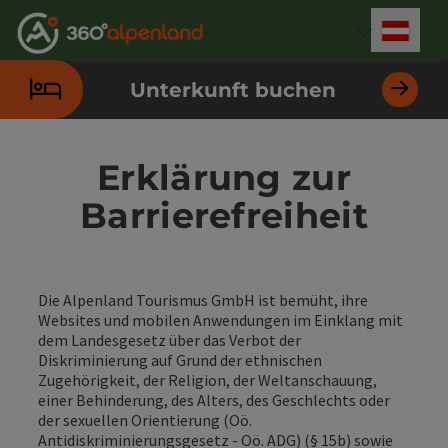
Accesskey
Accesskey
Accesskey
Accesskey
Accesskey
Accesskey
Accesskey
Accesskey
Zum Inhalt
Zur Navigation
Zum Seitenanfang
Zur Kontaktseite
Zur Suche
Zum Impressum
Zu den Hinweisen zur Bedienung der Website
Zur Startseite
[4]
[0]
[7]
[1]
[5]
[3]
[2]
[6]
Deut
Sprach
Unterkunft buchen
Erklärung zur
Barrierefreiheit
Die Alpenland Tourismus GmbH ist bemüht, ihre
Websites und mobilen Anwendungen im Einklang mit
dem Landesgesetz über das Verbot der
Diskriminierung auf Grund der ethnischen
Zugehörigkeit, der Religion, der Weltanschauung,
einer Behinderung, des Alters, des Geschlechts oder
der sexuellen Orientierung (Oö.
Antidiskriminierungsgesetz - Oö. ADG) (§ 15b) sowie