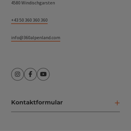
4580 Windischgarsten
+43 50 360 360 360
info@360alpenland.com
Instagram
Facebook
YouTube
Kontaktformular
Kont