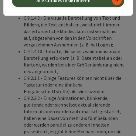
Alle Cookies deaktivieren
seine Bedeutung beeinflusst, erfolgt dies nur
visuell und nicht strukturell;
C.9.1.4.3 - Die visuelle Darstellung von Text und
Bildern, die Text enthalten, weist nicht immer
das erforderliche Mindestkontrastverhältnis
auf, abgesehen von den in den Vorschriften
vorgesehenen Ausnahmen (z. B. bei Logos);
C.9.1.4.10 - Inhalte, die keine zweidimensionale
Darstellung erfordern (z. B. Datentabellen oder
Karten), werden bei einer Größenänderung nicht
neu angeordnet;
C.9.2.1.1 - Einige Features können nicht über die
Tastatur (oder eine ähnliche
Eingabeschnittstelle) aktiviert werden;
C.9.2.2.2 - Einige Animationen, blinkende,
gleitende oder sich selbst aktualisierende
Informationen werden automatisch gestartet,
haben eine Dauer von mehr als fünf Sekunden
oder werden parallel zu anderen Inhalten
präsentiert, es gibt keine Mechanismen, um sie