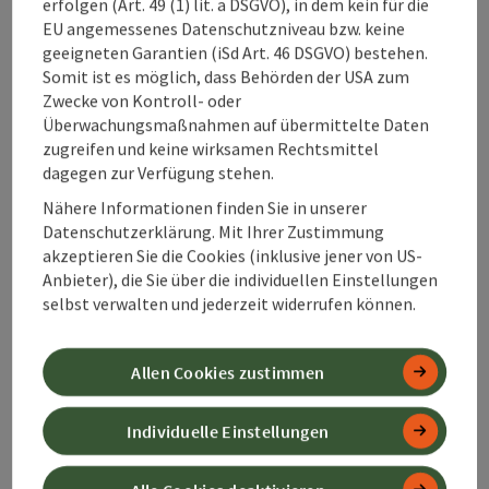
unsere Urlaubsinformation unter
+43 7562 5266
erfolgen (Art. 49 (1) lit. a DSGVO), in dem kein für die
an.
EU angemessenes Datenschutzniveau bzw. keine
Medienservice
: Zum Beispiel auf
geeigneten Garantien (iSd Art. 46 DSGVO) bestehen.
www.urlaubsregion-pyhrn-priel.at/bilder
stellen
Somit ist es möglich, dass Behörden der USA zum
wir Medienvertretern Bilder zum Download zur
Zwecke von Kontroll- oder
Verfügung. Sollten Sie Probleme haben Bilder
Überwachungsmaßnahmen auf übermittelte Daten
runterzuladen, bitte kontaktieren Sie uns. Wir
zugreifen und keine wirksamen Rechtsmittel
können Ihnen die Bilder dann gerne über andere
dagegen zur Verfügung stehen.
Kanäle zukommen lassen.
Nähere Informationen finden Sie in unserer
C.9.1.1.1 - Für einige nicht-textliche Inhalte, die
Datenschutzerklärung. Mit Ihrer Zustimmung
Ihnen präsentiert werden, gibt es keine
akzeptieren Sie die Cookies (inklusive jener von US-
gleichwertige textliche Alternative, die
Anbieter), die Sie über die individuellen Einstellungen
denselben Zweck erfüllt;
selbst verwalten und jederzeit widerrufen können.
C.9.1.3.1 - In einigen Fällen können
Informationen, Strukturen oder
Zusammenhänge, die durch die Darstellung von
Allen Cookies zustimmen
Seiten vermittelt werden, nicht
programmatisch bestimmt werden (oder sind
Individuelle Einstellungen
nicht über Text verfügbar);
C.9.1.3.2 - In einigen Fällen, in denen die
Reihenfolge, in der der Inhalt präsentiert wird,