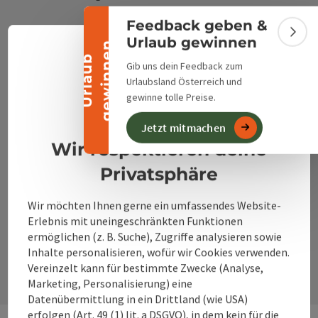
Banner einklappen
Feedback geben &
+43 50 360 360 360
Bann
Urlaub gewinnen
n
Deuts
U
r
l
a
u
b
g
e
w
i
n
n
e
Sprach
Gib uns dein Feedback zum
info@360alpenland.com
Urlaubsland Österreich und
Datenschutzerklärung
gewinne tolle Preise.
Impressum
Jetzt mitmachen
Wir respektieren deine
Privatsphäre
Instagram
Facebook
YouTube
Wir möchten Ihnen gerne ein umfassendes Website-
Erlebnis mit uneingeschränkten Funktionen
Kontaktformular
ermöglichen (z. B. Suche), Zugriffe analysieren sowie
Inhalte personalisieren, wofür wir Cookies verwenden.
Kont
Vereinzelt kann für bestimmte Zwecke (Analyse,
Marketing, Personalisierung) eine
Datenübermittlung in ein Drittland (wie USA)
erfolgen (Art. 49 (1) lit. a DSGVO), in dem kein für die