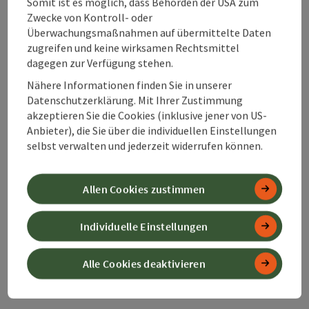
Somit ist es möglich, dass Behörden der USA zum
Zwecke von Kontroll- oder
Überwachungsmaßnahmen auf übermittelte Daten
Standardausrüst
zugreifen und keine wirksamen Rechtsmittel
dagegen zur Verfügung stehen.
ung bei Ski- und
Schneeschuhtour
Nähere Informationen finden Sie in unserer
Datenschutzerklärung. Mit Ihrer Zustimmung
en im alpinen
akzeptieren Sie die Cookies (inklusive jener von US-
Gelände
Anbieter), die Sie über die individuellen Einstellungen
selbst verwalten und jederzeit widerrufen können.
Auf
Allen Cookies zustimmen
ausgewiesenen
Winter- und
Individuelle Einstellungen
Skitouren-
Routen bleiben
Alle Cookies deaktivieren