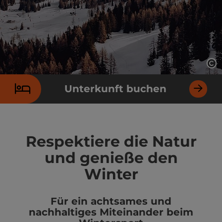
Co
Unterkunft buchen
Respektiere die Natur
und genieße den
Winter
Für ein achtsames und
nachhaltiges Miteinander beim