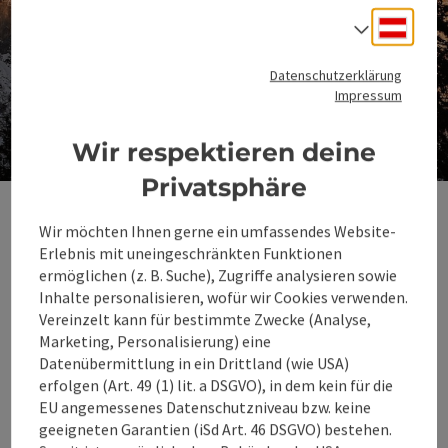
Deuts
Sprach
Datenschutzerklärung
Impressum
Wir respektieren deine
Co
Privatsphäre
Zeige Respekt
Wir möchten Ihnen gerne ein umfassendes Website-
Erlebnis mit uneingeschränkten Funktionen
für die Natur und
ermöglichen (z. B. Suche), Zugriffe analysieren sowie
vermeide Lärm
Inhalte personalisieren, wofür wir Cookies verwenden.
Vereinzelt kann für bestimmte Zwecke (Analyse,
Marketing, Personalisierung) eine
Datenübermittlung in ein Drittland (wie USA)
Starte mit einer
erfolgen (Art. 49 (1) lit. a DSGVO), in dem kein für die
sorgfältigen
EU angemessenes Datenschutzniveau bzw. keine
Tourenplanung
geeigneten Garantien (iSd Art. 46 DSGVO) bestehen.