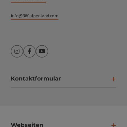
info@360alpenland.com
Instagram
Facebook
YouTube
Kontaktformular
Kont
Webseiten
Web