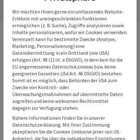
Wir möchten Ihnen gerne ein umfassendes Website-
Erlebnis mit uneingeschränkten Funktionen
ermöglichen (z. B. Suche), Zugriffe analysieren sowie
Inhalte personalisieren, wofür wir Cookies verwenden.
Häufig gestellte Fragen
Vereinzelt kann für bestimmte Zwecke (Analyse,
zu Tradition &
Marketing, Personalisierung) eine
Datenübermittlung in ein Drittland (wie USA)
Brauchtum im 360°
erfolgen (Art. 49 (1) lit. a DSGVO), in dem kein für die
Alpenland:
EU angemessenes Datenschutzniveau bzw. keine
geeigneten Garantien (iSd Art. 46 DSGVO) bestehen.
Somit ist es möglich, dass Behörden der USA zum
Zwecke von Kontroll- oder
Überwachungsmaßnahmen auf übermittelte Daten
Was ist
zugreifen und keine wirksamen Rechtsmittel
dagegen zur Verfügung stehen.
Immaterielles
Kulturerbe im
Nähere Informationen finden Sie in unserer
Datenschutzerklärung. Mit Ihrer Zustimmung
Sinne der
akzeptieren Sie die Cookies (inklusive jener von US-
UNESCO?
Anbieter), die Sie über die individuellen Einstellungen