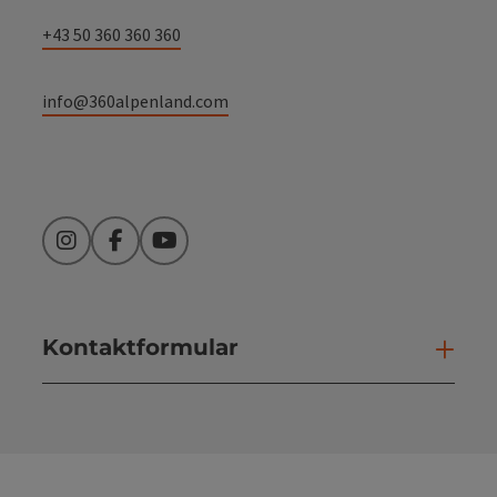
+43 50 360 360 360
info@360alpenland.com
Instagram
Facebook
YouTube
Kontaktformular
Kont