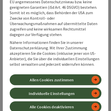
EU angemessenes Datenschutzniveau bzw. keine
Bewirtschaftung mit Erfahrung und Sorgfalt weiter –
geeigneten Garantien (iSd Art. 46 DSGVO) bestehen.
im Einklang mit Natur und Jahreszeiten. So bleibt die
Somit ist es möglich, dass Behörden der USA zum
artenreiche Tier- und Pflanzenwelt erhalten.
Zwecke von Kontroll- oder
Wer hier einkehrt, erlebt Landschaft und Herkunft
Überwachungsmaßnahmen auf übermittelte Daten
zugleich – bei
regionalen Almschmankerln
in einer der
zugreifen und keine wirksamen Rechtsmittel
bewirtschafteten Hütten, mit Blick auf Wiesen,
dagegen zur Verfügung stehen.
Wälder und Gipfel im Herzen Oberösterreichs.
Nähere Informationen finden Sie in unserer
Datenschutzerklärung. Mit Ihrer Zustimmung
Almen und Hütten
akzeptieren Sie die Cookies (inklusive jener von US-
Anbieter), die Sie über die individuellen Einstellungen
selbst verwalten und jederzeit widerrufen können.
Allen Cookies zustimmen
Individuelle Einstellungen
Alle Cookies deaktivieren