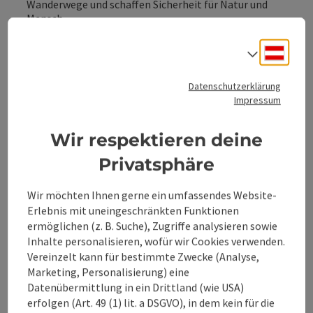
Wanderwege und schaffen Sicherheit für Natur und
Mensch.
Respektvoll miteinander
Deuts
Sprach
Egal ob mit dem Bike oder zu Fuß - wir setzen in
unserer Region ein respektvolles Miteinander
zwischen Menschen, gegenüber der Natur und Tieren
Datenschutzerklärung
voraus. Auch du kannst uns helfen dieses fragile
Impressum
Gleichgewicht zu erhalten. Die Hinweisschilder sind
bitte zu beachten.
Wir respektieren deine
Achte bitte auf dich
Privatsphäre
Sei dir deinen Grenzen bewusst und mache keine
Touren, die über dein Können hinaus gehen. Eine gute
Einkehr und Pausen gehören als elementarer
Wir möchten Ihnen gerne ein umfassendes Website-
Bestandteil zu unseren Touren.
Erlebnis mit uneingeschränkten Funktionen
ermöglichen (z. B. Suche), Zugriffe analysieren sowie
Inhalte personalisieren, wofür wir Cookies verwenden.
Almen und Hütten
Vereinzelt kann für bestimmte Zwecke (Analyse,
Marketing, Personalisierung) eine
Im
360° Alpenland
sind Almen und Hütten seit
Datenübermittlung in ein Drittland (wie USA)
Jahrhunderten gelebter Kulturraum. Bäuerinnen und
erfolgen (Art. 49 (1) lit. a DSGVO), in dem kein für die
Bauern, Hirten und Sennerinnen führen die