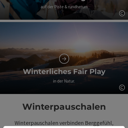
auf der Piste & rundherum
Co
Winterliches Fair Play
in der Natur.
Co
Winterpauschalen
Winterpauschalen verbinden Berggefühl,