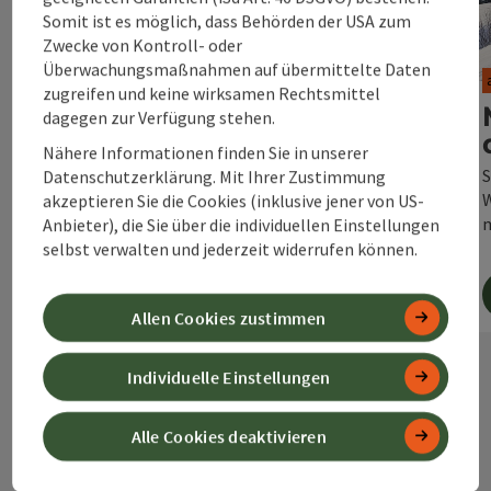
Somit ist es möglich, dass Behörden der USA zum
Copyri
ab € 69 pro Person
Zwecke von Kontroll- oder
Überwachungsmaßnahmen auf übermittelte Daten
1st Line Skiabenteuer für
zugreifen und keine wirksamen Rechtsmittel
Frühaufsteher inkl.
dagegen zur Verfügung stehen.
Nächtigung
Nähere Informationen finden Sie in unserer
ab 1 Nacht in der gewählten Unterkunft
S
Datenschutzerklärung. Mit Ihrer Zustimmung
Teilnahme 1st Line Skiabenteuer
W
akzeptieren Sie die Cookies (inklusive jener von US-
Wurzeralm
m
Anbieter), die Sie über die individuellen Einstellungen
selbst verwalten und jederzeit widerrufen können.
Allen Cookies zustimmen
jetzt buchen
Individuelle Einstellungen
nächs
Alle Cookies deaktivieren