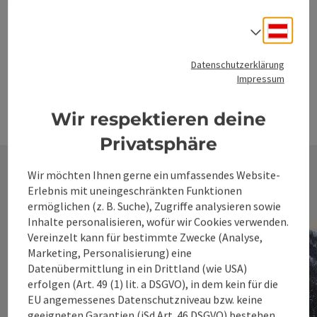
Naturerlebnis und kulturelle Tiefe – vom
Pistenspaß über stille Wege im
Deuts
Sprach
Nationalpark Kalkalpen bis zu
Adventerlebnissen. Alles nah beieinander,
Datenschutzerklärung
alles aus einem Guss: aktiv draußen,
Impressum
genussvoll drinnen. Dein Winterurlaub im
360° Alpenland zum Buchen nah.
Wir respektieren deine
Privatsphäre
Wir möchten Ihnen gerne ein umfassendes Website-
Erlebnis mit uneingeschränkten Funktionen
ermöglichen (z. B. Suche), Zugriffe analysieren sowie
Inhalte personalisieren, wofür wir Cookies verwenden.
Vereinzelt kann für bestimmte Zwecke (Analyse,
Marketing, Personalisierung) eine
Datenübermittlung in ein Drittland (wie USA)
erfolgen (Art. 49 (1) lit. a DSGVO), in dem kein für die
EU angemessenes Datenschutzniveau bzw. keine
geeigneten Garantien (iSd Art. 46 DSGVO) bestehen.