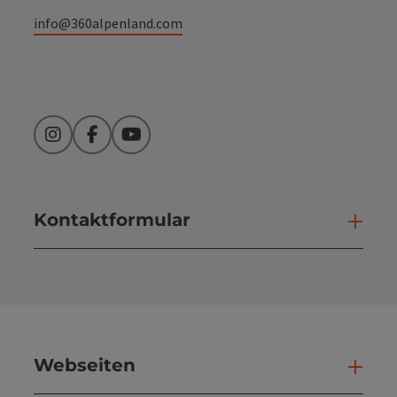
info@360alpenland.com
Instagram
Facebook
YouTube
Kontaktformular
Kont
Webseiten
Web