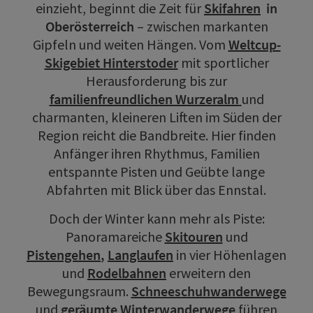
einzieht, beginnt die Zeit für
Skifahren
in
Oberösterreich
– zwischen markanten
Gipfeln und weiten Hängen. Vom
Weltcup-
Skigebiet Hinterstoder
mit sportlicher
Herausforderung bis zur
familienfreundlichen Wurzeralm
und
charmanten, kleineren Liften im Süden der
Region reicht die Bandbreite. Hier finden
Anfänger ihren Rhythmus, Familien
entspannte Pisten und Geübte lange
Abfahrten mit Blick über das Ennstal.
Doch der Winter kann mehr als Piste:
Panoramareiche
Skitouren
und
Pistengehen
,
Langlaufen
in vier Höhenlagen
und
Rodelbahnen
erweitern den
Bewegungsraum.
Schneeschuhwanderwege
und
geräumte Winterwanderwege
führen