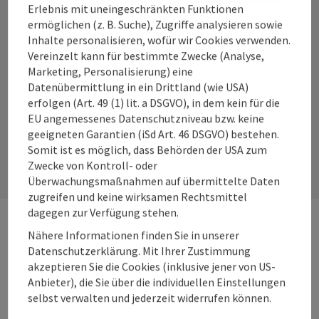
Erlebnis mit uneingeschränkten Funktionen
ermöglichen (z. B. Suche), Zugriffe analysieren sowie
Inhalte personalisieren, wofür wir Cookies verwenden.
Vereinzelt kann für bestimmte Zwecke (Analyse,
Instagram
Facebook
YouTube
Marketing, Personalisierung) eine
Datenübermittlung in ein Drittland (wie USA)
erfolgen (Art. 49 (1) lit. a DSGVO), in dem kein für die
EU angemessenes Datenschutzniveau bzw. keine
Kontaktformular
geeigneten Garantien (iSd Art. 46 DSGVO) bestehen.
Somit ist es möglich, dass Behörden der USA zum
Kont
Zwecke von Kontroll- oder
Überwachungsmaßnahmen auf übermittelte Daten
zugreifen und keine wirksamen Rechtsmittel
dagegen zur Verfügung stehen.
Nähere Informationen finden Sie in unserer
Webseiten
Web
Datenschutzerklärung. Mit Ihrer Zustimmung
akzeptieren Sie die Cookies (inklusive jener von US-
Anbieter), die Sie über die individuellen Einstellungen
Services
Ser
selbst verwalten und jederzeit widerrufen können.