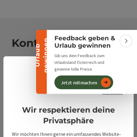
Banner einklappen
Feedback geben &
Kontakt
n
Bann
Urlaub gewinnen
U
r
l
a
u
b
g
e
w
i
n
n
e
Gib uns dein Feedback zum
Urlaubsland Österreich und
Alpenland Tourismus GmbH
gewinne tolle Preise.
Deuts
Sprach
Bahnhofstraße 2
Jetzt mitmachen
Datenschutzerklärung
4580 Windischgarsten
Impressum
+43 50 360 360 360
Wir respektieren deine
Privatsphäre
info@360alpenland.com
Wir möchten Ihnen gerne ein umfassendes Website-