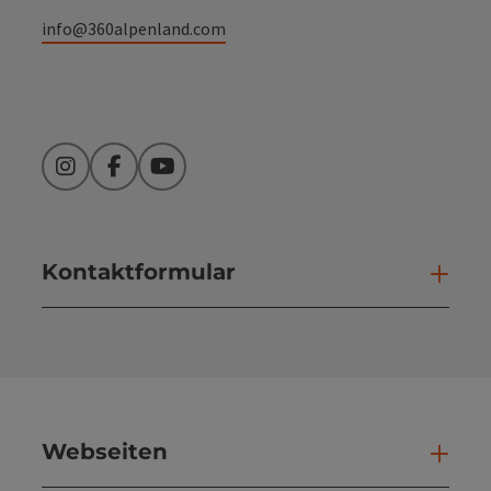
info@360alpenland.com
Instagram
Facebook
YouTube
Kontaktformular
Kont
Webseiten
Web