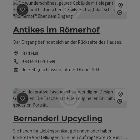
Beitrag merken
: Antikes im Römerhof
Copyri
Antikes im Römerhof
Der Eingang befindet sich an der Rückseite des Hauses.
Bad Hall
Telefon
+43 699 11461649
derzeit geschlossen
, öffnet DI um 14:00
Beitrag merken
: Bernanderl Upcycling
Copyri
Bernanderl Upcycling
Sie haben Ihr Lieblingsunikat gefunden oder haben
konkrete Vorstellungen für einen Auftrag? Rufen Sie mich