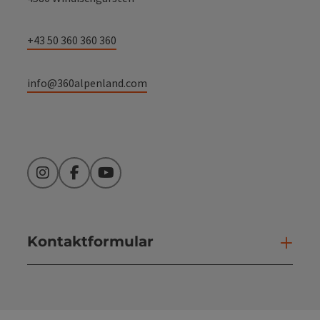
+43 50 360 360 360
info@360alpenland.com
Instagram
Facebook
YouTube
Kontaktformular
Kont