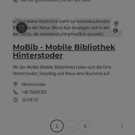
Beitrag merken
: MoBib - Mobile Bibliothek Hintersto
Copyri
MoBib - Mobile Bibliothek
Hinterstoder
Mit der MoBib (Mobile Bibliothek) teilen sich die Orte
Hinterstoder, Steyrling und Klaus eine Bücherei auf
Rädern. Jedes zweite Monat ist die MoBib vor Ort und
Hinterstoder
versorgt Sie mit neuem Lesestoff und Spielen.
Telefon
+43 7564 5255
Öffnungszeiten
Dienstag geöffnet
Freitag geöffnet
Feiertag geöffnet
DI
FR
FE
Seite zurück
Seite 
1
…
6