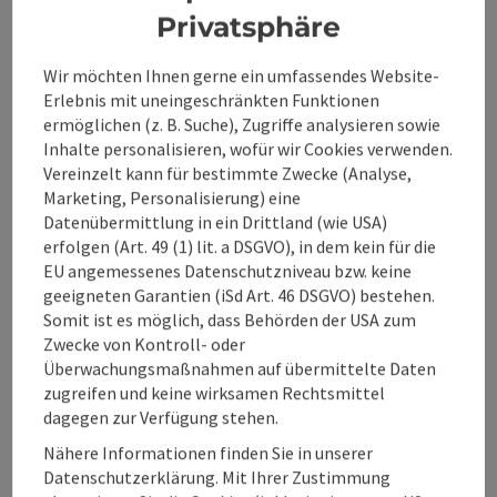
Privatsphäre
Beitrag merken
: Galerie am Färberbach
Copyri
Wir möchten Ihnen gerne ein umfassendes Website-
Erlebnis mit uneingeschränkten Funktionen
ermöglichen (z. B. Suche), Zugriffe analysieren sowie
Galerie am Färberbach
Inhalte personalisieren, wofür wir Cookies verwenden.
Vereinzelt kann für bestimmte Zwecke (Analyse,
Auf rund 150 m² Ausstellungsfläche bietet die Galerie am
Marketing, Personalisierung) eine
Färberbach neben Acrylarbeiten auch zahlreiche Unikate
Datenübermittlung in ein Drittland (wie USA)
anderer Kunstrichtungen und -techniken.
erfolgen (Art. 49 (1) lit. a DSGVO), in dem kein für die
Steinbach an der Steyr
EU angemessenes Datenschutzniveau bzw. keine
Telefon
+43 664 5142339
geeigneten Garantien (iSd Art. 46 DSGVO) bestehen.
Öffnungszeiten
Montag geöffnet
Dienstag geöffnet
Mittwoch geöffnet
Donnerstag geöffnet
Freitag geöffnet
Samstag geöffnet
Sonntag geöffnet
MO
DI
MI
DO
FR
SA
SO
Somit ist es möglich, dass Behörden der USA zum
Zwecke von Kontroll- oder
Überwachungsmaßnahmen auf übermittelte Daten
zugreifen und keine wirksamen Rechtsmittel
dagegen zur Verfügung stehen.
Beitrag merken
: Stadtmuseum Steyr - Innerberger St
Copyri
Nähere Informationen finden Sie in unserer
Datenschutzerklärung. Mit Ihrer Zustimmung