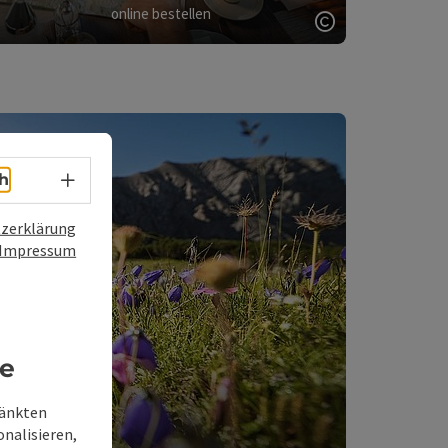
online bestellen
Copyright öff
ght öffnen
Sprachwahl - Menü öffnen
h
zerklärung
Impressum
re
ränkten
onalisieren,