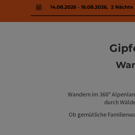
14.08.2026
-
16.08.2026
,
2
Nächte
An- und Abreisefelder
Gipf
Wan
Wandern im 360° Alpenland
durch Wälder
Ob gemütliche Familienwan