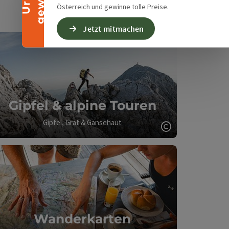
Österreich und gewinne tolle Preise.
Jetzt mitmachen
Gipfel & alpine Touren
Gipfel, Grat & Gänsehaut
Copyright öff
Wanderkarten