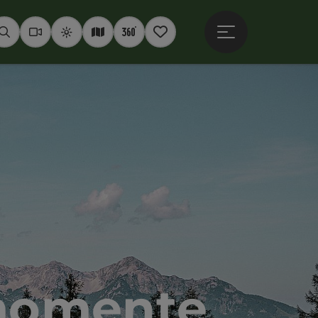
Hauptmenü öffne
Suchen
Webcams
Wetter
Interaktive Karte
360° Panoramen
Merkzettel
momente