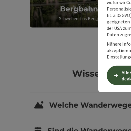
wofür wir C
Bergbahnen
Personalisie
lit. a DSGV
Schwebend ins Berggefühl
geeigneten 
der USA zu
Daten zugre
Nähere Info
akzeptieren 
Einstellung
Wissenswert
Alle
deak
Welche Wanderwege g
Sind die Wanderwege 