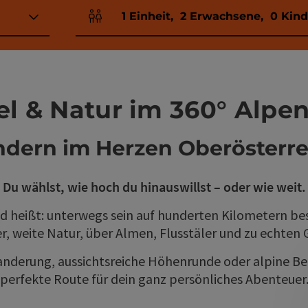
1
Einheit
,
2
Erwachsene
,
0
Kind
Einheitenanzahl und Personenfelder
el & Natur im 360° Alpe
dern im Herzen Oberösterre
Du wählst, wie hoch du hinauswillst – oder wie weit.
 heißt: unterwegs sein auf hunderten Kilometern be
, weite Natur, über Almen, Flusstäler und zu echten 
derung, aussichtsreiche Höhenrunde oder alpine Berg
perfekte Route für dein ganz persönliches Abenteuer