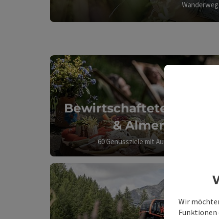
Wanderwege
Bewirtschaftete Hütten
& Almen
60 Genussziele mit Aussicht
W
Wir möchten
Funktionen e