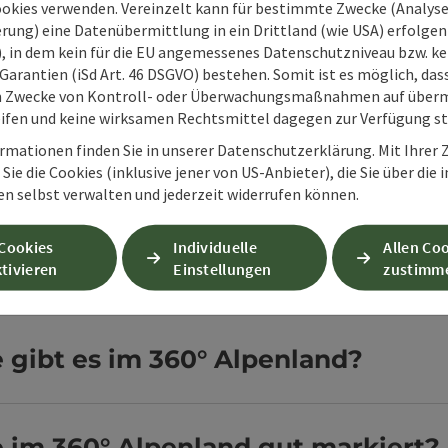
ookies verwenden. Vereinzelt kann für bestimmte Zwecke (Analyse
Fair Play in un
rung) eine Datenübermittlung in ein Drittland (wie USA) erfolgen (
O), in dem kein für die EU angemessenes Datenschutzniveau bzw. ke
Miteinander für d
Garantien (iSd Art. 46 DSGVO) bestehen. Somit ist es möglich, da
Copyright öffnen
m Zwecke von Kontroll- oder Überwachungsmaßnahmen auf überm
ifen und keine wirksamen Rechtsmittel dagegen zur Verfügung s
rmationen finden Sie in unserer Datenschutzerklärung. Mit Ihre
Sie die Cookies (inklusive jener von US-Anbieter), die Sie über die 
en selbst verwalten und jederzeit widerrufen können.
es zum Wanderurlaub im 36
 Cookies
Individuelle
Allen Co
tivieren
Einstellungen
zustimm
ibt es im 360° Alpenland?
im 360° Alpenland gut markiert?