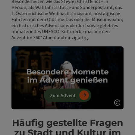
Besonderheiten wie das Steyrer Christkindl – in
Person, als Wallfahrtsstätte und Sonderpostamt, das
1. Österreichische Weihnachtsmuseum, nostalgische
Fahrten mit dem Oldtimerbus oder der Museumsbahn,
ein historisches Adventkalenderdorf sowie gelebtes
immaterielles UNESCO-Kulturerbe machen den
Advent im 360° Alpenland einzigartig.
Besondere Momente
im Advent genießen
Zum Advent
Copyri
Häufig gestellte Fragen
zu Stadt und Kultur im