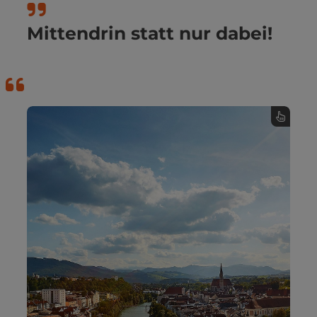
Mittendrin statt nur dabei!
1000 Jahre und ein Augenblick
Romantikstadt Steyr
Urlaub in der Romantikstadt Steyr verbindet
Stadtleben mit weiter Landschaft mitten im
360° Alpenland in Oberösterreich. Zwischen
Enns und Steyr erzählen historische Plätze,
prächtige Bürgerhäuser und lebendige
Tradition von einer über 1.000-jährigen
Kleinen
Geschichte. Als Mitglied der
steht Steyr
Historischen Städte Österreichs
für ein geschlossenes historisches Stadtbild