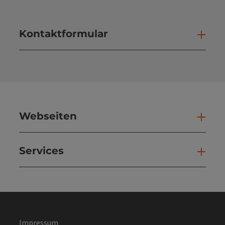
Kontaktformular
Kont
Webseiten
Web
Services
Ser
Impressum