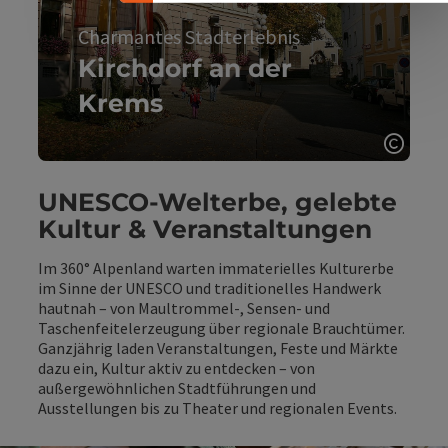
Charmantes Stadterlebnis
Kirchdorf an der
Krems
Kirchdorf
Copyr
Kirchdorf an der Krems, Charmantes Stadterlebnis - Karte
UNESCO-Welterbe, gelebte
Kultur & Veranstaltungen
Im 360° Alpenland warten immaterielles Kulturerbe
im Sinne der UNESCO und traditionelles Handwerk
hautnah – von Maultrommel-, Sensen- und
Taschenfeitelerzeugung über regionale Brauchtümer.
Ganzjährig laden Veranstaltungen, Feste und Märkte
dazu ein, Kultur aktiv zu entdecken – von
außergewöhnlichen Stadtführungen und
Ausstellungen bis zu Theater und regionalen Events.