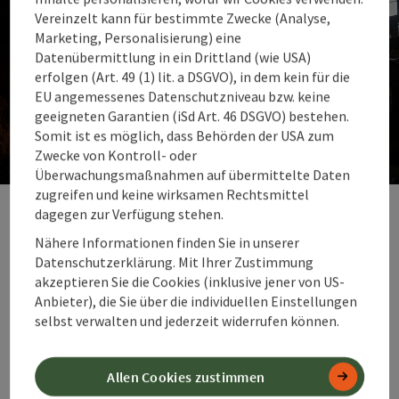
Vereinzelt kann für bestimmte Zwecke (Analyse,
Marketing, Personalisierung) eine
Datenübermittlung in ein Drittland (wie USA)
erfolgen (Art. 49 (1) lit. a DSGVO), in dem kein für die
EU angemessenes Datenschutzniveau bzw. keine
Tradition & Brauchtum
geeigneten Garantien (iSd Art. 46 DSGVO) bestehen.
Somit ist es möglich, dass Behörden der USA zum
Schaubetriebe, Handwerk & Einblicke in Tradition
Zwecke von Kontroll- oder
Überwachungsmaßnahmen auf übermittelte Daten
Co
zugreifen und keine wirksamen Rechtsmittel
dagegen zur Verfügung stehen.
Kulturelle Veranstaltungen
Nähere Informationen finden Sie in unserer
Events im Herzen Oberösterreichs
Datenschutzerklärung. Mit Ihrer Zustimmung
akzeptieren Sie die Cookies (inklusive jener von US-
Ob Konzert, Theater, Kabarett oder traditionelles
Anbieter), die Sie über die individuellen Einstellungen
Fest – das 360° Alpenland vereint Kultur und
selbst verwalten und jederzeit widerrufen können.
Lebensfreude auf besondere Weise. Erlebe
Veranstaltungen, die Geschichten erzählen,
Gemeinschaft schaffen und unvergessliche Momente
Allen Cookies zustimmen
schenken.