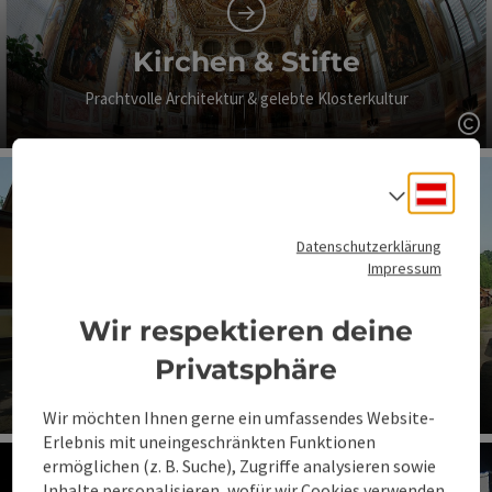
Kirchen & Stifte
Prachtvolle Architektur & gelebte Klosterkultur
Co
Deuts
Sprach
Datenschutzerklärung
Impressum
Wir respektieren deine
Steyrtal Museumsbahn
Privatsphäre
Österreichs älteste Schmalspurbahn
Wir möchten Ihnen gerne ein umfassendes Website-
Co
Erlebnis mit uneingeschränkten Funktionen
ermöglichen (z. B. Suche), Zugriffe analysieren sowie
Inhalte personalisieren, wofür wir Cookies verwenden.