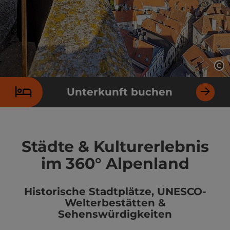
Co
Unterkunft buchen
Städte & Kulturerlebnis
im 360° Alpenland
Historische Stadtplätze, UNESCO-
Welterbestätten &
Sehenswürdigkeiten