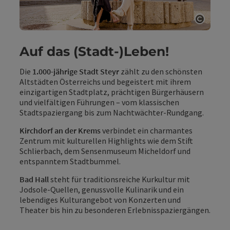
Copyri
Auf das (Stadt-)Leben!
Die
1.000-jährige Stadt Steyr
zählt zu den schönsten
Altstädten Österreichs und begeistert mit ihrem
einzigartigen Stadtplatz, prächtigen Bürgerhäusern
und vielfältigen Führungen – vom klassischen
Stadtspaziergang bis zum Nachtwächter-Rundgang.
Kirchdorf an der Krems
verbindet ein charmantes
Zentrum mit kulturellen Highlights wie dem Stift
Schlierbach, dem Sensenmuseum Micheldorf und
entspanntem Stadtbummel.
Bad Hall
steht für traditionsreiche Kurkultur mit
Jodsole-Quellen, genussvolle Kulinarik und ein
lebendiges Kulturangebot von Konzerten und
Theater bis hin zu besonderen Erlebnisspaziergängen.