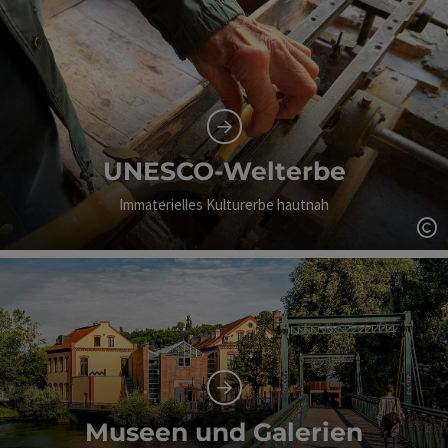
UNESCO-Welterbe
Immaterielles Kulturerbe hautnah
Co
Museen und Galerien