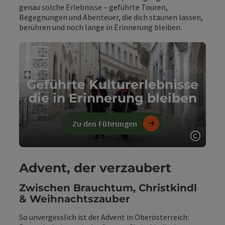
genau solche Erlebnisse – geführte Touren,
Begegnungen und Abenteuer, die dich staunen lassen,
berühren und noch lange in Erinnerung bleiben.
Geführte Kulturerlebnisse
die in Erinnerung bleiben
Zu den Führungen
Copyri
Advent, der verzaubert
Zwischen Brauchtum, Christkindl
& Weihnachtszauber
So unvergesslich ist der Advent in Oberösterreich: