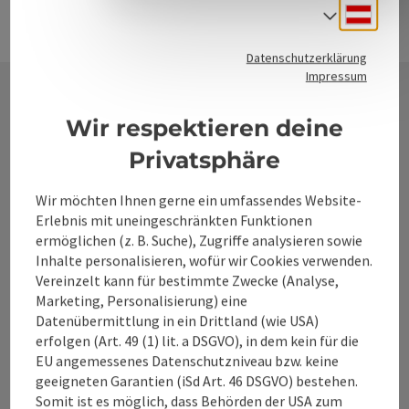
Deuts
Sprach
Datenschutzerklärung
Impressum
Wir respektieren deine
Kontakt
Privatsphäre
Wir möchten Ihnen gerne ein umfassendes Website-
Alpenland Tourismus GmbH
Erlebnis mit uneingeschränkten Funktionen
ermöglichen (z. B. Suche), Zugriffe analysieren sowie
Bahnhofstraße 2
Inhalte personalisieren, wofür wir Cookies verwenden.
4580 Windischgarsten
Vereinzelt kann für bestimmte Zwecke (Analyse,
Marketing, Personalisierung) eine
Datenübermittlung in ein Drittland (wie USA)
+43 50 360 360 360
erfolgen (Art. 49 (1) lit. a DSGVO), in dem kein für die
EU angemessenes Datenschutzniveau bzw. keine
geeigneten Garantien (iSd Art. 46 DSGVO) bestehen.
info@360alpenland.com
Somit ist es möglich, dass Behörden der USA zum