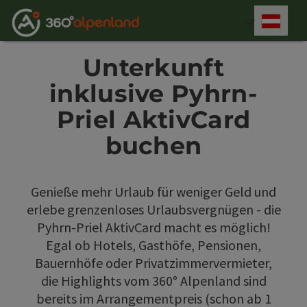
Accesskey
Accesskey
Accesskey
Accesskey
Accesskey
Accesskey
Accesskey
Accesskey
Zum Inhalt
Zur Navigation
Zum Seitenanfang
Zur Kontaktseite
Zur Suche
Zum Impressum
Zu den Hinweisen zur Bedienung der Website
Zur Startseite
[4]
[0]
[7]
[1]
[5]
[3]
[2]
[6]
Deut
Sprach
Unterkunft
inklusive Pyhrn-
Priel AktivCard
buchen
Genieße mehr Urlaub für weniger Geld und
erlebe grenzenloses Urlaubsvergnügen - die
Pyhrn-Priel AktivCard macht es möglich!
Egal ob Hotels, Gasthöfe, Pensionen,
Bauernhöfe oder Privatzimmervermieter,
die Highlights vom 360° Alpenland sind
bereits im Arrangementpreis (schon ab 1