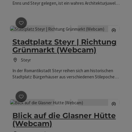
Enns und Steyr gelegen, ist ein wahres Architekturjuwel
und eine lebens- und liebenswerte Kleinstadt zwischen
Salzburg und Wien. Am historischen Stadtplatz reihen sich
Bürgerhäuser aus verschiedenen Stilepochen harmonisch
Beitrag merken
: Stadtplatz Steyr | Richtung Grünm
aneinander, im Zentrum das gotische Bummerlhaus und
das mächtige Schloss Lamberg. Von der Webcam in der
Stadtplatz Steyr | Richtung
Kollergasse genießt man den Blick auf den Ennskai
und die Altstadt.
Grünmarkt (Webcam)
Steyr
In der Romantikstadt Steyr reihen sich am historischen
Stadtplatz Bürgerhäuser aus verschiedenen Stilepochen
harmonisch aneinander. Blick vom Zentrum Richtung
Grünmarkt und auf die imposante Stadtpfarrkirche.
Beitrag merken
: Blick auf die Glasner Hütte (Webcam
Blick auf die Glasner Hütte
(Webcam)