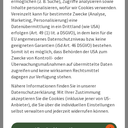
ermöglichen (z. B. Suche), Zugriffe analysieren sowie
Inhalte personalisieren, wofür wir Cookies verwenden.
Vereinzelt kann für bestimmte Zwecke (Analyse,
Warum sollte ich
Marketing, Personalisierung) eine
Datenübermittlung in ein Drittland (wie USA)
vor meinem
erfolgen (Art. 49 (1) lit. a DSGVO), in dem kein für die
Ausflug die
EU angemessenes Datenschutzniveau bzw. keine
Webcams
geeigneten Garantien (iSd Art. 46 DSGVO) bestehen.
checken?
Somit ist es möglich, dass Behörden der USA zum
Zwecke von Kontroll- oder
Überwachungsmaßnahmen auf übermittelte Daten
zugreifen und keine wirksamen Rechtsmittel
Warum ist die
dagegen zur Verfügung stehen.
Wetter-Seite für
Nähere Informationen finden Sie in unserer
meine
Datenschutzerklärung. Mit Ihrer Zustimmung
akzeptieren Sie die Cookies (inklusive jener von US-
Urlaubsplanung
Anbieter), die Sie über die individuellen Einstellungen
im 360°
selbst verwalten und jederzeit widerrufen können.
Alpenland
wichtig?