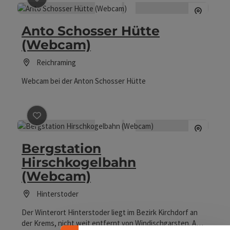
aneinander. Blick auf die charmante Enge Gasse und auf
das mächtige Schloss Lamberg.
Anto Schosser Hütte
(Webcam)
Reichraming
Webcam bei der Anton Schosser Hütte
Beitrag merken
: Bergstation Hirschkogelbahn (Web
Bergstation
Hirschkogelbahn
Banner einklappen
(Webcam)
Hinterstoder
Der Winterort Hinterstoder liegt im Bezirk Kirchdorf an
der Krems, nicht weit entfernt von Windischgarsten. Am