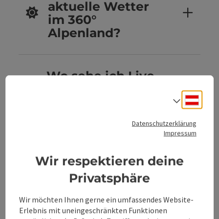
aktuelle Wetter
im 360°
Alpenland?
Wo sehe ich Live-
Webcams aus
Deuts
dem 360°
Sprach
Alpenland?
Datenschutzerklärung
Impressum
Wie zuverlässig
Wir respektieren deine
ist die
Privatsphäre
Wettervorhersag
e für das 360°
Wir möchten Ihnen gerne ein umfassendes Website-
Alpenland?
Erlebnis mit uneingeschränkten Funktionen