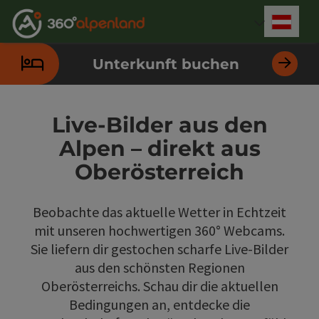
Accesskey
Accesskey
Accesskey
Accesskey
Accesskey
Accesskey
Accesskey
Accesskey
Zum Inhalt
Zur Navigation
Zum Seitenanfang
Zur Kontaktseite
Zur Suche
Zum Impressum
Zu den Hinweisen zur Bedienung der Website
Zur Startseite
[4]
[0]
[7]
[1]
[5]
[3]
[2]
[6]
Deut
Sprach
Unterkunft buchen
Live-Bilder aus den
Alpen – direkt aus
Oberösterreich
Beobachte das aktuelle Wetter in Echtzeit
mit unseren hochwertigen 360° Webcams.
Sie liefern dir gestochen scharfe Live-Bilder
aus den schönsten Regionen
Oberösterreichs. Schau dir die aktuellen
Bedingungen an, entdecke die