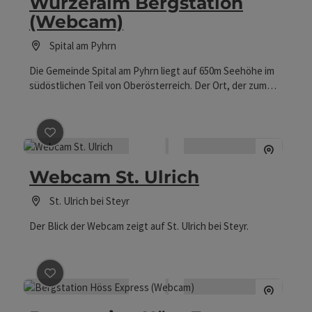
Wurzeralm Bergstation
(Webcam)
Spital am Pyhrn
Die Gemeinde Spital am Pyhrn liegt auf 650m Seehöhe im
südöstlichen Teil von Oberösterreich. Der Ort, der zum
Bezirk Kirchdorf an der Krems gehört, liegt am Fuße des
Pyhrnpaßes, zwischen Warscheneckmassiv und
Hallermauer (Totes Gebirge). Hier gehts zur Webcam!
Beitrag merken
: Webcam St. Ulrich
Webcam St. Ulrich
St. Ulrich bei Steyr
Der Blick der Webcam zeigt auf St. Ulrich bei Steyr.
Beitrag merken
: Bergstation Höss Express (Webcam)