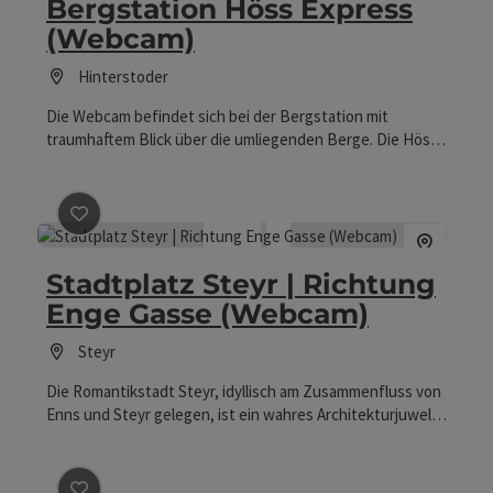
Bergstation Höss Express
(Webcam)
Hinterstoder
Die Webcam befindet sich bei der Bergstation mit
traumhaftem Blick über die umliegenden Berge. Die Höss
ist sowohl im Sommer als auch im Winter ein beliebtes
Ausflugsziel. Hier gehts zur Webcam!
Beitrag merken
: Stadtplatz Steyr | Richtung Enge G
Stadtplatz Steyr | Richtung
Enge Gasse (Webcam)
Steyr
Die Romantikstadt Steyr, idyllisch am Zusammenfluss von
Enns und Steyr gelegen, ist ein wahres Architekturjuwel
und eine lebens- und liebenswerte Kleinstadt zwischen
Salzburg und Wien. Am historischen Stadtplatz reihen sich
Bürgerhäuser aus verschiedenen Stilepochen harmonisch
Beitrag merken
: Anto Schosser Hütte (Webcam)