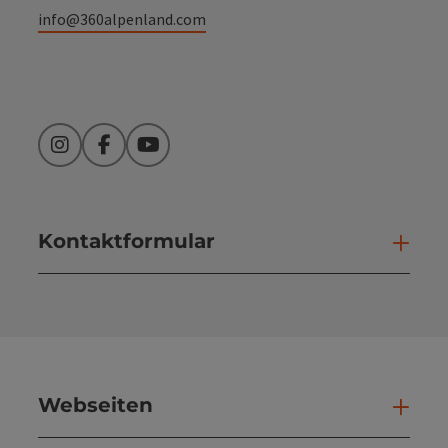
info@360alpenland.com
Instagram
Facebook
YouTube
Kontaktformular
Kont
Webseiten
Web