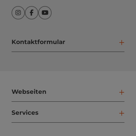
Instagram
Facebook
YouTube
Kontaktformular
Kont
Webseiten
Web
Services
Ser