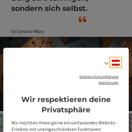
sondern sich selbst.
Sir Edmund Hillary
Deuts
Sprach
Datenschutzerklärung
Impressum
Kletterhallen
Wir respektieren deine
Wetterunabhängig & ganzjährig klettern
Privatsphäre
Co
Wir möchten Ihnen gerne ein umfassendes Website-
Erlebnis mit uneingeschränkten Funktionen