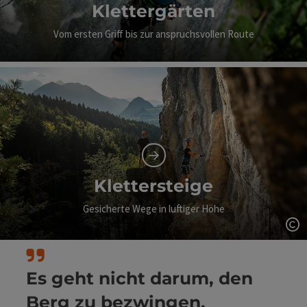
Klettergärten
Vom ersten Griff bis zur anspruchsvollen Route
Klettersteige
Gesicherte Wege in luftiger Höhe
Co
Es geht nicht darum, den
Berg zu bezwingen,