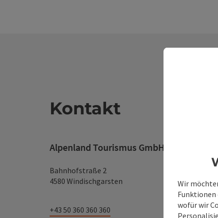
Kontakt
Alpenland Tourismus GmbH
W
Bahnhofstraße 2
4580 Windischgarsten
Wir möchten
Funktionen e
wofür wir C
+43 50 360 360 360
Personalisie