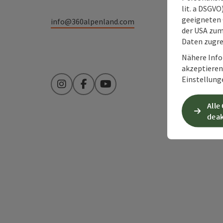
lit. a DSGV
geeigneten 
info@360alpenland.com
der USA zu
Daten zugre
Nähere Info
akzeptieren 
Einstellung
Instagram
Facebook
YouTube
Alle
deak