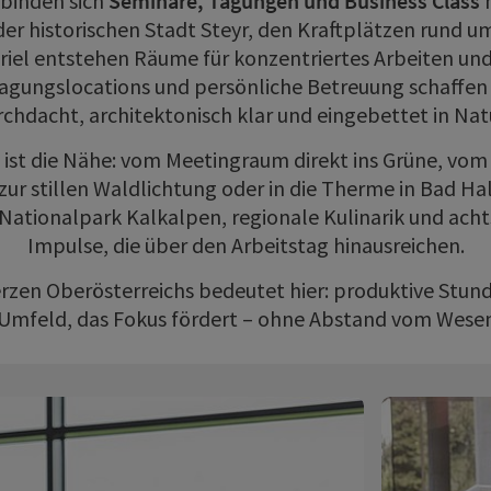
rbinden sich
Seminare, Tagungen und Business Class
m
der historischen Stadt Steyr, den Kraftplätzen rund u
riel entstehen Räume für konzentriertes Arbeiten un
 Tagungslocations und persönliche Betreuung schaff
chdacht, architektonisch klar und eingebettet in Nat
 ist die Nähe: vom Meetingraum direkt ins Grüne, vom
ur stillen Waldlichtung oder in die Therme in Bad Ha
 Nationalpark Kalkalpen, regionale Kulinarik und ac
Impulse, die über den Arbeitstag hinausreichen.
rzen Oberösterreichs bedeutet hier: produktive Stun
 Umfeld, das Fokus fördert – ohne Abstand vom Wesen