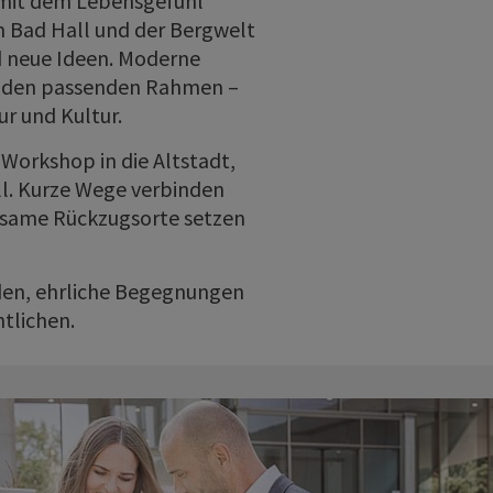
it dem Lebensgefühl
m Bad Hall und der Bergwelt
d neue Ideen. Moderne
en den passenden Rahmen –
ur und Kultur.
 Workshop in die Altstadt,
ll. Kurze Wege verbinden
htsame Rückzugsorte setzen
den, ehrliche Begegnungen
tlichen.