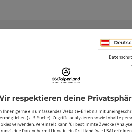
Deutsc
Datenschut
Unverbindliche An
Felder mit
*
sind Pflichtfelder
ir respektieren deine Privatsphä
Vorname
Nachname
 Ihnen gerne ein umfassendes Website-Erlebnis mit uneingesch
rmöglichen (z. B. Suche), Zugriffe analysieren sowie Inhalte pers
ookies verwenden. Vereinzelt kann für bestimmte Zwecke (Analyse
Unverbindliche Anfrage
*
rung) eine Datenübermittlung in ein Drittland (wie USA) erfolgen (