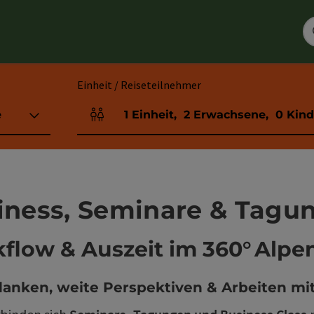
Einheit / Reiseteilnehmer
e
1
Einheit
,
2
Erwachsene
,
0
Kind
Einheitenanzahl und Personenfelder
iness, Seminare & Tagu
flow & Auszeit im 360° Alpe
danken, weite Perspektiven & Arbeiten mit