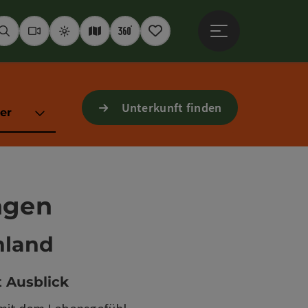
Hauptmenü öffne
Suchen
Webcams
Wetter
Interaktive Karte
360° Panoramen
Merkzettel
Unterkunft finden
er
ngen
nland
 Ausblick