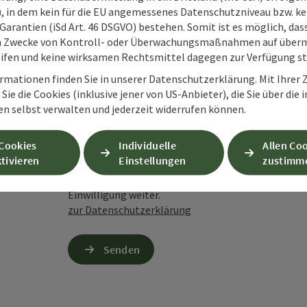
O), in dem kein für die EU angemessenes Datenschutzniveau bzw. ke
Garantien (iSd Art. 46 DSGVO) bestehen. Somit ist es möglich, da
m Zwecke von Kontroll- oder Überwachungsmaßnahmen auf überm
ifen und keine wirksamen Rechtsmittel dagegen zur Verfügung s
Zum Schutz vor Spam wird Google reCAPTCHA
rmationen finden Sie in unserer Datenschutzerklärung. Mit Ihre
personenbezogene Daten (z. B. die IP-Adresse
Sie die Cookies (inklusive jener von US-Anbieter), die Sie über die 
Absenden des Formulars werden die dafür erfor
en selbst verwalten und jederzeit widerrufen können.
ist eine Kontaktaufnahme jederzeit per E-Ma
 Cookies
Individuelle
Allen Co
Wenn Sie per Formular auf der Website oder per E
tivieren
Einstellungen
zustimm
Ihre angegebenen Daten zwecks Bearbeitung der An
Anschlussfragen sechs Monate bei uns gespeichert.
Einwilligung weiter.
zur Datenschutzerklärung
Senden