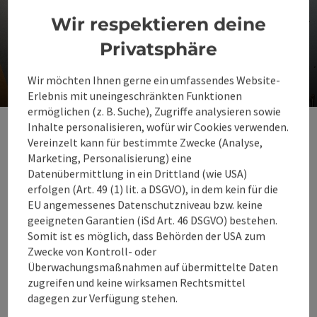
Wir respektieren deine
Privatsphäre
Regentropfenprogramm
Gute Momente bei schlechtem Wetter
Wir möchten Ihnen gerne ein umfassendes Website-
Erlebnis mit uneingeschränkten Funktionen
Co
ermöglichen (z. B. Suche), Zugriffe analysieren sowie
Inhalte personalisieren, wofür wir Cookies verwenden.
Wissenswertes zum
Vereinzelt kann für bestimmte Zwecke (Analyse,
Skiurlaub im Süden
Marketing, Personalisierung) eine
Datenübermittlung in ein Drittland (wie USA)
Oberösterreichs
erfolgen (Art. 49 (1) lit. a DSGVO), in dem kein für die
EU angemessenes Datenschutzniveau bzw. keine
geeigneten Garantien (iSd Art. 46 DSGVO) bestehen.
Somit ist es möglich, dass Behörden der USA zum
Zwecke von Kontroll- oder
Wo kann man im
Überwachungsmaßnahmen auf übermittelte Daten
360° Alpenland
zugreifen und keine wirksamen Rechtsmittel
Ski fahren?
dagegen zur Verfügung stehen.