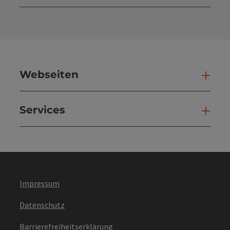
Kont
Webseiten
Web
Services
Ser
Impressum
Datenschutz
Barrierefreiheitserklärung