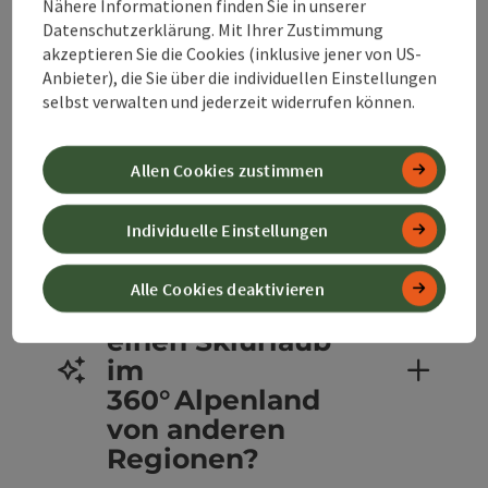
Nähere Informationen finden Sie in unserer
Datenschutzerklärung. Mit Ihrer Zustimmung
akzeptieren Sie die Cookies (inklusive jener von US-
Ist das
Anbieter), die Sie über die individuellen Einstellungen
360° Alpenland
selbst verwalten und jederzeit widerrufen können.
für Skiurlaub mit
Kindern
Allen Cookies zustimmen
geeignet?
Individuelle Einstellungen
Was
Alle Cookies deaktivieren
unterscheidet
einen Skiurlaub
im
360° Alpenland
von anderen
Regionen?