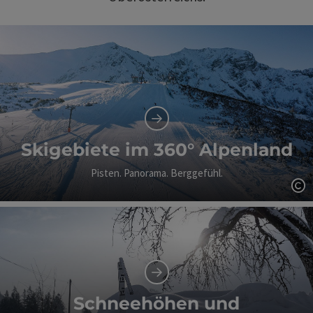
Skigebiete im 360° Alpenland
Pisten. Panorama. Berggefühl.
Co
Schneehöhen und