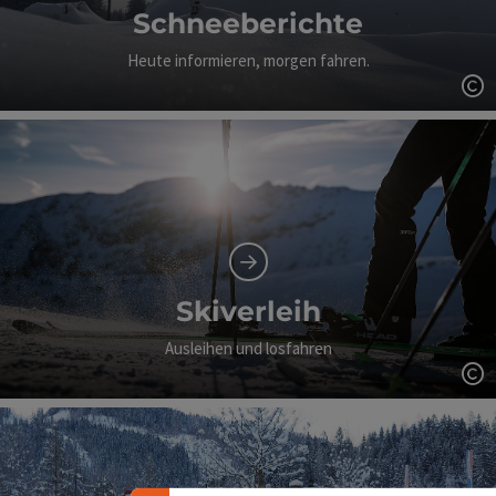
Schneeberichte
Heute informieren, morgen fahren.
Co
Skiverleih
Ausleihen und losfahren
Banner einklappen
Co