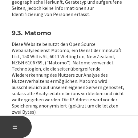
geographische Herkunft, Gerätetyp und aufgerufene
Seiten, jedoch keine Informationen zur
Identifizierung von Personen erfasst.
9.3. Matomo
Diese Website benutzt den Open Source
Webanalysedienst Matomo, ein Dienst der InnoCraft
Ltd., 150 Willis St, 6011 Wellington, New Zealand,
NZBN 6106769, ("Matomo"). Matomo verwendet
Technologien, die die seitenübergreifende
Wiedererkennung des Nutzers zur Analyse des
Nutzerverhaltens ermöglichen. Matomo wird
ausschließlich auf unseren eigenen Servern gehostet,
sodass alle Analysedaten bei uns verbleiben und nicht
weitergegeben werden. Die IP-Adresse wird vor der
Speicherung anonymisiert (gekürzt um die letzten
zwei Bytes).
Mit Hilfe von Matomo sind wir in der Lage Daten über
HAUPTMENÜ ÖFFNEN
MENÜ
die Nutzung unserer Website durch die
Websitebesucher zu erfassen und zu analysieren.