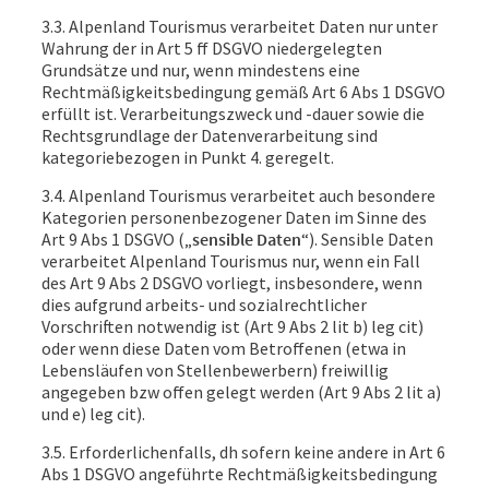
3.3. Alpenland Tourismus verarbeitet Daten nur unter
Wahrung der in Art 5 ff DSGVO niedergelegten
Grundsätze und nur, wenn mindestens eine
Rechtmäßigkeitsbedingung gemäß Art 6 Abs 1 DSGVO
erfüllt ist. Verarbeitungszweck und -dauer sowie die
Rechtsgrundlage der Datenverarbeitung sind
kategoriebezogen in Punkt 4. geregelt.
3.4. Alpenland Tourismus verarbeitet auch besondere
Kategorien personenbezogener Daten im Sinne des
Art 9 Abs 1 DSGVO („
sensible Daten
“). Sensible Daten
verarbeitet Alpenland Tourismus nur, wenn ein Fall
des Art 9 Abs 2 DSGVO vorliegt, insbesondere, wenn
dies aufgrund arbeits- und sozialrechtlicher
Vorschriften notwendig ist (Art 9 Abs 2 lit b) leg cit)
oder wenn diese Daten vom Betroffenen (etwa in
Lebensläufen von Stellenbewerbern) freiwillig
angegeben bzw offen gelegt werden (Art 9 Abs 2 lit a)
und e) leg cit).
3.5. Erforderlichenfalls, dh sofern keine andere in Art 6
Abs 1 DSGVO angeführte Rechtmäßigkeitsbedingung