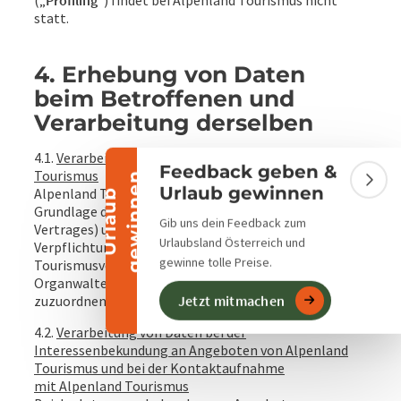
(„
Profiling
“) findet bei Alpenland Tourismus nicht
statt.
Banner einklappen
4. Erhebung von Daten
beim Betroffenen und
Verarbeitung derselben
4.1.
Verarbeitung von Daten im Rahmen von Alpenland
Feedback geben &
Tourismus
n
Bann
Urlaub gewinnen
Alpenland Tourismus erhebt und verarbeitet auf
U
r
l
a
u
b
g
e
w
i
n
n
e
Grundlage der Art 6 Abs 1 lit b) (Erfüllung eines
Gib uns dein Feedback zum
Vertrages) und c) (Erfüllung einer rechtlichen
Urlaubsland Österreich und
Verpflichtung) DSGVO Daten der Mitglieder des
gewinne tolle Preise.
Tourismusverbandes Alpenland und von deren
Organwalter sowie erforderlichenfalls von ihnen
Jetzt mitmachen
zuzuordnender Personen (Mitarbeiter).
4.2.
Verarbeitung von Daten bei der
Interessenbekundung an Angeboten von Alpenland
Tourismus und bei der Kontaktaufnahme
mit Alpenland Tourismus