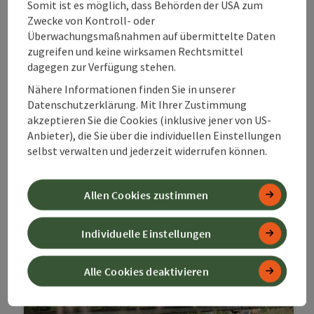
Somit ist es möglich, dass Behörden der USA zum
In Summe mehr erleben
Zwecke von Kontroll- oder
Überwachungsmaßnahmen auf übermittelte Daten
zugreifen und keine wirksamen Rechtsmittel
dagegen zur Verfügung stehen.
Gästekarte Steyr
Nähere Informationen finden Sie in unserer
Datenschutzerklärung. Mit Ihrer Zustimmung
Für Einheimische &
akzeptieren Sie die Cookies (inklusive jener von US-
Freunde der
Anbieter), die Sie über die individuellen Einstellungen
selbst verwalten und jederzeit widerrufen können.
Region: Unsere
SaisonCards
Allen Cookies zustimmen
Individuelle Einstellungen
Alle Cookies deaktivieren