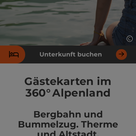
Co
Unterkunft buchen
Gästekarten im
360° Alpenland
Bergbahn und
Bummelzug. Therme
und Altstadt.