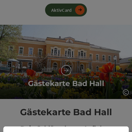
AktivCard
Gästekarte Bad Hall
Co
Gästekarte Bad Hall
Dein Schlüssel zum Aufleben