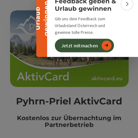
Feedback geben &
n
Bann
Urlaub gewinnen
U
r
l
a
u
b
g
e
w
i
n
n
e
Gib uns dein Feedback zum
Urlaubsland Österreich und
gewinne tolle Preise.
Jetzt mitmachen
Pyhrn-Priel AktivCard
Kostenlos zur Übernachtung im
Partnerbetrieb