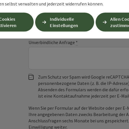
Felder mit
*
sind Pflichtfelder
en selbst verwalten und jederzeit widerrufen können.
Vorname
Nachname
 Cookies
Individuelle
Allen Co
tivieren
Einstellungen
zustimm
Unverbindliche Anfrage
*
Zum Schutz vor Spam wird Google reCAPTCHA
personenbezogene Daten (z. B. die IP-Adresse
Absenden des Formulars werden die dafür erfor
ist eine Kontaktaufnahme jederzeit per E-Ma
Wenn Sie per Formular auf der Website oder per E
Ihre angegebenen Daten zwecks Bearbeitung der An
Anschlussfragen sechs Monate bei uns gespeichert.
Einwilligung weiter.