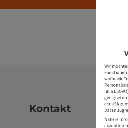
W
Wir möchten
Funktionen e
wofür wir C
Personalisie
lit. a DSGV
geeigneten 
der USA zu
Kontakt
Daten zugre
Nähere Info
akzeptieren 