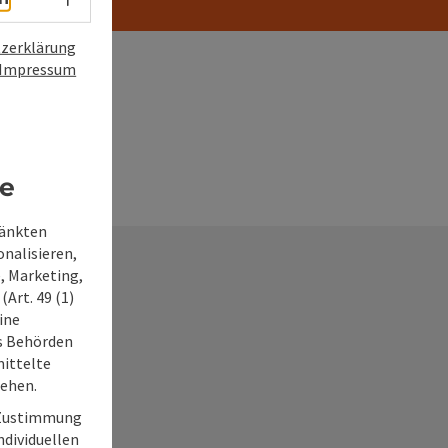
zerklärung
Impressum
re
ränkten
onalisieren,
, Marketing,
Art. 49 (1)
ine
ss Behörden
ittelte
frage
tehen.
r Zustimmung
individuellen