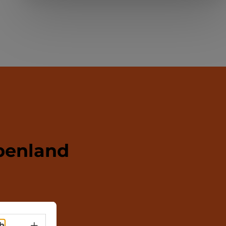
penland
Sprachwahl - Menü öffnen
h