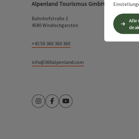
Alpenland Tourismus GmbH
Einstellung
Bahnhofstraße 2
Alle
4580 Windischgarsten
deak
+43 50 360 360 360
info@360alpenland.com
Instagram
Facebook
YouTube