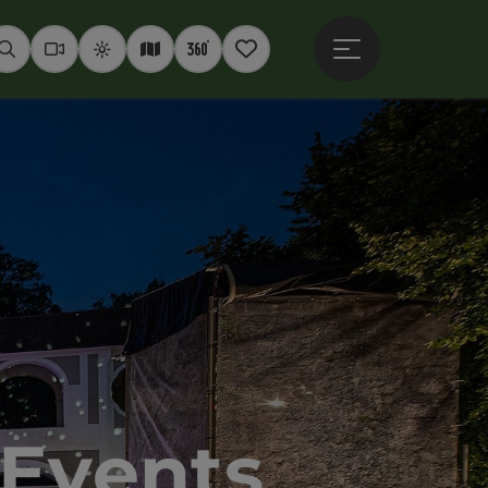
Hauptmenü öffne
Suchen
Webcams
Wetter
Interaktive Karte
360° Panoramen
Merkzettel
 Events