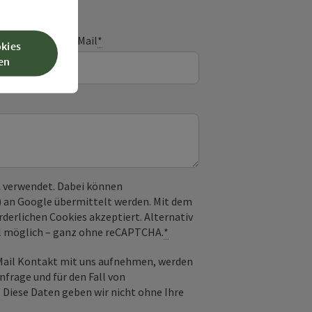
E-Mail
*
okies
en
 verwendet. Dabei können
) an Google übermittelt werden. Mit dem
derlichen Cookies akzeptiert. Alternativ
il möglich – ganz ohne reCAPTCHA.
*
-Mail Kontakt mit uns aufnehmen, werden
frage und für den Fall von
 Diese Daten geben wir nicht ohne Ihre