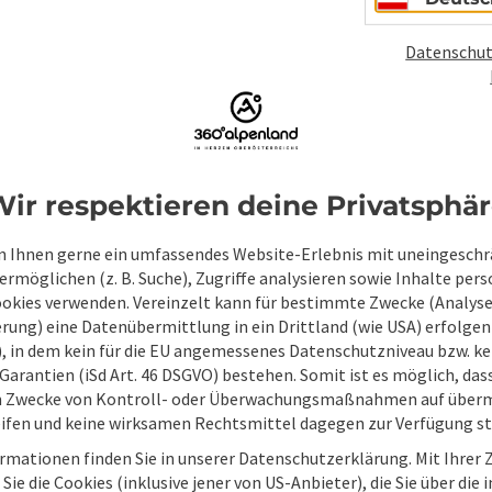
Datenschut
ir respektieren deine Privatsphä
 Ihnen gerne ein umfassendes Website-Erlebnis mit uneingesch
rmöglichen (z. B. Suche), Zugriffe analysieren sowie Inhalte pers
ookies verwenden. Vereinzelt kann für bestimmte Zwecke (Analyse
rung) eine Datenübermittlung in ein Drittland (wie USA) erfolgen (
O), in dem kein für die EU angemessenes Datenschutzniveau bzw. ke
Garantien (iSd Art. 46 DSGVO) bestehen. Somit ist es möglich, da
m Zwecke von Kontroll- oder Überwachungsmaßnahmen auf überm
Unverbindliche An
ifen und keine wirksamen Rechtsmittel dagegen zur Verfügung s
rmationen finden Sie in unserer Datenschutzerklärung. Mit Ihre
Sie die Cookies (inklusive jener von US-Anbieter), die Sie über die 