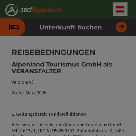
Accesskey
Accesskey
Accesskey
Accesskey
Accesskey
Accesskey
Accesskey
Accesskey
Zum Inhalt
Zur Navigation
Zum Seitenanfang
Zur Kontaktseite
Zur Suche
Zum Impressum
Zu den Hinweisen zur Bedienung der Website
Zur Startseite
[4]
[0]
[7]
[1]
[5]
[3]
[2]
[6]
Deut
Sprach
Unterkunft buchen
REISEBEDINGUNGEN
Alpenland Tourismus GmbH als
VERANSTALTER
Version: V3
Stand: März 2026
1. Geltungsbereich und Definitionen
Reiseveranstalter ist die Alpenland Tourismus GmbH,
FN 216132 t, UID ATU52869702, Bahnhofstraße 2, 4580