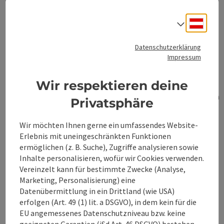
den Reiseveranstalter übermittelten
Vertragsdokumente (z.B. Pauschalreisevertrag,
Deuts
Sprach
Buchungsbestätigung, Gutscheine, Vouchers)
auf sachliche Richtigkeit zu seinen
Datenschutzerklärung
Angaben/Daten und auf allfällige Abweichungen
Impressum
(Schreibfehler; z.B. Namen, Geburtsdatum)
sowie Unvollständigkeiten zu überprüfen und im
Wir respektieren deine
Fall von
Unrichtigkeiten/Abweichungen/Unvollständigkeiten
Privatsphäre
diese dem Reiseveranstalter unverzüglich zur
Berichtigung schriftlich mitzuteilen.
Wir möchten Ihnen gerne ein umfassendes Website-
Der Reiseveranstalter trägt im Fall der
Erlebnis mit uneingeschränkten Funktionen
Unmöglichkeit der vertraglich vereinbarten
ermöglichen (z. B. Suche), Zugriffe analysieren sowie
Rückbeförderung des Reisenden aufgrund
Inhalte personalisieren, wofür wir Cookies verwenden.
unvermeidbarer und außergewöhnlicher
Vereinzelt kann für bestimmte Zwecke (Analyse,
Umstände die Kosten für die notwendige
Marketing, Personalisierung) eine
Unterbringung für höchstens drei Nächte. Dies
Datenübermittlung in ein Drittland (wie USA)
gilt nicht für Reisende mit eingeschränkter
erfolgen (Art. 49 (1) lit. a DSGVO), in dem kein für die
Mobilität (gemäß Artikel 2 Buchstabe a der
EU angemessenes Datenschutzniveau bzw. keine
Verordnung (EG) Nr. 1107/2006 über die Rechte
geeigneten Garantien (iSd Art. 46 DSGVO) bestehen.