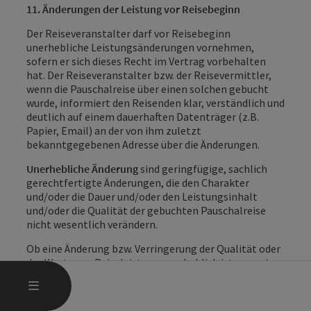
11. Änderungen der Leistung vor Reisebeginn
Der Reiseveranstalter darf vor Reisebeginn
unerhebliche Leistungsänderungen vornehmen,
sofern er sich dieses Recht im Vertrag vorbehalten
hat. Der Reiseveranstalter bzw. der Reisevermittler,
wenn die Pauschalreise über einen solchen gebucht
wurde, informiert den Reisenden klar, verständlich und
deutlich auf einem dauerhaften Datenträger (z.B.
Papier, Email) an der von ihm zuletzt
bekanntgegebenen Adresse über die Änderungen.
Unerhebliche Änderung
sind geringfügige, sachlich
gerechtfertigte Änderungen, die den Charakter
und/oder die Dauer und/oder den Leistungsinhalt
und/oder die Qualität der gebuchten Pauschalreise
nicht wesentlich verändern.
Ob eine Änderung bzw. Verringerung der Qualität oder
des Werts von Reiseleistungen erheblich ist, muss im
Einzelfall unter Rücksichtnahme auf die Art, die Dauer,
HAUPTMENÜ ÖFFNEN
MENÜ
den Zweck und Preis der Pauschalreise sowie unter
Rücksichtnahme auf die Intensität und Dauer sowie