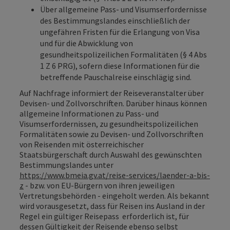
Über allgemeine Pass- und Visumserfordernisse
des Bestimmungslandes einschließlich der
ungefähren Fristen für die Erlangung von Visa
und für die Abwicklung von
gesundheitspolizeilichen Formalitäten (§ 4 Abs
1 Z 6 PRG), sofern diese Informationen für die
betreffende Pauschalreise einschlägig sind.
Auf Nachfrage informiert der Reiseveranstalter über
Devisen- und Zollvorschriften. Darüber hinaus können
allgemeine Informationen zu Pass- und
Visumserfordernissen, zu gesundheitspolizeilichen
Formalitäten sowie zu Devisen- und Zollvorschriften
von Reisenden mit österreichischer
Staatsbürgerschaft durch Auswahl des gewünschten
Bestimmungslandes unter
https://www.bmeia.gv.at/reise-services/laender-a-bis-
z
- bzw. von EU-Bürgern von ihren jeweiligen
Vertretungsbehörden - eingeholt werden. Als bekannt
wird vorausgesetzt, dass für Reisen ins Ausland in der
Regel ein gültiger Reisepass erforderlich ist, für
dessen Gültigkeit der Reisende ebenso selbst