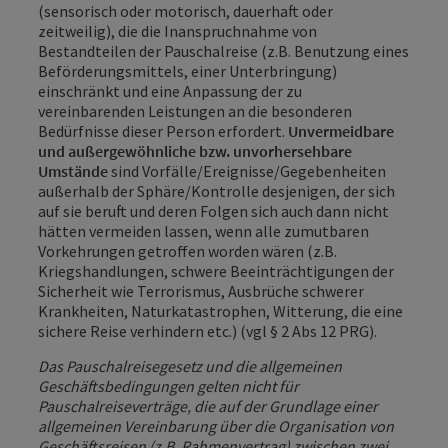
(sensorisch oder motorisch, dauerhaft oder
zeitweilig), die die Inanspruchnahme von
Bestandteilen der Pauschalreise (z.B. Benutzung eines
Beförderungsmittels, einer Unterbringung)
einschränkt und eine Anpassung der zu
vereinbarenden Leistungen an die besonderen
Bedürfnisse dieser Person erfordert.
Unvermeidbare
und außergewöhnliche bzw. unvorhersehbare
Umstände
sind Vorfälle/Ereignisse/Gegebenheiten
außerhalb der Sphäre/Kontrolle desjenigen, der sich
auf sie beruft und deren Folgen sich auch dann nicht
hätten vermeiden lassen, wenn alle zumutbaren
Vorkehrungen getroffen worden wären (z.B.
Kriegshandlungen, schwere Beeinträchtigungen der
Sicherheit wie Terrorismus, Ausbrüche schwerer
Krankheiten, Naturkatastrophen, Witterung, die eine
sichere Reise verhindern etc.) (vgl § 2 Abs 12 PRG).
Das Pauschalreisegesetz und die allgemeinen
Geschäftsbedingungen gelten nicht für
Pauschalreiseverträge, die auf der Grundlage einer
allgemeinen Vereinbarung über die Organisation von
Geschäftsreisen (z.B. Rahmenvertrag) zwischen zwei