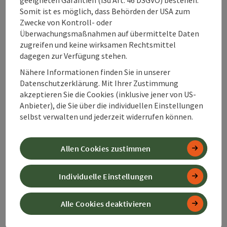
von behinderten Flugreisenden und
Somit ist es möglich, dass Behörden der USA zum
Flugreisenden mit eingeschränkter Mobilität)
Zwecke von Kontroll- oder
und deren Mitreisende, für schwangere Reisende,
Überwachungsmaßnahmen auf übermittelte Daten
für unbegleitete minderjährige Reisende und für
zugreifen und keine wirksamen Rechtsmittel
Reisende, die besondere medizinische
dagegen zur Verfügung stehen.
Betreuung benötigen, sofern die genannten
Personen ihre besonderen Bedürfnisse, die bei
Nähere Informationen finden Sie in unserer
Buchung noch nicht bestanden haben oder
Datenschutzerklärung. Mit Ihrer Zustimmung
ihnen noch nicht bekannt sein mussten, dem
akzeptieren Sie die Cookies (inklusive jener von US-
Reiseveranstalter 48 Stunden vor Reisebeginn
Anbieter), die Sie über die individuellen Einstellungen
mitteilen.
selbst verwalten und jederzeit widerrufen können.
Der Reisende hat gemäß § 11 Abs 2 PRG jede von
ihm wahrgenommene Vertragswidrigkeit der
Allen Cookies zustimmen
vereinbarten Reiseleistungen unverzüglich und
vollständig, inklusive konkreter Bezeichnung
der Vertragswidrigkeit/des Mangels, zu melden,
Individuelle Einstellungen
damit der Reiseveranstalter in die Lage versetzt
werden kann, die Vertragswidrigkeit – sofern
Alle Cookies deaktivieren
dies je nach Einzelfall möglich oder tunlich ist –
unter Berücksichtigung der jeweiligen