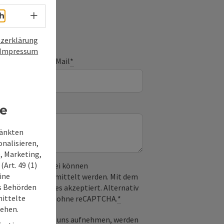
Sprachwahl - Menü öffnen
h
zerklärung
Impressum
E-Mail
*
re
ränkten
onalisieren,
, Marketing,
Art. 49 (1)
 verwendet. Dabei können
ine
) an Google übermittelt werden. Mit dem
ss Behörden
derlichen Cookies akzeptiert. Alternativ
ittelte
il möglich – ganz ohne reCAPTCHA.
*
tehen.
-Mail Kontakt mit uns aufnehmen, werden