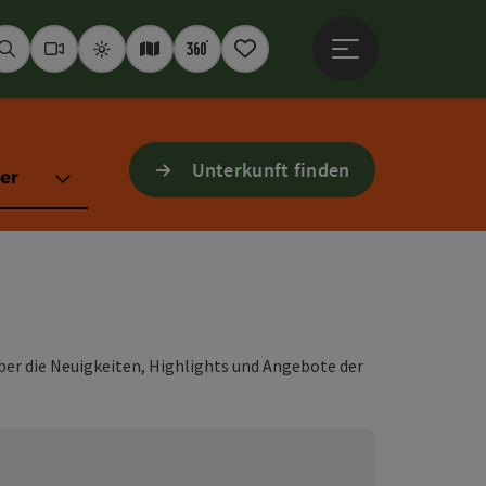
Hauptmenü öffne
Suchen
Webcams
Wetter
Interaktive Karte
360° Panoramen
Merkzettel
Unterkunft finden
er
über die Neuigkeiten, Highlights und Angebote der