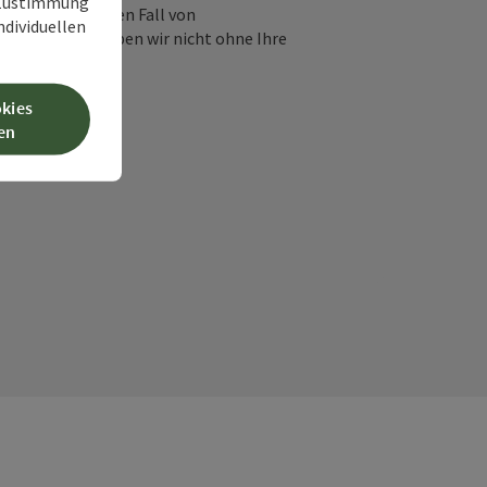
r Zustimmung
frage und für den Fall von
individuellen
 Diese Daten geben wir nicht ohne Ihre
okies
en