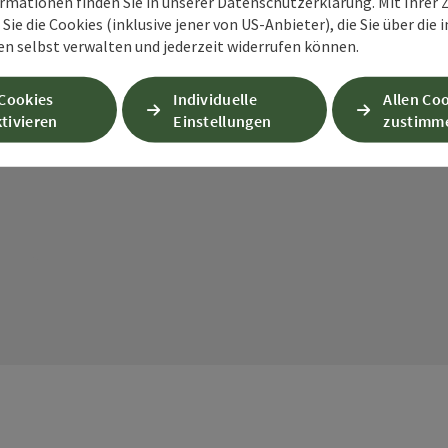
rmationen finden Sie in unserer Datenschutzerklärung. Mit Ihre
Ihre angegebenen Daten zwecks Bearbeitung der An
Sie die Cookies (inklusive jener von US-Anbieter), die Sie über die 
Anschlussfragen sechs Monate bei uns gespeichert.
en selbst verwalten und jederzeit widerrufen können.
Einwilligung weiter.
zur Datenschutzerklärung
 Cookies
Individuelle
Allen Co
tivieren
Einstellungen
zustimm
Senden