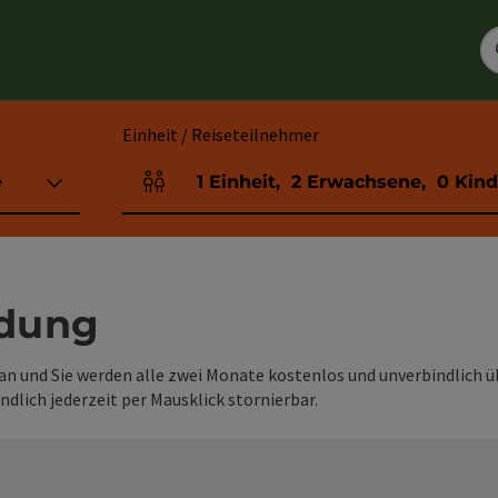
Einheit / Reiseteilnehmer
e
1
Einheit
,
2
Erwachsene
,
0
Kind
Einheitenanzahl und Personenfelder
ldung
 an und Sie werden alle zwei Monate kostenlos und unverbindlich 
ndlich jederzeit per Mausklick stornierbar.