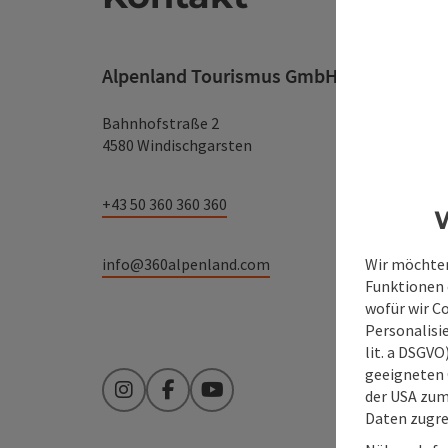
Alpenland Tourismus GmbH
Bahnhofstraße 2
4580 Windischgarsten
+43 50 360 360 360
W
Wir möchten
info@360alpenland.com
Funktionen e
wofür wir C
Personalisie
lit. a DSGV
geeigneten 
der USA zu
Instagram
Facebook
YouTube
Daten zugre