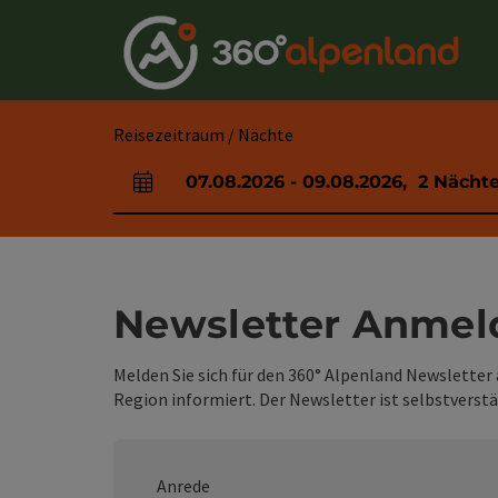
Accesskey
Accesskey
Accesskey
Accesskey
Accesskey
Accesskey
Accesskey
Accesskey
Zum Inhalt
Zur Navigation
Zum Seitenanfang
Zur Kontaktseite
Zur Suche
Zum Impressum
Zu den Hinweisen zur Bedienung der Website
Zur Startseite
[4]
[0]
[7]
[1]
[5]
[3]
[2]
[6]
Reisezeitraum / Nächte
07.08.2026
-
09.08.2026
,
2
Nächt
An- und Abreisefelder
Newsletter Anme
Melden Sie sich für den 360° Alpenland Newsletter
Region informiert. Der Newsletter ist selbstverstä
Anrede