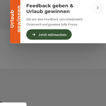
Feedback geben &
n
Bann
Urlaub gewinnen
U
r
l
a
u
b
g
e
w
i
n
n
e
Anmelden
Gib uns dein Feedback zum Urlaubsland
Österreich und gewinne tolle Preise.
Jetzt mitmachen
frage