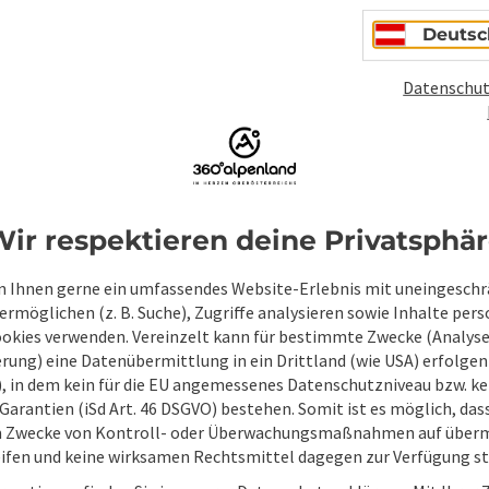
Deutsc
Felder mit
*
sind Pflichtfelder
Datenschut
Vorname
Nachname
Unverbindliche Anfrage
*
ir respektieren deine Privatsphä
 Ihnen gerne ein umfassendes Website-Erlebnis mit uneingesch
rmöglichen (z. B. Suche), Zugriffe analysieren sowie Inhalte pers
ookies verwenden. Vereinzelt kann für bestimmte Zwecke (Analyse
rung) eine Datenübermittlung in ein Drittland (wie USA) erfolgen (
Zum Schutz vor Spam wird Google reCAPTCHA
O), in dem kein für die EU angemessenes Datenschutzniveau bzw. ke
personenbezogene Daten (z. B. die IP-Adresse
Garantien (iSd Art. 46 DSGVO) bestehen. Somit ist es möglich, da
Absenden des Formulars werden die dafür erfor
m Zwecke von Kontroll- oder Überwachungsmaßnahmen auf überm
ist eine Kontaktaufnahme jederzeit per E-Ma
ifen und keine wirksamen Rechtsmittel dagegen zur Verfügung s
Wenn Sie per Formular auf der Website oder per E