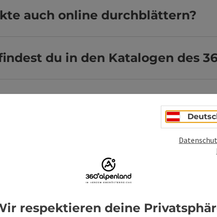
kte auch online durchblättern?
indest du in den Katalogen des 3
Deutsc
Datenschut
Unverbindliche An
ir respektieren deine Privatsphä