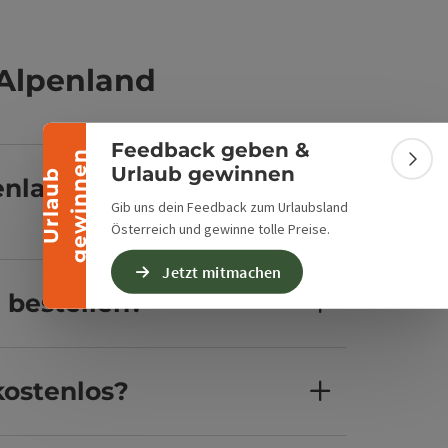
Banner einklappen
 Alpenland
Feedback geben &
n
Bann
Urlaub gewinnen
U
r
l
a
u
b
g
e
w
i
n
n
e
enland in
Gib uns dein Feedback zum Urlaubsland
Österreich und gewinne tolle Preise.
Jetzt mitmachen
 bestellen?
kostenlos?