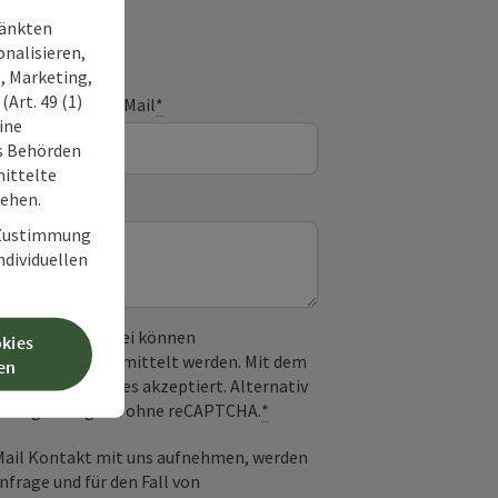
ränkten
onalisieren,
, Marketing,
Art. 49 (1)
E-Mail
*
ine
ss Behörden
ittelte
tehen.
r Zustimmung
individuellen
 verwendet. Dabei können
okies
) an Google übermittelt werden. Mit dem
en
derlichen Cookies akzeptiert. Alternativ
il möglich – ganz ohne reCAPTCHA.
*
-Mail Kontakt mit uns aufnehmen, werden
frage und für den Fall von