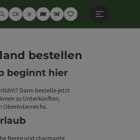
Hauptmenü öffne
Suchen
Webcams
Wetter
Interaktive Karte
360° Panoramen
Merkzettel
land bestellen
b beginnt hier
nfühlt? Dann bestelle jetzt
tionen zu Unterkünften,
n Oberösterreichs.
Urlaub
che Berge und charmante