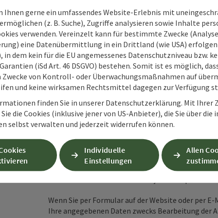
 Ihnen gerne ein umfassendes Website-Erlebnis mit uneingesch
Felder mit
*
sind Pflichtfelder
rmöglichen (z. B. Suche), Zugriffe analysieren sowie Inhalte pers
ookies verwenden. Vereinzelt kann für bestimmte Zwecke (Analyse
rung) eine Datenübermittlung in ein Drittland (wie USA) erfolgen (
Vorname
Nachname
O), in dem kein für die EU angemessenes Datenschutzniveau bzw. ke
Garantien (iSd Art. 46 DSGVO) bestehen. Somit ist es möglich, da
m Zwecke von Kontroll- oder Überwachungsmaßnahmen auf überm
ifen und keine wirksamen Rechtsmittel dagegen zur Verfügung s
Unverbindliche Anfrage
*
rmationen finden Sie in unserer Datenschutzerklärung. Mit Ihre
Sie die Cookies (inklusive jener von US-Anbieter), die Sie über die 
en selbst verwalten und jederzeit widerrufen können.
Zum Schutz vor Spam wird Google reCAPTCHA
 Cookies
Individuelle
Allen Co
personenbezogene Daten (z. B. die IP-Adresse
tivieren
Einstellungen
zustimm
Absenden des Formulars werden die dafür erfor
ist eine Kontaktaufnahme jederzeit per E-Ma
Wenn Sie per Formular auf der Website oder per E
Ihre angegebenen Daten zwecks Bearbeitung der An