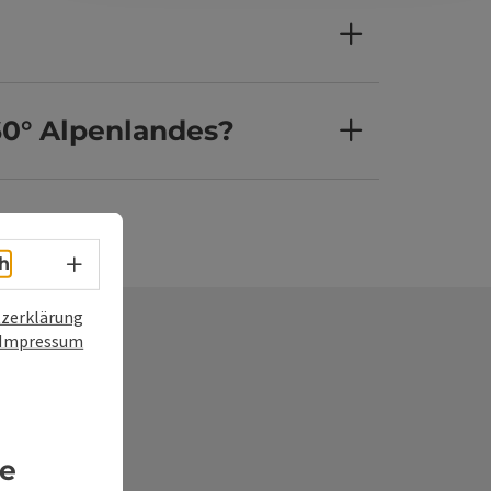
60° Alpenlandes?
Sprachwahl - Menü öffnen
h
zerklärung
Impressum
frage
re