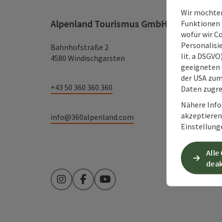
Wir möchten
Alpenland Tourismus GmbH
Funktionen e
wofür wir C
Personalisie
Bahnhofstraße 2
lit. a DSGV
4580 Windischgarsten
geeigneten 
der USA zu
+43 50 360 360 360
Daten zugre
Nähere Info
akzeptieren 
info@360alpenland.com
Einstellung
Alle
deak
Instagram
Facebook
YouTube