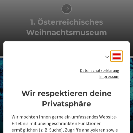
1. Österreichisches
Weihnachtsmuseum
mit Erlebnisbahn
Deuts
Co
Sprach
Datenschutzerklärung
Impressum
Wir respektieren deine
Privatsphäre
Wir möchten Ihnen gerne ein umfassendes Website-
Wallfahrtsort Christkindl
Erlebnis mit uneingeschränkten Funktionen
ermöglichen (z. B. Suche), Zugriffe analysieren sowie