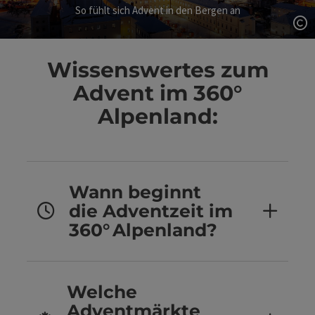
So fühlt sich Advent in den Bergen an
Co
Wissenswertes zum
Advent im 360°
Alpenland:
Wann beginnt
die Adventzeit im
360° Alpenland?
Welche
Adventmärkte