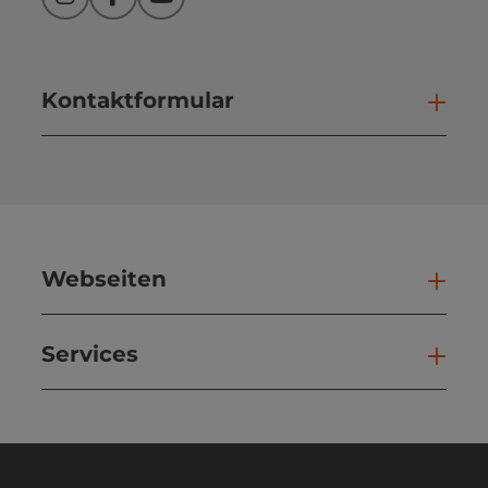
Instagram
Facebook
YouTube
Kontaktformular
Kont
Webseiten
Web
Services
Ser