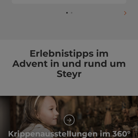
nächs
Erlebnistipps im
Advent in und rund um
Steyr
Krippenausstellungen im 360°