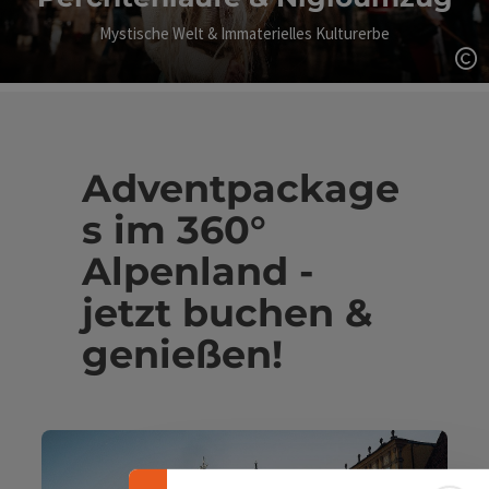
Mystische Welt & Immaterielles Kulturerbe
Co
Adventpackage
s im 360°
Alpenland -
jetzt buchen &
genießen!
Banner einklappen