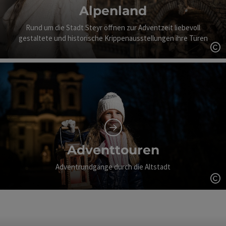
Alpenland
Rund um die Stadt Steyr öffnen zur Adventzeit liebevoll
gestaltete und historische Krippenausstellungen ihre Türen
Co
Adventtouren
Adventrundgänge durch die Altstadt
Co