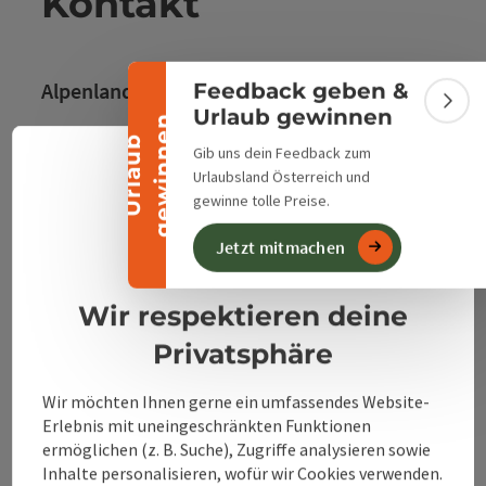
Banner einklappen
Kontakt
Alpenland Tourismus GmbH
Feedback geben &
Bann
Urlaub gewinnen
n
Bahnhofstraße 2
U
r
l
a
u
b
g
e
w
i
n
n
e
Gib uns dein Feedback zum
4580 Windischgarsten
Deuts
Urlaubsland Österreich und
Sprach
gewinne tolle Preise.
+43 50 360 360 360
Datenschutzerklärung
Jetzt mitmachen
Impressum
info@360alpenland.com
Wir respektieren deine
Privatsphäre
Wir möchten Ihnen gerne ein umfassendes Website-
Erlebnis mit uneingeschränkten Funktionen
Instagram
Facebook
YouTube
ermöglichen (z. B. Suche), Zugriffe analysieren sowie
Inhalte personalisieren, wofür wir Cookies verwenden.