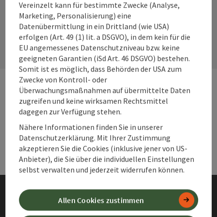
Vereinzelt kann für bestimmte Zwecke (Analyse,
Marketing, Personalisierung) eine
Kontaktformular
Datenübermittlung in ein Drittland (wie USA)
Kont
erfolgen (Art. 49 (1) lit. a DSGVO), in dem kein für die
EU angemessenes Datenschutzniveau bzw. keine
geeigneten Garantien (iSd Art. 46 DSGVO) bestehen.
Somit ist es möglich, dass Behörden der USA zum
Zwecke von Kontroll- oder
Überwachungsmaßnahmen auf übermittelte Daten
zugreifen und keine wirksamen Rechtsmittel
Webseiten
Web
dagegen zur Verfügung stehen.
Nähere Informationen finden Sie in unserer
Services
Ser
Datenschutzerklärung. Mit Ihrer Zustimmung
akzeptieren Sie die Cookies (inklusive jener von US-
Anbieter), die Sie über die individuellen Einstellungen
selbst verwalten und jederzeit widerrufen können.
Allen Cookies zustimmen
Impressum