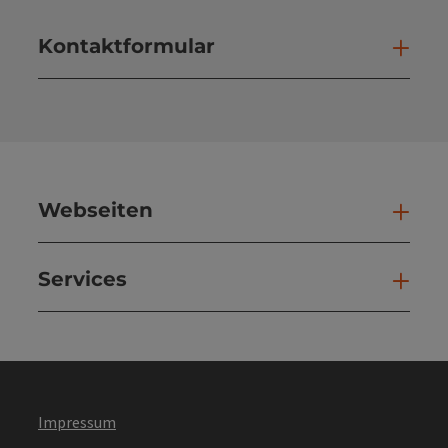
Kontaktformular
Kont
Webseiten
Web
Services
Ser
Impressum