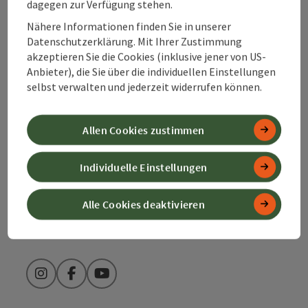
Kontakt
dagegen zur Verfügung stehen.
Nähere Informationen finden Sie in unserer
Datenschutzerklärung. Mit Ihrer Zustimmung
Alpenland Tourismus GmbH
akzeptieren Sie die Cookies (inklusive jener von US-
Anbieter), die Sie über die individuellen Einstellungen
selbst verwalten und jederzeit widerrufen können.
Bahnhofstraße 2
4580 Windischgarsten
Allen Cookies zustimmen
+43 50 360 360 360
Individuelle Einstellungen
info@360alpenland.com
Alle Cookies deaktivieren
Instagram
Facebook
YouTube