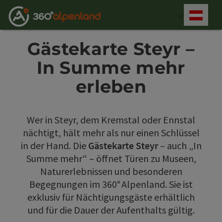
Accesskey
Accesskey
Accesskey
Accesskey
Accesskey
Accesskey
Accesskey
Accesskey
Zum Inhalt
Zur Navigation
Zum Seitenanfang
Zur Kontaktseite
Zur Suche
Zum Impressum
Zu den Hinweisen zur Bedienung der Website
Zur Startseite
[4]
[0]
[7]
[1]
[5]
[3]
[2]
[6]
Deut
Sprach
Gästekarte Steyr –
In Summe mehr
erleben
Wer in Steyr, dem Kremstal oder Ennstal
nächtigt, hält mehr als nur einen Schlüssel
in der Hand. Die
Gästekarte Steyr
– auch „In
Summe mehr“ – öffnet Türen zu Museen,
Naturerlebnissen und besonderen
Begegnungen im 360° Alpenland. Sie ist
exklusiv für Nächtigungsgäste erhältlich
und für die Dauer der Aufenthalts gültig.