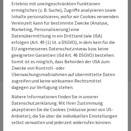
Erlebnis mit uneingeschränkten Funktionen
ermöglichen (z. B. Suche), Zugriffe analysieren sowie
Inhalte personalisieren, wofür wir Cookies verwenden.
Vereinzelt kann für bestimmte Zwecke (Analyse,
Instagram
Facebook
YouTube
Marketing, Personalisierung) eine
Datenübermittlung in ein Drittland (wie USA)
erfolgen (Art. 49 (1) lit. a DSGVO), in dem kein für die
EU angemessenes Datenschutzniveau bzw. keine
Kontaktformular
geeigneten Garantien (iSd Art. 46 DSGVO) bestehen.
Somit ist es möglich, dass Behörden der USA zum
Kont
Zwecke von Kontroll- oder
Überwachungsmaßnahmen auf übermittelte Daten
zugreifen und keine wirksamen Rechtsmittel
dagegen zur Verfügung stehen.
Nähere Informationen finden Sie in unserer
Webseiten
Web
Datenschutzerklärung. Mit Ihrer Zustimmung
akzeptieren Sie die Cookies (inklusive jener von US-
Anbieter), die Sie über die individuellen Einstellungen
Services
Ser
selbst verwalten und jederzeit widerrufen können.