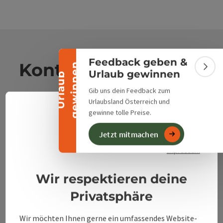
Banner einklappen
Feedback geben &
Kontakt
n
Bann
Urlaub gewinnen
U
r
l
a
u
b
g
e
w
i
n
n
e
Gib uns dein Feedback zum
Urlaubsland Österreich und
Alpenland Tourismus GmbH
gewinne tolle Preise.
Deuts
Sprach
Bahnhofstraße 2
Jetzt mitmachen
Datenschutzerklärung
4580 Windischgarsten
Impressum
+43 50 360 360 360
Wir respektieren deine
Privatsphäre
info@360alpenland.com
Wir möchten Ihnen gerne ein umfassendes Website-