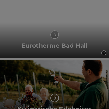
Eurotherme Bad Hall
Co
Kulinarische Erlebnisse