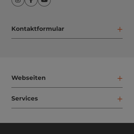
Instagram
Facebook
YouTube
Kontaktformular
Kont
Webseiten
Web
Services
Ser