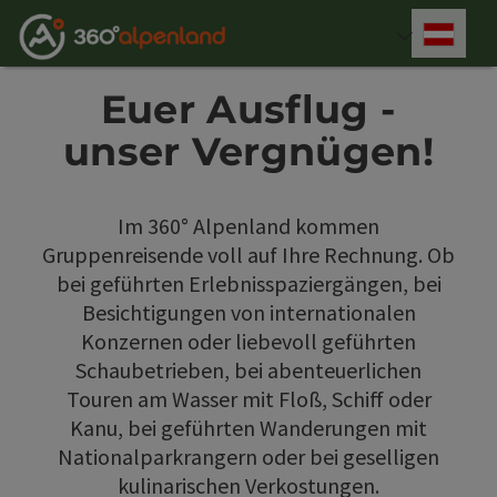
Accesskey
Accesskey
Accesskey
Accesskey
Accesskey
Accesskey
Accesskey
Accesskey
Zum Inhalt
Zur Navigation
Zum Seitenanfang
Zur Kontaktseite
Zur Suche
Zum Impressum
Zu den Hinweisen zur Bedienung der Website
Zur Startseite
[4]
[0]
[7]
[1]
[5]
[3]
[2]
[6]
Deut
Sprach
Euer Ausflug -
unser Vergnügen!
Im 360° Alpenland kommen
Gruppenreisende voll auf Ihre Rechnung. Ob
bei geführten Erlebnisspaziergängen, bei
Besichtigungen von internationalen
Konzernen oder liebevoll geführten
Schaubetrieben, bei abenteuerlichen
Touren am Wasser mit Floß, Schiff oder
Kanu, bei geführten Wanderungen mit
Nationalparkrangern oder bei geselligen
kulinarischen Verkostungen.