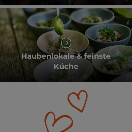
Co
Haubenlokale & feinste
Küche
©
Co