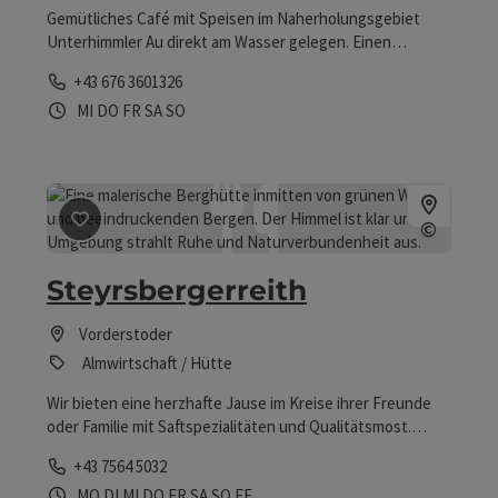
Gemütliches Café mit Speisen im Naherholungsgebiet
Unterhimmler Au direkt am Wasser gelegen. Einen
Gastgarten mit Altbaumbestand.
Telefon
+43 676 3601326
Öffnungszeiten
Mittwoch geöffnet
Donnerstag geöffnet
Freitag geöffnet
Samstag geöffnet
Sonntag geöffnet
MI
DO
FR
SA
SO
Beitrag merken
: Steyrsbergerreith
©
Copyrig
Steyrsbergerreith
Vorderstoder
Almwirtschaft / Hütte
Wir bieten eine herzhafte Jause im Kreise ihrer Freunde
oder Familie mit Saftspezialitäten und Qualitätsmost.
Produkte aus eigener Landwirtschaft.
Telefon
+43 7564 5032
Öffnungszeiten
Montag geöffnet
Dienstag geöffnet
Mittwoch geöffnet
Donnerstag geöffnet
Freitag geöffnet
Samstag geöffnet
Sonntag geöffnet
Feiertag geöffnet
MO
DI
MI
DO
FR
SA
SO
FE