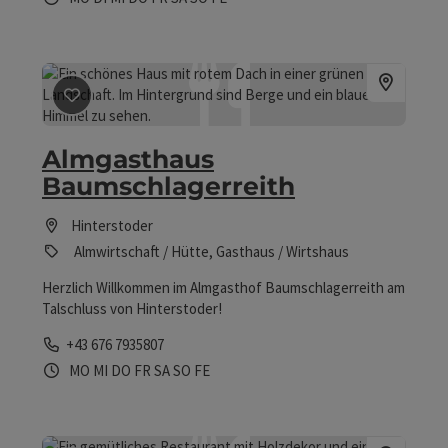
Beitrag merken
: Almgasthaus Baumschlagerreith
Almgasthaus
Baumschlagerreith
Hinterstoder
Almwirtschaft / Hütte, Gasthaus / Wirtshaus
Herzlich Willkommen im Almgasthof Baumschlagerreith am
Talschluss von Hinterstoder!
Telefon
+43 676 7935807
Öffnungszeiten
Montag geöffnet
Mittwoch geöffnet
Donnerstag geöffnet
Freitag geöffnet
Samstag geöffnet
Sonntag geöffnet
Feiertag geöffnet
MO
MI
DO
FR
SA
SO
FE