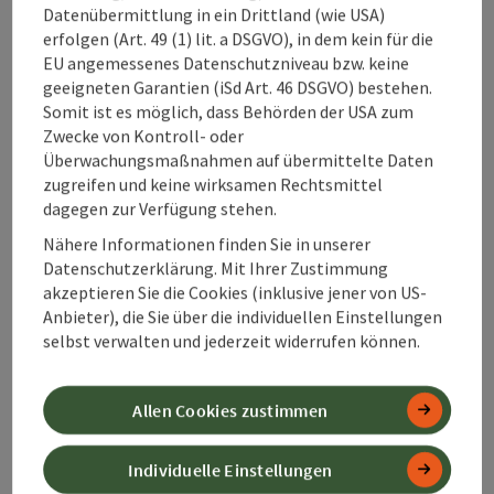
Datenübermittlung in ein Drittland (wie USA)
Buffet / Imbiss / Fastfood, Eisdiele / Eissalon,
erfolgen (Art. 49 (1) lit. a DSGVO), in dem kein für die
Kaffeehaus / Café
EU angemessenes Datenschutzniveau bzw. keine
geeigneten Garantien (iSd Art. 46 DSGVO) bestehen.
Delikatessen & Küche aus Italien
Somit ist es möglich, dass Behörden der USA zum
Telefon
+43 660 2202811
Zwecke von Kontroll- oder
Öffnungszeiten
Montag geöffnet
Mittwoch geöffnet
Freitag geöffnet
Samstag geöffnet
Sonntag geöffnet
Feiertag geöffnet
MO
MI
FR
SA
SO
FE
Überwachungsmaßnahmen auf übermittelte Daten
zugreifen und keine wirksamen Rechtsmittel
dagegen zur Verfügung stehen.
Nähere Informationen finden Sie in unserer
Datenschutzerklärung. Mit Ihrer Zustimmung
Beitrag merken
: Cafe Arkade
akzeptieren Sie die Cookies (inklusive jener von US-
©
Anbieter), die Sie über die individuellen Einstellungen
Copyrig
selbst verwalten und jederzeit widerrufen können.
Cafe Arkade
Steyr
Allen Cookies zustimmen
Kaffeehaus / Café, Konditorei
Individuelle Einstellungen
Cafe und mehr...