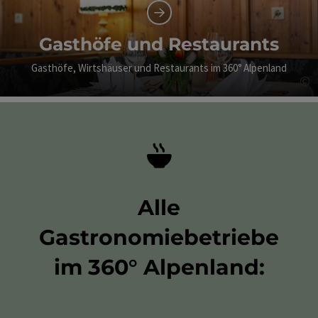
Gasthöfe und Restaurants
Gasthöfe, Wirtshäuser und Restaurants im 360° Alpenland
©
Co
Alle
Gastronomiebetriebe
im 360° Alpenland: