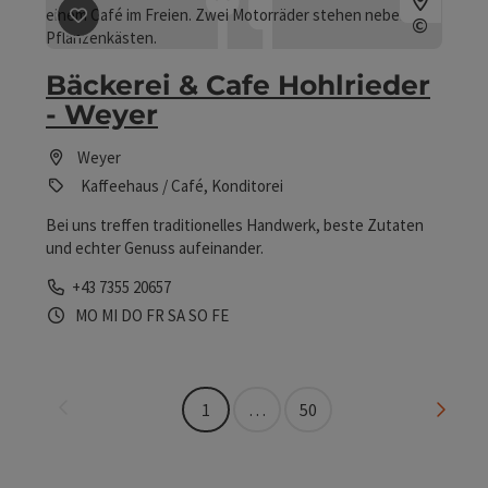
Beitrag merken
: Bäckerei & Cafe Hohlrieder - Weyer
©
Copyrig
Bäckerei & Cafe Hohlrieder
- Weyer
Weyer
Kaffeehaus / Café, Konditorei
Bei uns treffen traditionelles Handwerk, beste Zutaten
und echter Genuss aufeinander.
Telefon
+43 7355 20657
Öffnungszeiten
Montag geöffnet
Mittwoch geöffnet
Donnerstag geöffnet
Freitag geöffnet
Samstag geöffnet
Sonntag geöffnet
Feiertag geöffnet
MO
MI
DO
FR
SA
SO
FE
Seite zurück
Seite 
1
…
50