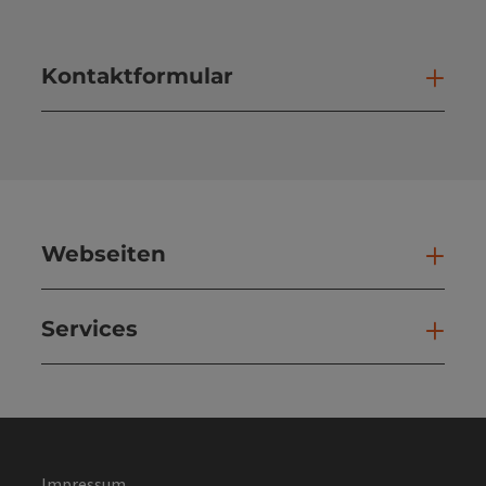
Kontaktformular
Kont
Webseiten
Web
Services
Ser
Impressum