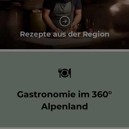
Rezepte aus der Region
©
Co
Gastronomie im 360°
Alpenland