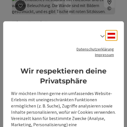
Beitrag merken
: The Red Rooster
©
Copyrig
The Red Rooster
Deuts
Steyr
Sprach
Bar / Pub
Datenschutzerklärung
Musik Bar mit Fokus auf Blues, Jazz, Funk, Americana,
Impressum
Rock'n'Roll Großes Bierangebot; schöner Gastgarten im
Schlosspark
Öffnungszeiten
Dienstag geöffnet
Mittwoch geöffnet
Donnerstag geöffnet
Freitag geöffnet
Samstag geöffnet
Feiertag geöffnet
DI
MI
DO
FR
SA
FE
Wir respektieren deine
Privatsphäre
Wir möchten Ihnen gerne ein umfassendes Website-
Beitrag merken
: Bonzo´s OG
©
Erlebnis mit uneingeschränkten Funktionen
Copyrig
ermöglichen (z. B. Suche), Zugriffe analysieren sowie
Inhalte personalisieren, wofür wir Cookies verwenden.
Bonzo´s OG
Vereinzelt kann für bestimmte Zwecke (Analyse,
Marketing, Personalisierung) eine
Steyrling