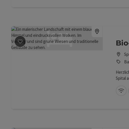
Beitrag merken
: Bio-Ferienhof Hotz
Bio
Sp
Ba
Herzlic
Spital 
W-