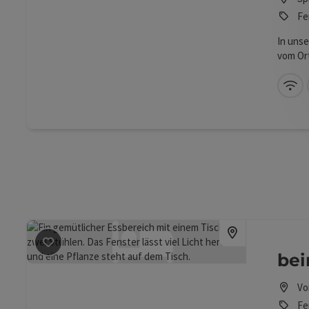
Fe
In uns
vom Or
entfern
Stock. 
W-
zur Ver
Verfüg
Schlaf
Badezi
einem 
Beitrag merken
: beim Tischler
bei
Vo
Fe