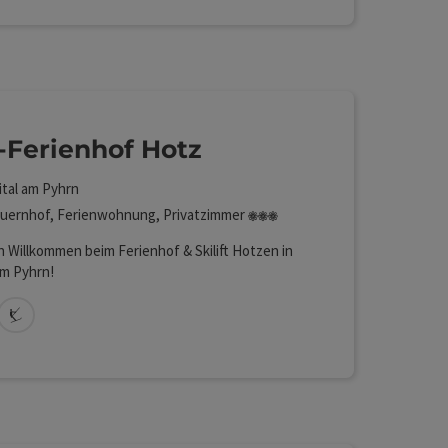
-Ferienhof Hotz
ital am Pyhrn
3 Blumen
uernhof, Ferienwohnung, Privatzimmer
h Willkommen beim Ferienhof & Skilift Hotzen in
am Pyhrn!
Lan (kostenlos)
Direkt am Skilift