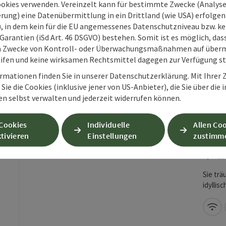
ookies verwenden. Vereinzelt kann für bestimmte Zwecke (Analyse
Das Gäs
rung) eine Datenübermittlung in ein Drittland (wie USA) erfolgen (
Kurpro
O), in dem kein für die EU angemessenes Datenschutzniveau bzw. ke
Garantien (iSd Art. 46 DSGVO) bestehen. Somit ist es möglich, da
m Zwecke von Kontroll- oder Überwachungsmaßnahmen auf überm
ifen und keine wirksamen Rechtsmittel dagegen zur Verfügung s
rmationen finden Sie in unserer Datenschutzerklärung. Mit Ihre
Sie die Cookies (inklusive jener von US-Anbieter), die Sie über die 
en selbst verwalten und jederzeit widerrufen können.
Rie
 Cookies
Individuelle
Allen Co
tivieren
Einstellungen
zustimm
Beitrag merken
: Rieglergut
St
Lo
Sie trä
idylli
Ihren 
W-