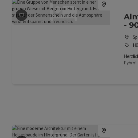
Beitrag merken
: Almhütte Stefansbergalm - 900m
Alm
- 
Sp
Hü
Herzlic
Pyhrn!