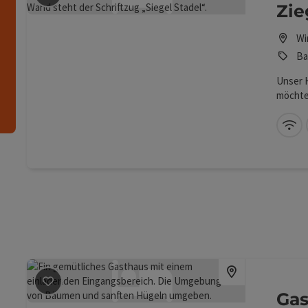
Zie
Wi
Ba
Unser 
möchte
und ab
Wald o
W-
Windis
Ausdeh
Beitrag merken
: Gasthof Eisentor
Gas