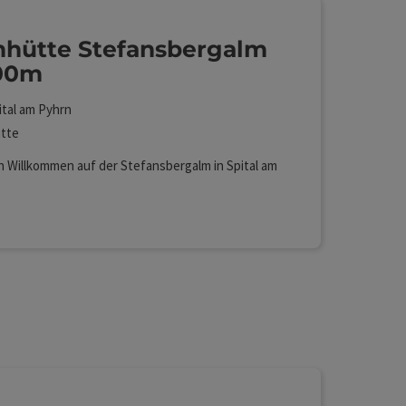
hütte Stefansbergalm
900m
ital am Pyhrn
tte
h Willkommen auf der Stefansbergalm in Spital am