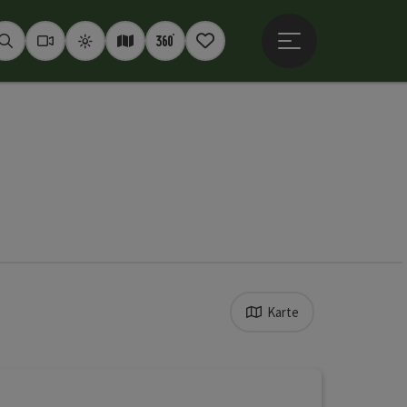
Hauptmenü öffne
Suchen
Webcams
Wetter
Interaktive Karte
360° Panoramen
Merkzettel
Karte
Auswahl verfeinert werden kann. Die Ergebnisse in de