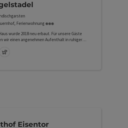
gelstadel
ndischgarsten
3 Blumen
uernhof, Ferienwohnung
Haus wurde 2018 neu erbaut. Für unsere Gäste
n wir einen angenehmen Aufenthalt in ruhiger
gelegener Lage bieten. Wanderungen durch den
der in den nahe gelegenen Ort
Lan (kostenlos)
Haustiere erlaubt
chgarsten ermöglichen eine sternförmige
nung vom Haus aus in die umliegende Natur.
thof Eisentor