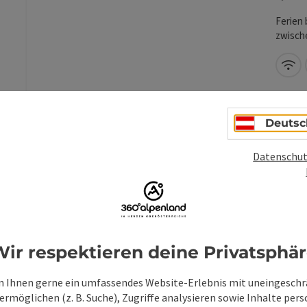
Ferien 
zwisch
möchten
gestal
W-
Perfek
Oberös
perfek
Art. U
Deutsc
ausges
vom Tis
Datenschut
Beitrag merken
: Gästezentrum Bad Hall (Trinkhalle)
Gäs
ir respektieren deine Privatsphä
(Tr
 Ihnen gerne ein umfassendes Website-Erlebnis mit uneingesch
Ba
rmöglichen (z. B. Suche), Zugriffe analysieren sowie Inhalte pers