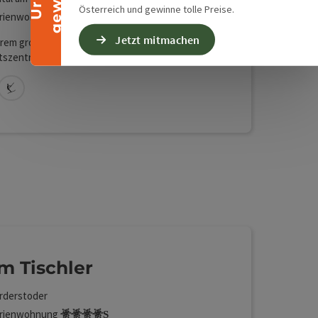
Österreich und gewinne tolle Preise.
rienwohnung
Jetzt mitmachen
erem großen Haus, nur wenige hundert Meter
tszentrum von Spital am Pyhrn
t, befindet sich unsere Ferienwohnung im 1.
Hinter dem Haus stehen kostenfreie Parkplätze
Lan (kostenlos)
Direkt am Skilift
fügung. Dort steht Ihnen auch ein Garten zur
ung. Die Wohnung besteht aus drei
zimmern, Wohnzimmer, Küche, einem großen
mmer mit Badewanne und Waschtockner und
Gäste-WC.
m Tischler
rderstoder
4S Edelweiß
rienwohnung