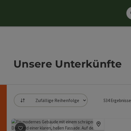
Unsere Unterkünfte
534
Ergebnisse
Sortierung
die Liste stehen Filter zur Verfügung mit denen die 
Beitrag merken
: Ziegelstadel
n