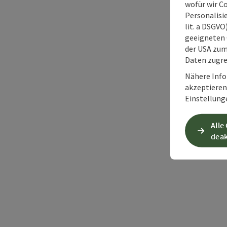
wofür wir C
Personalisie
lit. a DSGV
geeigneten 
der USA zu
Daten zugre
Nähere Info
akzeptieren 
Einstellung
Alle
deak