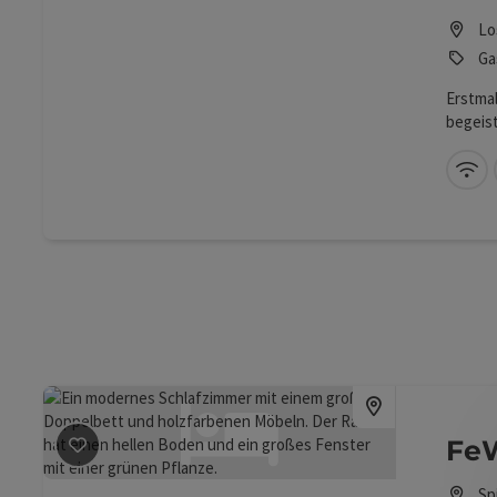
Lo
Ga
Erstmal
begeist
Hausma
idyllis
W-
von 15
Restau
den id
Beitrag merken
: FeWo Lena
Fe
Sp