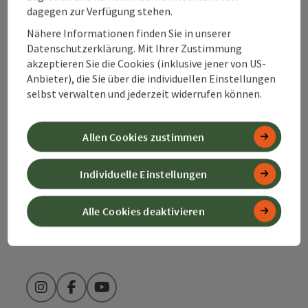
Kontakt
dagegen zur Verfügung stehen.
Nähere Informationen finden Sie in unserer
Datenschutzerklärung. Mit Ihrer Zustimmung
akzeptieren Sie die Cookies (inklusive jener von US-
Alpenland Tourismus GmbH
Anbieter), die Sie über die individuellen Einstellungen
selbst verwalten und jederzeit widerrufen können.
Bahnhofstraße 2
4580 Windischgarsten
Allen Cookies zustimmen
+43 50 360 360 360
Individuelle Einstellungen
info@360alpenland.com
Alle Cookies deaktivieren
Instagram
Facebook
YouTube