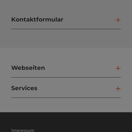
Kontaktformular
Kont
Webseiten
Web
Services
Ser
Impressum