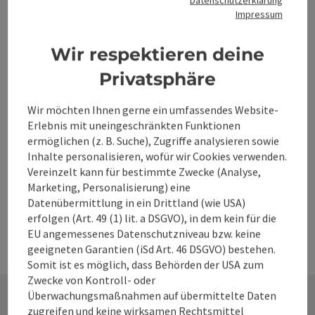
und ein Museumsbesuch
Impressum
Tag 2: Besuch der Therme Mediterrana
Bad Hall
Tag 3: Besuch Ars Elektronica Center
Wir respektieren deine
Linz und den Panoramaturm
Privatsphäre
Kosten ohne Pyhrn-Priel Card: € 297,80
Kosten Pyhrn-Priel SaisonCard: ab € 188
Wir möchten Ihnen gerne ein umfassendes Website-
Erlebnis mit uneingeschränkten Funktionen
online bestellen
ermöglichen (z. B. Suche), Zugriffe analysieren sowie
Inhalte personalisieren, wofür wir Cookies verwenden.
Vereinzelt kann für bestimmte Zwecke (Analyse,
Marketing, Personalisierung) eine
Datenübermittlung in ein Drittland (wie USA)
erfolgen (Art. 49 (1) lit. a DSGVO), in dem kein für die
EU angemessenes Datenschutzniveau bzw. keine
geeigneten Garantien (iSd Art. 46 DSGVO) bestehen.
Somit ist es möglich, dass Behörden der USA zum
Zwecke von Kontroll- oder
Überwachungsmaßnahmen auf übermittelte Daten
zugreifen und keine wirksamen Rechtsmittel