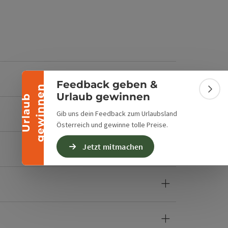
Banner einklappen
Feedback geben &
n
Bann
Urlaub gewinnen
U
r
l
a
u
b
g
e
w
i
n
n
e
Gib uns dein Feedback zum Urlaubsland
Österreich und gewinne tolle Preise.
Jetzt mitmachen