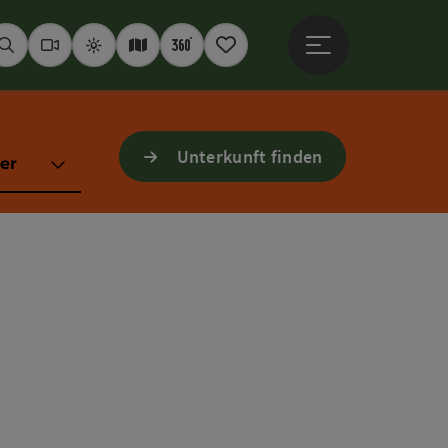
Hauptmenü öffne
Suchen
Webcams
Wetter
Interaktive Karte
360° Panoramen
Merkzettel
Unterkunft finden
er