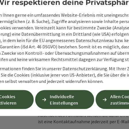
ir respektieren deine Privatsphä
Unverbindliche An
 Ihnen gerne ein umfassendes Website-Erlebnis mit uneingesch
rmöglichen (z. B. Suche), Zugriffe analysieren sowie Inhalte pers
ookies verwenden. Vereinzelt kann für bestimmte Zwecke (Analyse
Felder mit
*
sind Pflichtfelder
rung) eine Datenübermittlung in ein Drittland (wie USA) erfolgen (
O), in dem kein für die EU angemessenes Datenschutzniveau bzw. ke
Vorname
Nachname
Garantien (iSd Art. 46 DSGVO) bestehen. Somit ist es möglich, da
m Zwecke von Kontroll- oder Überwachungsmaßnahmen auf überm
ifen und keine wirksamen Rechtsmittel dagegen zur Verfügung s
Unverbindliche Anfrage
*
rmationen finden Sie in unserer Datenschutzerklärung. Mit Ihre
Sie die Cookies (inklusive jener von US-Anbieter), die Sie über die 
en selbst verwalten und jederzeit widerrufen können.
 Cookies
Individuelle
Allen Co
Zum Schutz vor Spam wird Google reCAPTCHA
tivieren
Einstellungen
zustimm
personenbezogene Daten (z. B. die IP-Adresse
Absenden des Formulars werden die dafür erfor
ist eine Kontaktaufnahme jederzeit per E-Ma