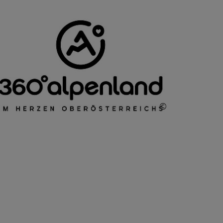
©
Copyright öff