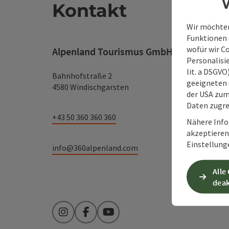
W
Kontakt
Wir möchten
Funktionen e
wofür wir C
Alpenland Tourismus GmbH
Personalisie
lit. a DSGV
Bahnhofstraße 2
geeigneten 
4580 Windischgarsten
der USA zu
Daten zugre
+43 50 360 360 360
Nähere Info
akzeptieren 
Einstellung
info@360alpenland.com
Alle
deak
Instagram
Facebook
YouTube