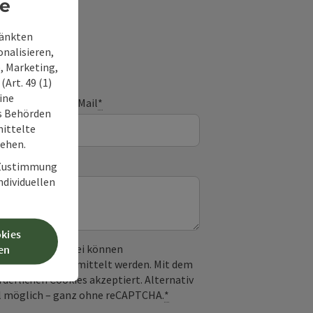
re
frage
ränkten
onalisieren,
, Marketing,
Art. 49 (1)
ine
E-Mail
*
ss Behörden
ittelte
tehen.
r Zustimmung
individuellen
okies
 verwendet. Dabei können
en
) an Google übermittelt werden. Mit dem
derlichen Cookies akzeptiert. Alternativ
il möglich – ganz ohne reCAPTCHA.
*