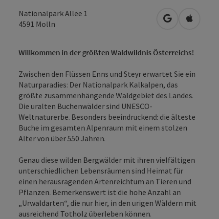
Nationalpark Allee 1
in Google Map
in Apple
4591
Molln
Willkommen in der größten Waldwildnis Österreichs!
Zwischen den Flüssen Enns und Steyr erwartet Sie ein
Naturparadies: Der Nationalpark Kalkalpen, das
größte zusammenhängende Waldgebiet des Landes.
Die uralten Buchenwälder sind UNESCO-
Weltnaturerbe. Besonders beeindruckend: die älteste
Buche im gesamten Alpenraum mit einem stolzen
Alter von über 550 Jahren.
Genau diese wilden Bergwälder mit ihren vielfältigen
unterschiedlichen Lebensräumen sind Heimat für
einen herausragenden Artenreichtum an Tieren und
Pflanzen. Bemerkenswert ist die hohe Anzahl an
„Urwaldarten“, die nur hier, in den urigen Wäldern mit
ausreichend Totholz überleben können.