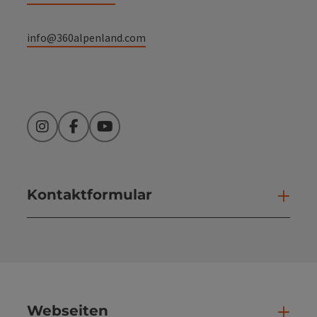
info@360alpenland.com
Instagram
Facebook
YouTube
Kontaktformular
Kont
Webseiten
Web