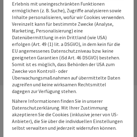
Erlebnis mit uneingeschränkten Funktionen
ermöglichen (z. B. Suche), Zugriffe analysieren sowie
Inhalte personalisieren, wofür wir Cookies verwenden.
Vereinzelt kann für bestimmte Zwecke (Analyse,
Instagram
Facebook
YouTube
Marketing, Personalisierung) eine
Datenübermittlung in ein Drittland (wie USA)
erfolgen (Art. 49 (1) lit. a DSGVO), in dem kein für die
EU angemessenes Datenschutzniveau bzw. keine
Kontaktformular
geeigneten Garantien (iSd Art. 46 DSGVO) bestehen.
Somit ist es möglich, dass Behörden der USA zum
Kont
Zwecke von Kontroll- oder
Überwachungsmaßnahmen auf übermittelte Daten
zugreifen und keine wirksamen Rechtsmittel
dagegen zur Verfügung stehen.
Nähere Informationen finden Sie in unserer
Webseiten
Web
Datenschutzerklärung. Mit Ihrer Zustimmung
akzeptieren Sie die Cookies (inklusive jener von US-
Anbieter), die Sie über die individuellen Einstellungen
Services
Ser
selbst verwalten und jederzeit widerrufen können.