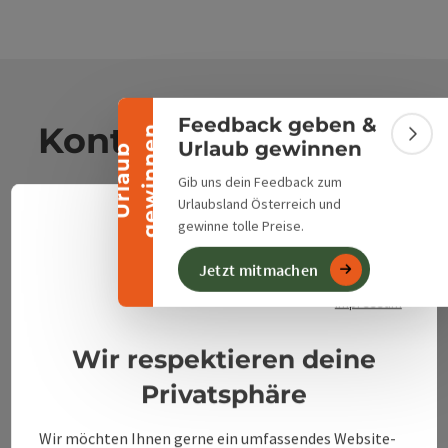
Banner einklappen
Feedback geben &
Kontakt
n
Bann
Urlaub gewinnen
U
r
l
a
u
b
g
e
w
i
n
n
e
Gib uns dein Feedback zum
Urlaubsland Österreich und
Alpenland Tourismus GmbH
gewinne tolle Preise.
Deuts
Sprach
Bahnhofstraße 2
Jetzt mitmachen
Datenschutzerklärung
4580 Windischgarsten
Impressum
+43 50 360 360 360
Wir respektieren deine
Privatsphäre
info@360alpenland.com
Wir möchten Ihnen gerne ein umfassendes Website-