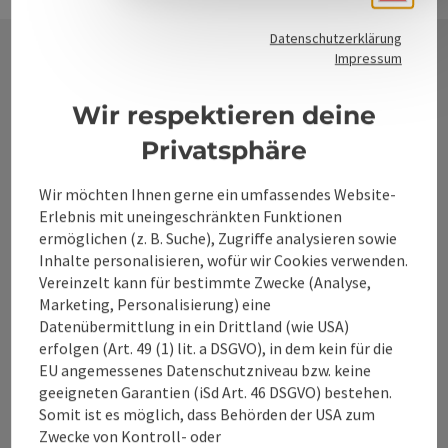
Datenschutzerklärung
Impressum
Kontakt
Wir respektieren deine
Privatsphäre
Alpenland Tourismus GmbH
Wir möchten Ihnen gerne ein umfassendes Website-
Erlebnis mit uneingeschränkten Funktionen
Bahnhofstraße 2
ermöglichen (z. B. Suche), Zugriffe analysieren sowie
4580 Windischgarsten
Inhalte personalisieren, wofür wir Cookies verwenden.
Vereinzelt kann für bestimmte Zwecke (Analyse,
Marketing, Personalisierung) eine
+43 50 360 360 360
Datenübermittlung in ein Drittland (wie USA)
erfolgen (Art. 49 (1) lit. a DSGVO), in dem kein für die
info@360alpenland.com
EU angemessenes Datenschutzniveau bzw. keine
geeigneten Garantien (iSd Art. 46 DSGVO) bestehen.
Somit ist es möglich, dass Behörden der USA zum
Zwecke von Kontroll- oder