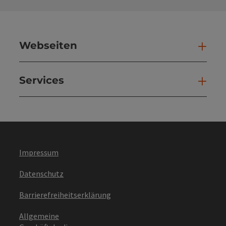
Webseiten
Web
Services
Ser
Impressum
Datenschutz
Barrierefreiheitserklärung
Allgemeine