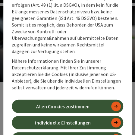
Co
erfolgen (Art. 49 (1) lit. a DSGVO), in dem kein für die
EU angemessenes Datenschutzniveau bzw. keine
geeigneten Garantien (iSd Art. 46 DSGVO) bestehen.
Somit ist es möglich, dass Behörden der USA zum
Zwecke von Kontroll- oder
Überwachungsmaßnahmen auf übermittelte Daten
zugreifen und keine wirksamen Rechtsmittel
dagegen zur Verfügung stehen.
Gästekarten
Nähere Informationen finden Sie in unserer
Datenschutzerklärung. Mit Ihrer Zustimmung
Besondere Ermäßigungen im Urlaub
akzeptieren Sie die Cookies (inklusive jener von US-
Anbieter), die Sie über die individuellen Einstellungen
Co
selbst verwalten und jederzeit widerrufen können.
Im 360° Alpenland öffnen Gästekarten
Türen zwischen Bergwelt, Stadt und
Allen Cookies zustimmen
wohltuender Thermalwärme.
Übernachtungsgäste erhalten sie kostenlos
Individuelle Einstellungen
und genießen freie Bergbahnfahrten,
Eintritte in Museen, geführte