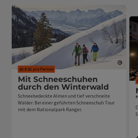
Copyri
ab € 61 pro Person
Mit Schneeschuhen
durch den Winterwald
Schneebedeckte Almen und tief verschneite
Wälder: Bei einer geführten Schneeschuh Tour
O
mit dem Nationalpark Ranger.
S
ab 1 Nacht in der gewählten Unterkunft
geführte Schneeschuhwanderung