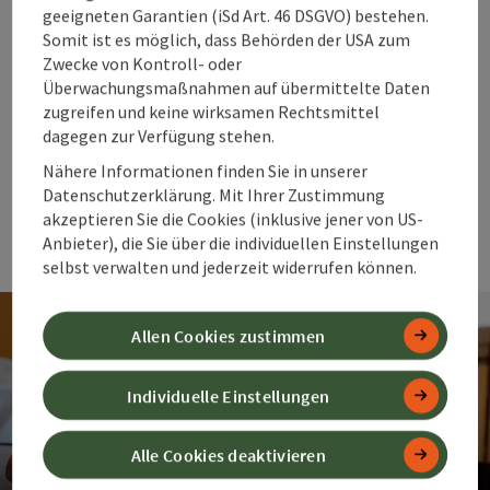
geeigneten Garantien (iSd Art. 46 DSGVO) bestehen.
von Balance, Klarheit und lebendiger
Somit ist es möglich, dass Behörden der USA zum
Energie.
Zwecke von Kontroll- oder
Ob beim erfrischenden Kneippen,
Überwachungsmaßnahmen auf übermittelte Daten
wohltuenden Fasten, aktivierenden
zugreifen und keine wirksamen Rechtsmittel
Bewegungsprogrammen,
dagegen zur Verfügung stehen.
tiefenentspannenden Massagen oder
Nähere Informationen finden Sie in unserer
ganzheitlichen Wellness- und
Datenschutzerklärung. Mit Ihrer Zustimmung
Präventionsangeboten: Diese Vielfalt stärkt
akzeptieren Sie die Cookies (inklusive jener von US-
Anbieter), die Sie über die individuellen Einstellungen
Körper und Geist und tut einfach gut.
selbst verwalten und jederzeit widerrufen können.
Allen Cookies zustimmen
Individuelle Einstellungen
Alle Cookies deaktivieren
Inspiration für Gesundheit &