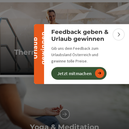
Banner einklappen
Feedback geben &
n
Bann
Urlaub gewinnen
U
r
l
a
u
b
g
e
w
i
n
n
e
Gib uns dein Feedback zum
Therme, Day Spa & Saunen
Urlaubsland Österreich und
gewinne tolle Preise.
Auszeit für Körper und Seele
Jetzt mitmachen
Co
Yoga & Meditation