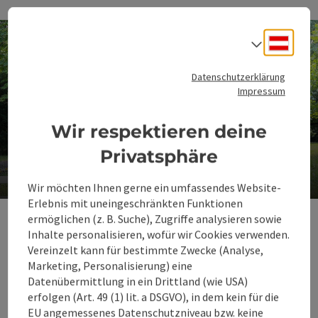
Deuts
Sprach
Datenschutzerklärung
Impressum
Wir respektieren deine
Kurpark Bad Hall
Privatsphäre
Hier findet jeder seinen Lieblingsplatz
Wir möchten Ihnen gerne ein umfassendes Website-
Co
Erlebnis mit uneingeschränkten Funktionen
ermöglichen (z. B. Suche), Zugriffe analysieren sowie
Wo Gesundheit zum
Inhalte personalisieren, wofür wir Cookies verwenden.
Lebensgefühl wird
Vereinzelt kann für bestimmte Zwecke (Analyse,
Marketing, Personalisierung) eine
Datenübermittlung in ein Drittland (wie USA)
Gesund sein heißt mehr als frei von
erfolgen (Art. 49 (1) lit. a DSGVO), in dem kein für die
Beschwerden zu sein – es ist dieses Gefühl
EU angemessenes Datenschutzniveau bzw. keine