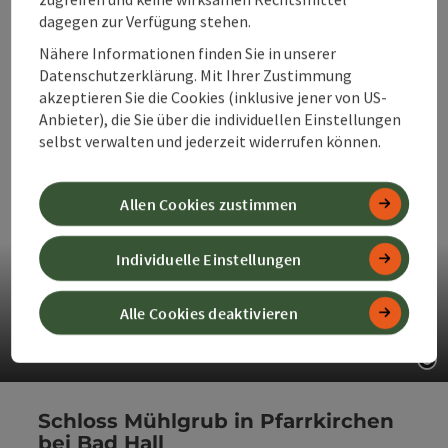
dagegen zur Verfügung stehen.
Schloss Lamberg steht für das, was das 360° Alpenland
ausmacht: gewachsene Kultur in unmittelbarer Nähe
Nähere Informationen finden Sie in unserer
zu Natur und Bergwelt. Ein Ort mit Haltung – ruhig,
Datenschutzerklärung. Mit Ihrer Zustimmung
eindrucksvoll und offen für neue Begegnungen.
akzeptieren Sie die Cookies (inklusive jener von US-
Anbieter), die Sie über die individuellen Einstellungen
selbst verwalten und jederzeit widerrufen können.
Allen Cookies zustimmen
Individuelle Einstellungen
Schloss Lamberg
Alle Cookies deaktivieren
Barockes Wahrzeichen, Standesamt und Eventlocation in Steyr
Co
Schloss Mühlgrub in Pfarrkirchen
bei Bad Hall