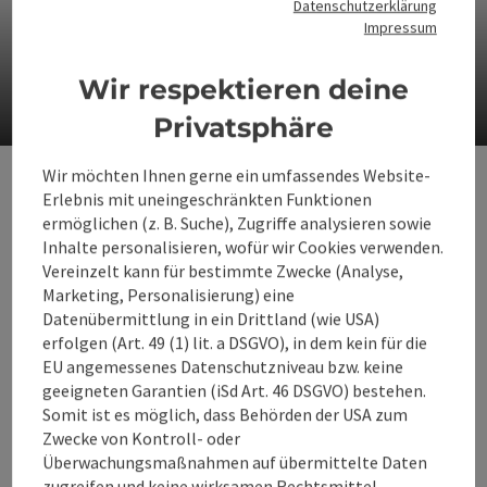
Datenschutzerklärung
Impressum
Schloss Feyregg
Privates, barockes Wasserschloss im Grünen in Pfarrkirchen bei
Wir respektieren deine
Bad Hall
Privatsphäre
Co
Wir möchten Ihnen gerne ein umfassendes Website-
Schloss Lamberg in Steyr
Erlebnis mit uneingeschränkten Funktionen
ermöglichen (z. B. Suche), Zugriffe analysieren sowie
Hoch über dem Zusammenfluss von Enns und Steyr
Inhalte personalisieren, wofür wir Cookies verwenden.
erhebt sich Schloss Lamberg – ein barockes
Vereinzelt kann für bestimmte Zwecke (Analyse,
Wahrzeichen der 1.000‑jährigen Stadt Steyr. Wo einst
Grafen residierten, öffnen sich heute helle Höfe und
Marketing, Personalisierung) eine
repräsentative Räume mit Blick auf Fluss, Dächer und
Datenübermittlung in ein Drittland (wie USA)
die sanften Höhen des Alpenvorlands.
erfolgen (Art. 49 (1) lit. a DSGVO), in dem kein für die
EU angemessenes Datenschutzniveau bzw. keine
Direkt an der historischen Altstadt gelegen, verbindet
geeigneten Garantien (iSd Art. 46 DSGVO) bestehen.
das Schloss Architektur, Geschichte und lebendiges
Somit ist es möglich, dass Behörden der USA zum
Stadtflair. Nur wenige Schritte führen vom
Zwecke von Kontroll- oder
Schlossportal zu engen Gassen, Bürgerhäusern aus
verschiedenen Epochen und zu jenem kulturellen
Überwachungsmaßnahmen auf übermittelte Daten
Reichtum, der Steyr prägt.
zugreifen und keine wirksamen Rechtsmittel