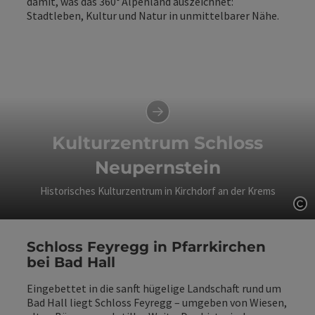
damit, was das 360° Alpenland auszeichnet:
Stadtleben, Kultur und Natur in unmittelbarer Nähe.
Kulturzentrum Schloss
Neupernstein
Historisches Kulturzentrum in Kirchdorf an der Krems
Co
Schloss Feyregg in Pfarrkirchen
bei Bad Hall
Eingebettet in die sanft hügelige Landschaft rund um
Bad Hall liegt Schloss Feyregg – umgeben von Wiesen,