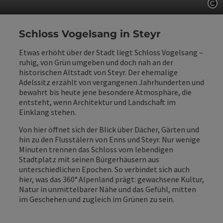
Co
Schloss Vogelsang in Steyr
Etwas erhöht über der Stadt liegt Schloss Vogelsang –
ruhig, von Grün umgeben und doch nah an der
historischen Altstadt von Steyr. Der ehemalige
Adelssitz erzählt von vergangenen Jahrhunderten und
bewahrt bis heute jene besondere Atmosphäre, die
entsteht, wenn Architektur und Landschaft im
Einklang stehen.
Von hier öffnet sich der Blick über Dächer, Gärten und
hin zu den Flusstälern von Enns und Steyr. Nur wenige
Minuten trennen das Schloss vom lebendigen
Stadtplatz mit seinen Bürgerhäusern aus
unterschiedlichen Epochen. So verbindet sich auch
hier, was das 360° Alpenland prägt: gewachsene Kultur,
Natur in unmittelbarer Nähe und das Gefühl, mitten
im Geschehen und zugleich im Grünen zu sein.