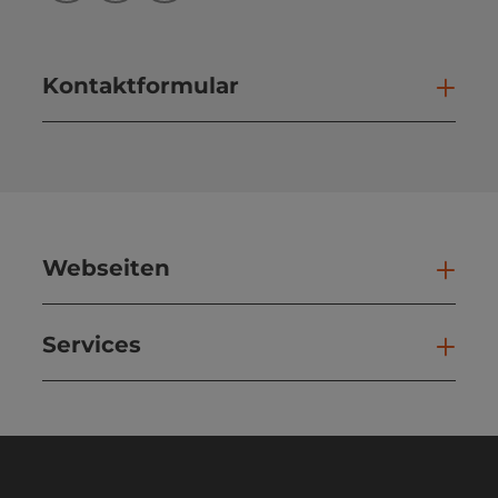
Kontaktformular
Kont
Webseiten
Web
Services
Ser