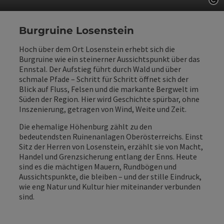
Co
Burgruine Losenstein
Hoch über dem Ort Losenstein erhebt sich die
Burgruine wie ein steinerner Aussichtspunkt über das
Ennstal. Der Aufstieg führt durch Wald und über
schmale Pfade – Schritt für Schritt öffnet sich der
Blick auf Fluss, Felsen und die markante Bergwelt im
Süden der Region. Hier wird Geschichte spürbar, ohne
Inszenierung, getragen von Wind, Weite und Zeit.
Die ehemalige Höhenburg zählt zu den
bedeutendsten Ruinenanlagen Oberösterreichs. Einst
Sitz der Herren von Losenstein, erzählt sie von Macht,
Handel und Grenzsicherung entlang der Enns. Heute
sind es die mächtigen Mauern, Rundbögen und
Aussichtspunkte, die bleiben – und der stille Eindruck,
wie eng Natur und Kultur hier miteinander verbunden
sind.