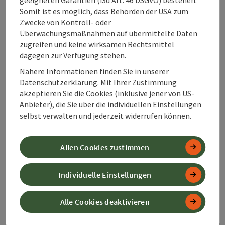
Somit ist es möglich, dass Behörden der USA zum
Zwecke von Kontroll- oder
7. Unterkunfts-Klassifizierung
Überwachungsmaßnahmen auf übermittelte Daten
zugreifen und keine wirksamen Rechtsmittel
Die international übliche Unterkunfts-Klassifizierung
dagegen zur Verfügung stehen.
nach Sternen gibt einen unverbindlichen Hinweis auf
den Unterkunfts-Standard. Die in den Unterlagen oder
Nähere Informationen finden Sie in unserer
auf den Plattformen des ATG angeführte Unterkunfts-
Datenschutzerklärung. Mit Ihrer Zustimmung
Klassifizierung beruht ausschließlich auf Basis des
akzeptieren Sie die Cookies (inklusive jener von US-
jeweiligen Kategorisierungsverfahrens der
Anbieter), die Sie über die individuellen Einstellungen
zuständigen Kammern (zB Wirtschaftskammer). Alle
selbst verwalten und jederzeit widerrufen können.
zusätzlichen Inhalte beruhen auf Eigenangaben der
Drittanbieter, für welche Der ATG keine Gewähr und
Haftung übernimmt (siehe Punkt 5.3.).
Allen Cookies zustimmen
Individuelle Einstellungen
8. Wertgutscheine
8.1. Der ATG bietet Kunden den Erwerb von
Alle Cookies deaktivieren
Wertgutscheinen an, die bei den auf der Website
angeführten Einlösestellen (nachfolgend kurz
„
Leistungspartner
“) eingelöst werden können. In