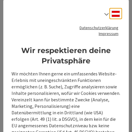
6.14. Im Falle einer Terminverschiebung, die nicht nur
eine Verschiebung innerhalb eines Werktages betrifft
Deuts
Sprach
(z.B. von 14:00 Uhr auf 16:00 Uhr des gleichen Tages),
kann der Kunde die Teilnahme an der Veranstaltung
Datenschutzerklärung
kostenfrei stornieren.
Impressum
6.15. Im Fall einer ersatzlosen Absage der
Veranstaltung oder einer fristgerechten Stornierung
Wir respektieren deine
erstattet der ATG bereits bezahlte Ticketpreise
zurück.
Privatsphäre
6.16. Hinsichtlich allfälliger Schadenersatzansprüche
aus Umbuchungen, Programmänderungen oder
Wir möchten Ihnen gerne ein umfassendes Website-
Absagen gilt Punkt 3. des Allgemeinen Teils dieser
Erlebnis mit uneingeschränkten Funktionen
AGB (Gewährleistung, Schadenersatz). Die
ermöglichen (z. B. Suche), Zugriffe analysieren sowie
Möglichkeit zur Stornierung durch den Kunden gem.
Inhalte personalisieren, wofür wir Cookies verwenden.
Punkt 6.14. bleibt hiervon unberührt.
Vereinzelt kann für bestimmte Zwecke (Analyse,
Marketing, Personalisierung) eine
6.17. Mit Erwerb eines Tickets verpflichtet sich der
Datenübermittlung in ein Drittland (wie USA)
Kunde, die Hausordnung der jeweiligen
Veranstaltungsstätte zu beachten sowie den
erfolgen (Art. 49 (1) lit. a DSGVO), in dem kein für die
Anordnungen des Veranstaltungspersonals Folge zu
EU angemessenes Datenschutzniveau bzw. keine
leisten.
geeigneten Garantien (iSd Art. 46 DSGVO) bestehen.