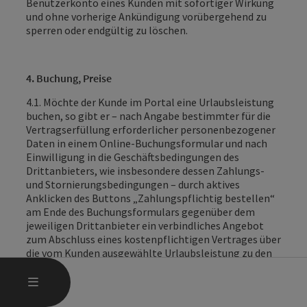
Benutzerkonto eines Kunden mit sofortiger Wirkung
und ohne vorherige Ankündigung vorübergehend zu
sperren oder endgültig zu löschen.
4. Buchung, Preise
4.1. Möchte der Kunde im
Portal eine Urlaubsleistung
buchen,
so gibt er – nach Angabe bestimmter für die
Vertragserfüllung erforderlicher personenbezogener
Daten in einem Online-Buchungsformular und nach
Einwilligung in die Geschäftsbedingungen des
Drittanbieters, wie insbesondere dessen Zahlungs-
und Stornierungsbedingungen – durch aktives
Anklicken des Buttons „Zahlungspflichtig bestellen“
am Ende des Buchungsformulars gegenüber dem
jeweiligen Drittanbieter ein verbindliches Angebot
zum Abschluss eines kostenpflichtigen Vertrages über
die vom Kunden ausgewählte Urlaubsleistung zu den
Geschäftsbedingungen des Drittanbieters ab.
HAUPTMENÜ ÖFFNEN
MENÜ
4.2. Dem Kunden wird sogleich nach Abschluss des
Buchungsvorganges der technische Eingang der