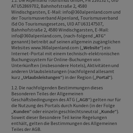
1.1. Die Alpenland Tourismus GmbH, FN 216132 t, UID
ATU52869702, Bahnhofstraße 2, 4580
Windischgarsten, E-Mail: info@360alpenland.com und
der Tourismusverband Alpenland, Tourismusverband
iSd Oö Tourismusgesetzes, UID ATU63147507,
Bahnhofstraße 2, 4580 Windischgarsten, E-Mail:
info@360alpenland.com, (nach-folgend „
ATG
“
genannt) betreibt auf seinen allgemein zugänglichen
Websites
www.360alpenland.com
(„
Website
“) ein
Internet-Portal mit einem technisch-elektronischen
Buchungssystem für Online-Buchungen von
Unterkünften (insbesondere Hotels), Aktivitäten und
anderen Urlaubsleistungen (nachfolgend allesamt
kurz „
Urlaubsleistungen
“) in der Region („
Portal
“).
1.2. Die nachfolgenden Bestimmungen dieses
Besonderen Teiles der Allgemeinen
Geschäftsbedingungen des ATG („
AGB
“) gelten nur für
die Nutzung des Portals durch Kunden (in der Folge
„
Kunden
“ oder einzeln geschlechtsneutral „
Kunde
“).
Soweit dieser Besondere Teil keine Regelungen
enthält, gelten die Bestimmungen des Allgemeinen
Teiles der AGB.