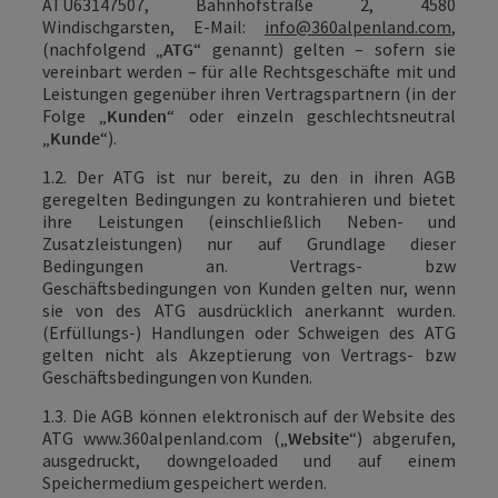
ATU63147507,
Bahnhofstraße 2, 4580
Windischgarsten, E-Mail:
info@360alpenland.com
,
(nachfolgend „
ATG
“ genannt) gelten – sofern sie
vereinbart werden – für alle Rechtsgeschäfte mit und
Leistungen gegenüber ihren Vertragspartnern (in der
Folge „
Kunden
“ oder einzeln geschlechtsneutral
„
Kunde
“).
1.2. Der ATG ist nur bereit, zu den in ihren AGB
geregelten Bedingungen zu kontrahieren und bietet
ihre Leistungen (einschließlich Neben- und
Zusatzleistungen) nur auf Grundlage dieser
Bedingungen an. Vertrags- bzw
Geschäftsbedingungen von Kunden gelten nur, wenn
sie von des ATG ausdrücklich anerkannt wurden.
(Erfüllungs-) Handlungen oder Schweigen des ATG
gelten nicht als Akzeptierung von Vertrags- bzw
Geschäftsbedingungen von Kunden.
1.3. Die AGB können elektronisch auf der Website des
ATG
www.360alpenland.com
(„
Website
“) abgerufen,
ausgedruckt, downgeloaded und auf einem
Speichermedium gespeichert werden.