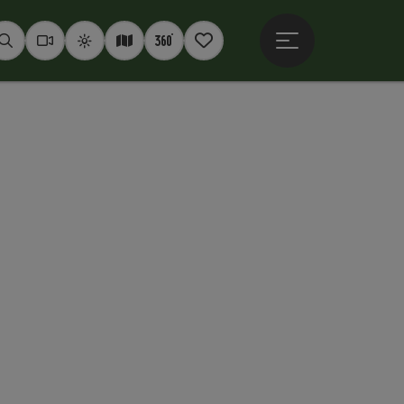
Hauptmenü öffne
Suchen
Webcams
Wetter
Interaktive Karte
360° Panoramen
Merkzettel