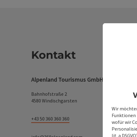
Kontakt
Alpenland Tourismus GmbH
W
Bahnhofstraße 2
4580 Windischgarsten
Wir möchten
Funktionen e
+43 50 360 360 360
wofür wir C
Personalisie
lit. a DSGV
info@360alpenland.com