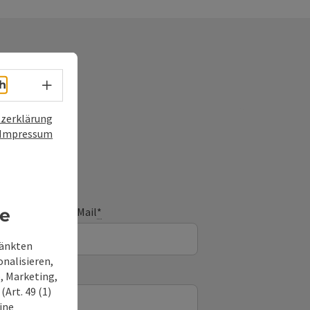
Sprachwahl - Menü öffnen
h
frage
zerklärung
Impressum
E-Mail
*
re
ränkten
onalisieren,
, Marketing,
Art. 49 (1)
ine