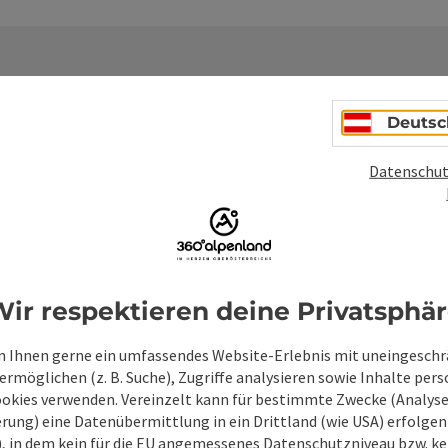
Deutsc
Unverbindliche An
Datenschut
Felder mit
*
sind Pflichtfelder
Vorname
Nachname
ir respektieren deine Privatsphä
 Ihnen gerne ein umfassendes Website-Erlebnis mit uneingesch
rmöglichen (z. B. Suche), Zugriffe analysieren sowie Inhalte pers
Unverbindliche Anfrage
*
ookies verwenden. Vereinzelt kann für bestimmte Zwecke (Analyse
rung) eine Datenübermittlung in ein Drittland (wie USA) erfolgen (
O), in dem kein für die EU angemessenes Datenschutzniveau bzw. ke