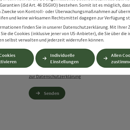
Garantien (iSd Art. 46 DSGVO) bestehen. Somit ist es möglich, da
m Zwecke von Kontroll- oder Überwachungsmaßnahmen auf überm
ifen und keine wirksamen Rechtsmittel dagegen zur Verfügung s
Zum Schutz vor Spam wird Google reCAPTCHA
personenbezogene Daten (z. B. die IP-Adresse
rmationen finden Sie in unserer Datenschutzerklärung. Mit Ihre
Absenden des Formulars werden die dafür erfor
Sie die Cookies (inklusive jener von US-Anbieter), die Sie über die 
ist eine Kontaktaufnahme jederzeit per E-Ma
en selbst verwalten und jederzeit widerrufen können.
Wenn Sie per Formular auf der Website oder per E
 Cookies
Individuelle
Allen Co
Ihre angegebenen Daten zwecks Bearbeitung der An
tivieren
Einstellungen
zustimm
Anschlussfragen sechs Monate bei uns gespeichert.
Einwilligung weiter.
zur Datenschutzerklärung
Senden