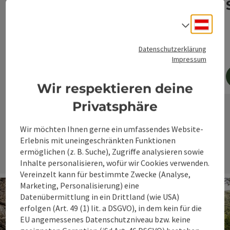
4 Tage/3 Nächte
40-60 km und 500–1.000 hm täglich
Deuts
Hotels auf 4- und 3-Sterne-Niveau
Sprach
Datenschutzerklärung
Impressum
Wir respektieren deine
jetzt buchen
Privatsphäre
nächs
Wir möchten Ihnen gerne ein umfassendes Website-
Erlebnis mit uneingeschränkten Funktionen
ermöglichen (z. B. Suche), Zugriffe analysieren sowie
Inhalte personalisieren, wofür wir Cookies verwenden.
Vereinzelt kann für bestimmte Zwecke (Analyse,
Marketing, Personalisierung) eine
Datenübermittlung in ein Drittland (wie USA)
erfolgen (Art. 49 (1) lit. a DSGVO), in dem kein für die
EU angemessenes Datenschutzniveau bzw. keine