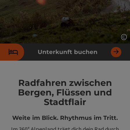
Co
Unterkunft buchen
Radfahren zwischen
Bergen, Flüssen und
Stadtflair
Weite im Blick. Rhythmus im Tritt.
Im 360° Alpenland trägt dich dein Rad durch