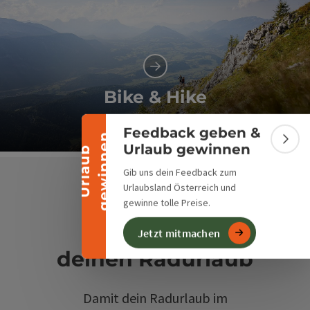
Banner einklappen
Bike & Hike
Vom Sattel auf den Gipfel
Feedback geben &
n
Bann
Urlaub gewinnen
Co
U
r
l
a
u
b
g
e
w
i
n
n
e
Gib uns dein Feedback zum
Urlaubsland Österreich und
gewinne tolle Preise.
Praktische
Hinweise für
Jetzt mitmachen
deinen Radurlaub
Damit dein Radurlaub im