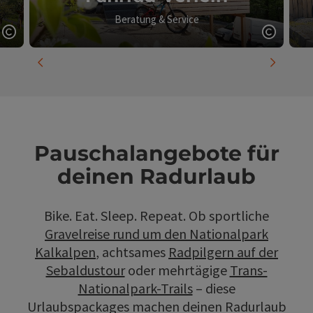
Beratung & Service
Copyright öffnen
Copyrig
vorheriges Element
nächste
Pauschalangebote für
deinen Radurlaub
Bike. Eat. Sleep. Repeat. Ob sportliche
Gravelreise rund um den Nationalpark
Kalkalpen
, achtsames
Radpilgern auf der
Sebaldustour
oder mehrtägige
Trans-
Nationalpark-Trails
– diese
Urlaubspackages machen deinen Radurlaub