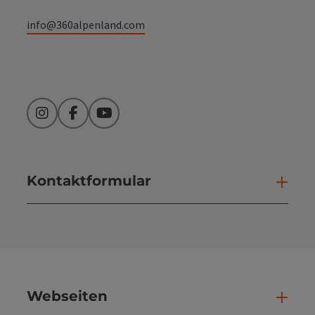
info@360alpenland.com
Instagram
Facebook
YouTube
Kontaktformular
Kont
Webseiten
Web