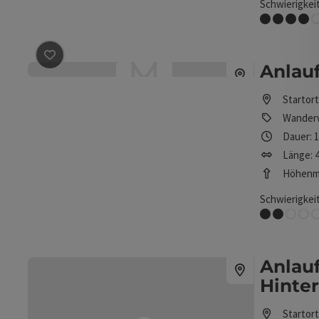
Schwierigkeit
Schwer
Anlauf
Beitrag merken
: Anlaufalm (über Forststraße)
Startor
Wander
Dauer: 
Länge: 4
Höhenme
Schwierigkeit
Leicht
Anlau
Hinte
Startor