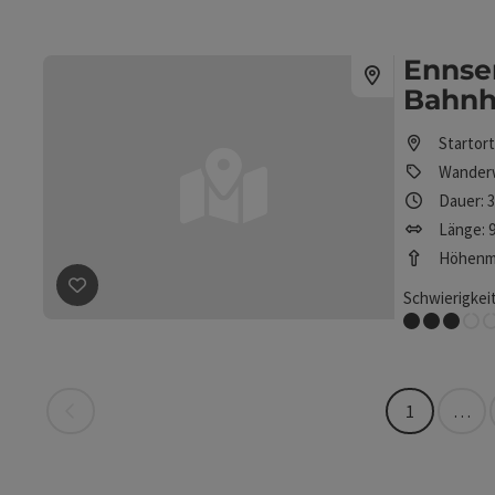
Ennse
Bahnh
Startor
Wander
Dauer: 
Länge: 9
Höhenme
Schwierigkeit
Beitrag merken
: Ennser Hütte - Almkogel (vom Bahnh
Mittel
Seite zurück
1
…