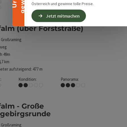
:
Kondition:
Panorama:
Österreich und gewinne tolle Preise.
Sehr schwer
Traumtour
Jetzt mitmachen
alm (über Forststraße)
t
Großraming
weg
1h 49m
,7 km
ter aufsteigend: 477 m
:
Kondition:
Panorama:
Leicht
Einige Ausblicke
falm - Große
rgebirgsrunde
t
Großraming