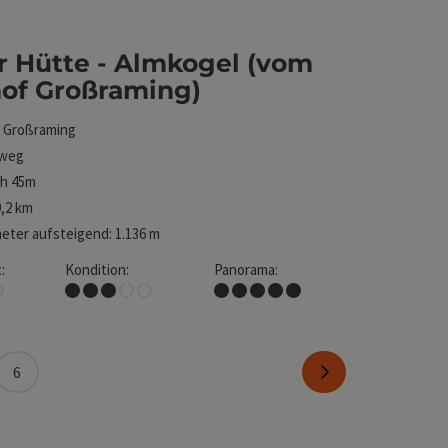
r Hütte - Almkogel (vom
of Großraming)
t
Großraming
weg
3h 45m
,2 km
ter aufsteigend: 1.136 m
:
Kondition:
Panorama:
of Großraming)
Mittel
Traumtour
Seite vor
6