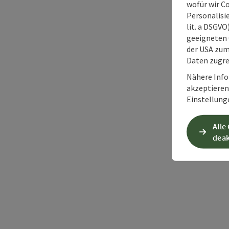
wofür wir C
Personalisie
lit. a DSGV
geeigneten 
der USA zu
Daten zugre
Nähere Info
akzeptieren 
Einstellung
Alle
deak