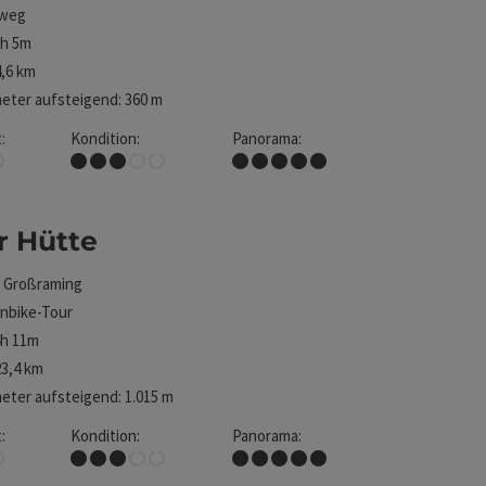
weg
2h 5m
,6 km
ter aufsteigend: 360 m
:
Kondition:
Panorama:
in-Gschwendtalm
Mittel
Traumtour
r Hütte
t
Großraming
nbike-Tour
4h 11m
3,4 km
ter aufsteigend: 1.015 m
:
Kondition:
Panorama:
Mittel
Traumtour