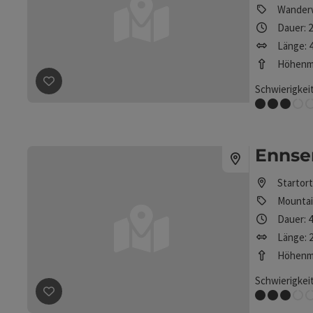
Wander
Dauer: 
Länge: 4
Höhenme
Schwierigkeit
Beitrag merken
: Danzersteig: Ennser Hütte-Gamsste
Mittel
Ennse
Startor
Mountai
Dauer: 
Länge: 2
Höhenme
Schwierigkeit
Mittel
Beitrag merken
: Ennser Hütte