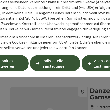
Mittel
ookies verwenden. Vereinzelt kann für bestimmte Zwecke (Analyse
rung) eine Datenübermittlung in ein Drittland (wie USA) erfolgen (
O), in dem kein für die EU angemessenes Datenschutzniveau bzw. ke
Garantien (iSd Art. 46 DSGVO) bestehen. Somit ist es möglich, da
Bertl
m Zwecke von Kontroll- oder Überwachungsmaßnahmen auf überm
ifen und keine wirksamen Rechtsmittel dagegen zur Verfügung s
Startor
Wander
rmationen finden Sie in unserer Datenschutzerklärung. Mit Ihre
Sie die Cookies (inklusive jener von US-Anbieter), die Sie über die 
Dauer: 
en selbst verwalten und jederzeit widerrufen können.
Länge: 1
Höhenme
 Cookies
Individuelle
Allen Co
Schwierigkeit
tivieren
Einstellungen
zustimm
Mittel
Beitrag merken
: Bertl Madonna
Danzer
Gamss
Startor