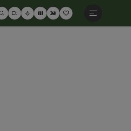
Hauptmenü öffne
Suchen
Webcams
Wetter
Interaktive Karte
360° Panoramen
Merkzettel