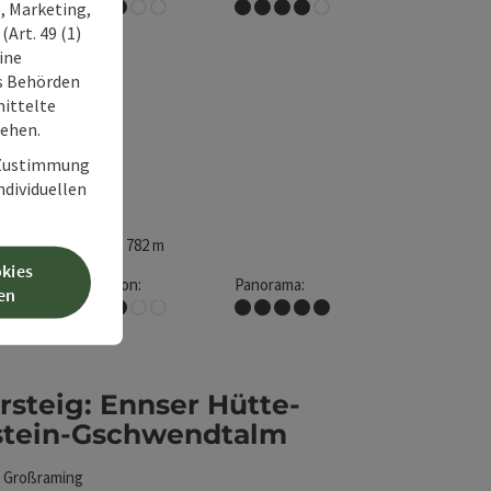
Mittel
Tolles Panorama
, Marketing,
Art. 49 (1)
ine
ss Behörden
 Madonna
ittelte
tehen.
t
Großraming
weg
r Zustimmung
individuellen
3h 59m
1,1 km
ter aufsteigend: 782 m
okies
:
Kondition:
Panorama:
en
Mittel
Traumtour
steig: Ennser Hütte-
tein-Gschwendtalm
t
Großraming