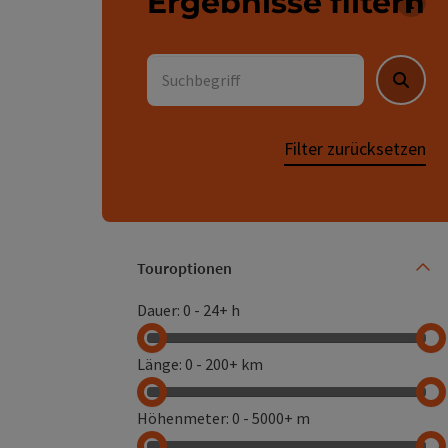
Ergebnisse filtern
Für 
Suchbegriff
Suche
Filter zurücksetzen
Touroptionen
Der B
Dauer
:
0
-
24+ h
Länge
:
0
-
200+ km
Höhenmeter
:
0
-
5000+ m