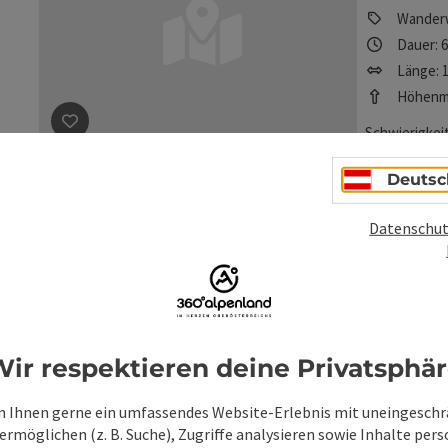
Wander
Dauer: 
Länge: 1
Höhenme
Schwierigkeit
Beitrag merken
: Anlaufalm - Große Hintergebirgsrund
Schwer
Deutsc
Anlauf
Datenschut
Hinte
Startor
Wander
Dauer: 
ir respektieren deine Privatsphä
Länge: 
Höhenme
 Ihnen gerne ein umfassendes Website-Erlebnis mit uneingesch
rmöglichen (z. B. Suche), Zugriffe analysieren sowie Inhalte pers
Schwierigkeit
Beitrag merken
: Anlaufalm - Kleine Hintergebirgsrund