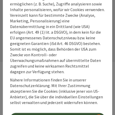
ermöglichen (z. B. Suche), Zugriffe analysieren sowie
Inhalte personalisieren, wofür wir Cookies verwenden.
Instagram
Facebook
YouTube
Vereinzelt kann für bestimmte Zwecke (Analyse,
Marketing, Personalisierung) eine
Datenübermittlung in ein Drittland (wie USA)
erfolgen (Art. 49 (1) lit. a DSGVO), in dem kein für die
Kontaktformular
EU angemessenes Datenschutzniveau bzw. keine
geeigneten Garantien (iSd Art. 46 DSGVO) bestehen.
Kont
Somit ist es möglich, dass Behörden der USA zum
Zwecke von Kontroll- oder
Überwachungsmaßnahmen auf übermittelte Daten
zugreifen und keine wirksamen Rechtsmittel
dagegen zur Verfügung stehen.
Webseiten
Web
Nähere Informationen finden Sie in unserer
Datenschutzerklärung. Mit Ihrer Zustimmung
akzeptieren Sie die Cookies (inklusive jener von US-
Services
Anbieter), die Sie über die individuellen Einstellungen
Ser
selbst verwalten und jederzeit widerrufen können.