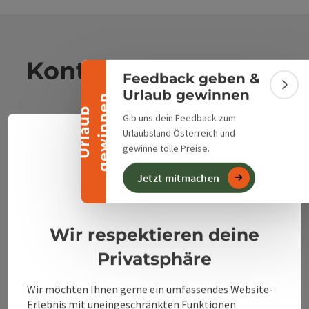
Banner einklappen
Kontakt
Feedback geben &
Bann
Urlaub gewinnen
n
U
r
l
a
u
b
g
e
w
i
n
n
e
Gib uns dein Feedback zum
Alpenland Tourismus GmbH
Urlaubsland Österreich und
Deuts
gewinne tolle Preise.
Sprach
Bahnhofstraße 2
4580 Windischgarsten
Jetzt mitmachen
Datenschutzerklärung
Impressum
+43 50 360 360 360
Wir respektieren deine
Privatsphäre
info@360alpenland.com
Wir möchten Ihnen gerne ein umfassendes Website-
Erlebnis mit uneingeschränkten Funktionen