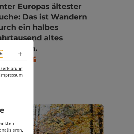
nter Europas ältester
ght öffnen
uche: Das ist Wandern
urch ein halbes
ahrtausend altes
aturreich.
Sprachwahl - Menü öffnen
h
zerklärung
Impressum
re
ränkten
onalisieren,