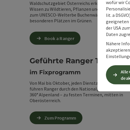
wofür wir C
Waldschutzgebiet Österreichs erkunden. Sie teilen
Personalisie
Wissen zu Wildtieren, Pflanzen und Waldwildnis – b
zum UNESCO-Welterbe Buchenwälder – und führen
lit. a DSGV
besonderen Plätzen im Grünen.
geeigneten 
der USA zu
Daten zugre
Book a Ranger
Nähere Info
akzeptieren 
Einstellung
Geführte Ranger Touren
im Fixprogramm
Alle
deak
Von Mai bis Oktober, jeden Dienstag und Samstag,
führen Ranger durch den Nationalpark Kalkalpen 
360° Alpenland – zu festen Terminen, mitten in
Oberösterreich.
Zum Programm