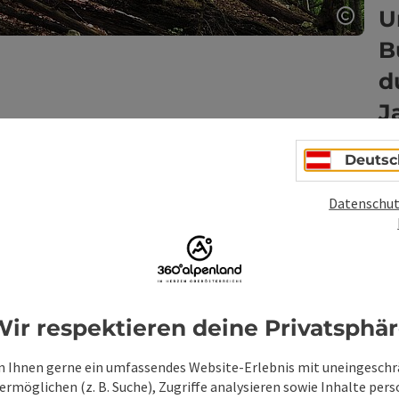
U
Copyri
B
d
J
N
Deutsc
Datenschut
ir respektieren deine Privatsphä
 Ihnen gerne ein umfassendes Website-Erlebnis mit uneingesch
rmöglichen (z. B. Suche), Zugriffe analysieren sowie Inhalte pers