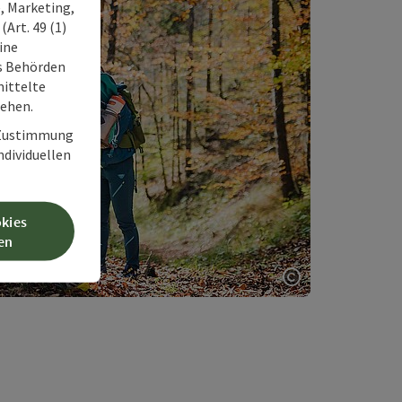
, Marketing,
Art. 49 (1)
ine
ss Behörden
ittelte
tehen.
r Zustimmung
individuellen
okies
en
Copyright öff