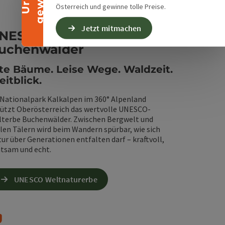
Österreich und gewinne tolle Preise.
Jetzt mitmachen
NESCO-Welterbe
uchenwälder
te Bäume. Leise Wege. Waldzeit.
itblick.
Nationalpark Kalkalpen im 360° Alpenland
ützt Oberösterreich das wertvolle UNESCO-
terbe Buchenwälder. Zwischen Bergwelt und
llen Tälern wird beim Wandern spürbar, wie sich
ur über Generationen entfalten darf – kraftvoll,
tsam und echt.
UNESCO Weltnaturerbe