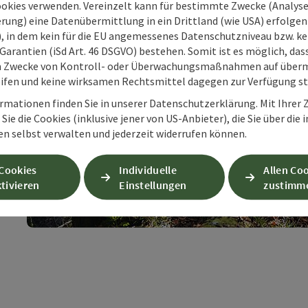
ookies verwenden. Vereinzelt kann für bestimmte Zwecke (Analyse
rung) eine Datenübermittlung in ein Drittland (wie USA) erfolgen (
is
 zu
O), in dem kein für die EU angemessenes Datenschutzniveau bzw. ke
Garantien (iSd Art. 46 DSGVO) bestehen. Somit ist es möglich, da
m Zwecke von Kontroll- oder Überwachungsmaßnahmen auf überm
ifen und keine wirksamen Rechtsmittel dagegen zur Verfügung s
rmationen finden Sie in unserer Datenschutzerklärung. Mit Ihre
Sie die Cookies (inklusive jener von US-Anbieter), die Sie über die 
en selbst verwalten und jederzeit widerrufen können.
 Cookies
Individuelle
Allen Co
tivieren
Einstellungen
zustimm
im