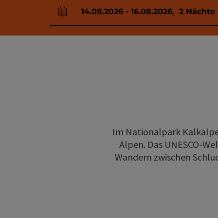
14.08.2026
-
16.08.2026
,
2
Nächte
An- und Abreisefelder
Im Nationalpark Kalkalpe
Alpen. Das UNESCO-Welt
Wandern zwischen Schluch