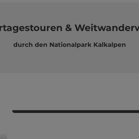
rtagestouren & Weitwander
durch den Nationalpark Kalkalpen
Trans Natio
Der Radweg führt auf rund 230 km über Forstwege, Almen u