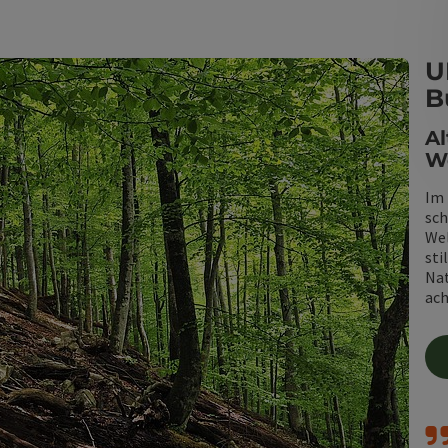
U
B
Al
We
Im 
sch
Wel
sti
Nat
ach