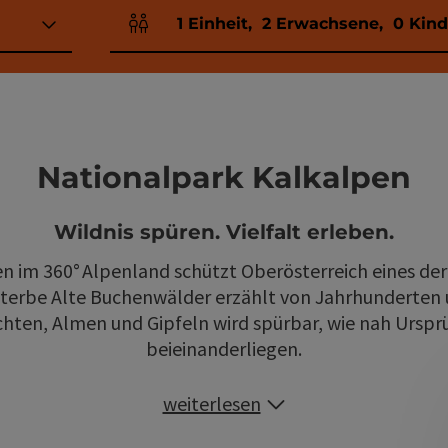
1
Einheit
,
2
Erwachsene
,
0
Kind
Einheitenanzahl und Personenfelder
Nationalpark Kalkalpen
Wildnis spüren. Vielfalt erleben.
n im 360° Alpenland schützt Oberösterreich eines de
erbe Alte Buchenwälder erzählt von Jahrhunderten 
ten, Almen und Gipfeln wird spürbar, wie nah Ursprü
beieinanderliegen.
weiterlesen