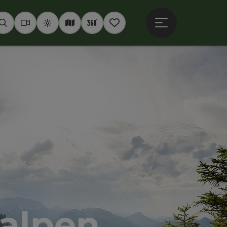
Hauptmenü öffne
Suchen
Webcams
Wetter
Interaktive Karte
360° Panoramen
Merkzettel
kalpen