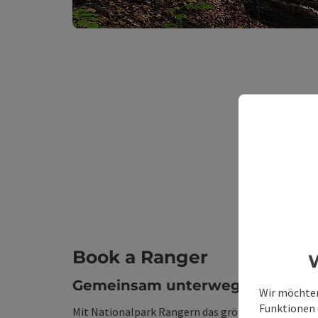
Book a Ranger
W
Gemeinsam unterwegs
Wir möchten
Funktionen e
Mit Nationalpark Rangern das größte