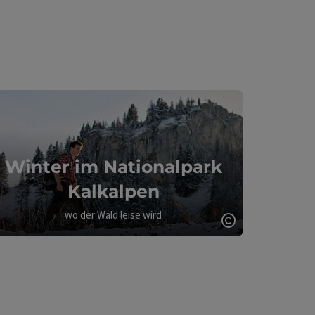
Winter im Nationalpark
Kalkalpen
wo der Wald leise wird
Copyright öff