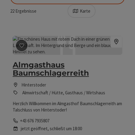
Sortierung
22
Ergebnisse
Karte
Beitrag merken
: Almgasthaus Baumschlagerreith
Almgasthaus
Baumschlagerreith
Hinterstoder
Almwirtschaft / Hütte, Gasthaus / Wirtshaus
Herzlich Willkommen im Almgasthof Baumschlagerreith am
Talschluss von Hinterstoder!
Telefon
+43 676 7935807
jetzt geöffnet,
schließt um 18:00