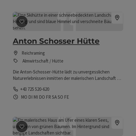
Beitrag merken
: Anton Schosser Hütte
Anton Schosser Hütte
Reichraming
Almwirtschaft / Hütte
Die Anton-Schosser-Hütte lädt zu unvergesslichen
Naturerlebnissen inmitten der malerischen Landschaft der
Nationalpark Region ein.
Telefon
+43 725 520-620
Öffnungszeiten
Montag geöffnet
Dienstag geöffnet
Mittwoch geöffnet
Donnerstag geöffnet
Freitag geöffnet
Samstag geöffnet
Sonntag geöffnet
Feiertag geöffnet
MO
DI
MI
DO
FR
SA
SO
FE
Beitrag merken
: Bergalm Höss