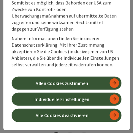
Somit ist es möglich, dass Behörden der USA zum
Telefon
+43 7564 54953
Zwecke von Kontroll- oder
Öffnungszeiten
Montag geöffnet
Dienstag geöffnet
Mittwoch geöffnet
Donnerstag geöffnet
Freitag geöffnet
Samstag geöffnet
Sonntag geöffnet
Feiertag geöffnet
MO
DI
MI
DO
FR
SA
SO
FE
Überwachungsmaßnahmen auf übermittelte Daten
zugreifen und keine wirksamen Rechtsmittel
dagegen zur Verfügung stehen.
Nähere Informationen finden Sie in unserer
Beitrag merken
: Ennser Hütte
Datenschutzerklärung. Mit Ihrer Zustimmung
akzeptieren Sie die Cookies (inklusive jener von US-
Ennser Hütte
Anbieter), die Sie über die individuellen Einstellungen
selbst verwalten und jederzeit widerrufen können.
Großraming
Almwirtschaft / Hütte
Allen Cookies zustimmen
Eingebettet in die malerische Umgebung des
Nationalparks Kalkalpen lädt die Ennser Hütte zum
Individuelle Einstellungen
Genießen, Verweilen und Entdecken ein.
Telefon
+43 720 597671
Öffnungszeiten
Montag geöffnet
Dienstag geöffnet
Mittwoch geöffnet
Donnerstag geöffnet
Freitag geöffnet
Samstag geöffnet
Sonntag geöffnet
Feiertag geöffnet
MO
DI
MI
DO
FR
SA
SO
FE
Alle Cookies deaktivieren