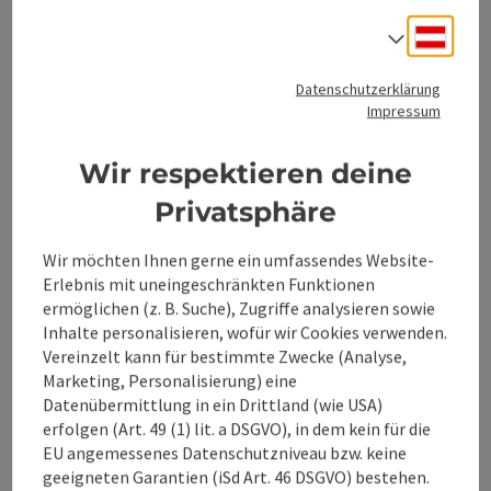
Roßleithen
Deuts
Sprach
Almwirtschaft / Hütte
Herzlich Willkommen auf der Dümlerhütte in Roßleithen!
Datenschutzerklärung
Impressum
Telefon
+43 7562 8603
Öffnungszeiten
Montag geöffnet
Dienstag geöffnet
Mittwoch geöffnet
Donnerstag geöffnet
Freitag geöffnet
Samstag geöffnet
Sonntag geöffnet
Feiertag geöffnet
MO
DI
MI
DO
FR
SA
SO
FE
Wir respektieren deine
Privatsphäre
Beitrag merken
: Edtbauernalm
Wir möchten Ihnen gerne ein umfassendes Website-
Erlebnis mit uneingeschränkten Funktionen
ermöglichen (z. B. Suche), Zugriffe analysieren sowie
Edtbauernalm
Inhalte personalisieren, wofür wir Cookies verwenden.
Vereinzelt kann für bestimmte Zwecke (Analyse,
Hinterstoder
Marketing, Personalisierung) eine
Almwirtschaft / Hütte
Datenübermittlung in ein Drittland (wie USA)
erfolgen (Art. 49 (1) lit. a DSGVO), in dem kein für die
Willst du einen unvergesslichen Sonnenaufgang und
EU angemessenes Datenschutzniveau bzw. keine
Sonnenuntergang erleben? Dann komm zur Edtbauernalm!
geeigneten Garantien (iSd Art. 46 DSGVO) bestehen.
Busgruppen willkommen!