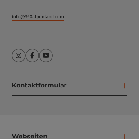
info@360alpenland.com
Instagram
Facebook
YouTube
Kontaktformular
Kont
Webseiten
Web