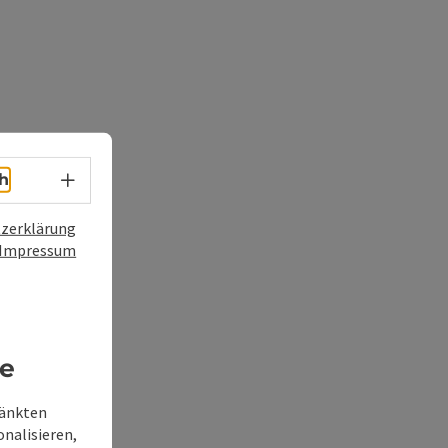
Sprachwahl - Menü öffnen
h
zerklärung
Impressum
re
ränkten
onalisieren,