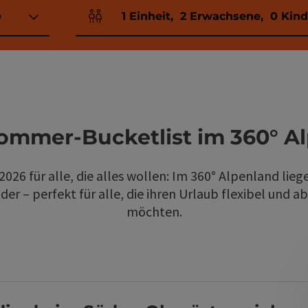
e
1
Einheit
,
2
Erwachsene
,
0
Kind
Einheitenanzahl und Personenfelder
ommer-Bucketlist im 360° A
026 für alle, die alles wollen: Im 360° Alpenland lie
er – perfekt für alle, die ihren Urlaub flexibel und 
möchten.