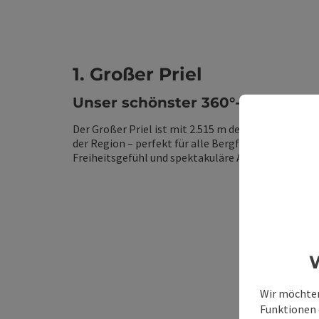
1. Großer Priel
Unser schönster 360°-View
Der Großer Priel ist mit 2.515 m der höchste Gipfel
der Region – perfekt für alle Bergfexe, die pures
Freiheitsgefühl und spektakuläre Ausblicke suchen
W
Wir möchten
Funktionen e