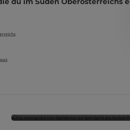
e du im Süden Oberösterreichs erl
erreichs
nuss
Gipfelglück fühlen 