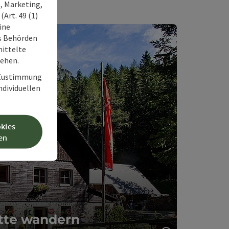
, Marketing,
Art. 49 (1)
ine
ss Behörden
ittelte
tehen.
r Zustimmung
individuellen
okies
en
tte wandern