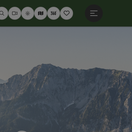
Hauptmenü öffne
Suchen
Webcams
Wetter
Interaktive Karte
360° Panoramen
Merkzettel