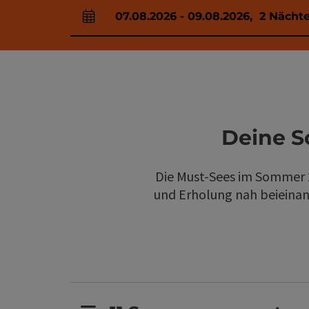
07.08.2026
-
09.08.2026
,
2
Nächt
An- und Abreisefelder
Deine S
Die Must-Sees im Sommer 2
und Erholung nah beieinand