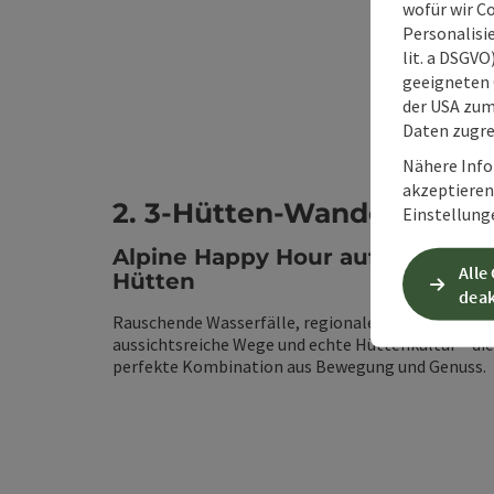
wofür wir C
Personalisie
lit. a DSGV
geeigneten 
der USA zu
Daten zugre
Nähere Info
akzeptieren 
2. 3-Hütten-Wanderung
Einstellung
Alpine Happy Hour auf Almen &
Alle
Hütten
deak
Rauschende Wasserfälle, regionale Schmankerl,
aussichtsreiche Wege und echte Hüttenkultur – die
perfekte Kombination aus Bewegung und Genuss.