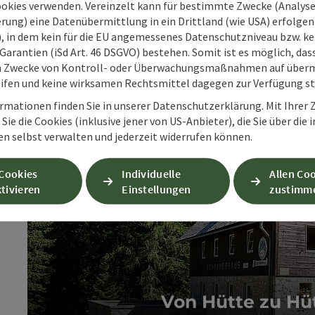
ookies verwenden. Vereinzelt kann für bestimmte Zwecke (Analyse
rung) eine Datenübermittlung in ein Drittland (wie USA) erfolgen (
O), in dem kein für die EU angemessenes Datenschutzniveau bzw. ke
Garantien (iSd Art. 46 DSGVO) bestehen. Somit ist es möglich, da
m Zwecke von Kontroll- oder Überwachungsmaßnahmen auf überm
ifen und keine wirksamen Rechtsmittel dagegen zur Verfügung s
rmationen finden Sie in unserer Datenschutzerklärung. Mit Ihre
Sie die Cookies (inklusive jener von US-Anbieter), die Sie über die 
en selbst verwalten und jederzeit widerrufen können.
 Cookies
Individuelle
Allen Co
tivieren
Einstellungen
zustimm
Von Hütte zu Hü