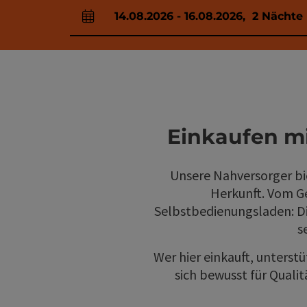
14.08.2026
-
16.08.2026
,
2
Nächte
An- und Abreisefelder
Einkaufen m
Unsere Nahversorger bie
Herkunft. Vom Ge
Selbstbedienungsladen: Die
s
Wer hier einkauft, unterst
sich bewusst für Qualit