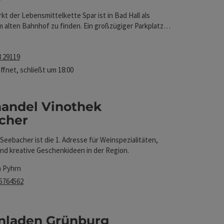
t der Lebensmittelkette Spar ist in Bad Hall als
nen
m alten Bahnhof zu finden. Ein großzügiger Parkplatz
station sind vorhanden, ebenso wie ein Bankomat im
ich.
8 29119
öffnet,
schließt um 18:00
andel Vinothek
cher
Seebacher ist die 1. Adresse für Weinspezialitäten,
und kreative Geschenkideen in der Region.
m Pyhrn
 5764562
ten
nladen Grünburg