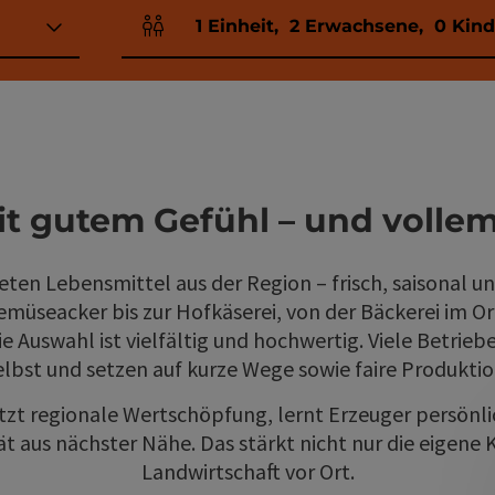
1
Einheit
,
2
Erwachsene
,
0
Kind
Einheitenanzahl und Personenfelder
it gutem Gefühl – und volle
ten Lebensmittel aus der Region – frisch, saisonal u
müseacker bis zur Hofkäserei, von der Bäckerei im Or
 Auswahl ist vielfältig und hochwertig. Viele Betrieb
elbst und setzen auf kurze Wege sowie faire Produktio
ützt regionale Wertschöpfung, lernt Erzeuger persönl
ät aus nächster Nähe. Das stärkt nicht nur die eigene
Landwirtschaft vor Ort.