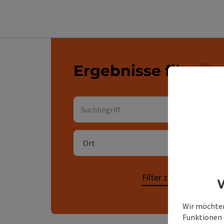
direkt zu den Ergebnissen springen
Ergebnisse filtern
Für 
Suchbegriff
Suche
Ort
Filter zurücksetzen
W
Wir möchten
Funktionen e