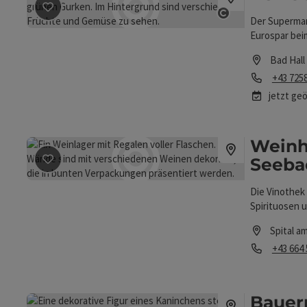
Beitrag merken
: EUROSPAR
Der Supermark
Copyright öff
Eurospar bei
inkl. E-Lade
Bad Hall
Eingangsbere
Telefon
+43 725
jetzt ge
Weinh
Seeba
Beitrag merken
: Weinhandel Vinothek Seebacher
Die Vinothek 
Spirituosen 
Spital a
Telefon
+43 664
Öffnungszei
Bauer