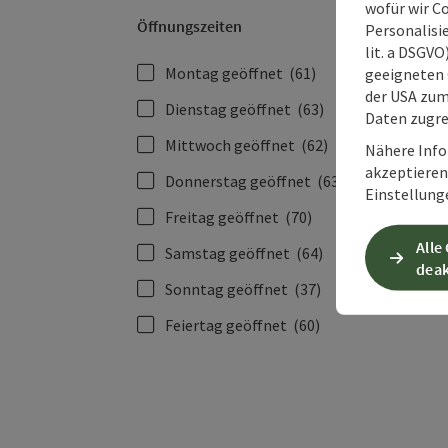
wofür wir C
Öffnungszeiten
Personalisie
lit. a DSGV
Montag geöffnet
(61)
geeigneten 
der USA zu
Dienstag geöffnet
(63)
Daten zugre
Mittwoch geöffnet
(62)
Nähere Info
akzeptieren 
Donnerstag geöffnet
(63)
Einstellung
Freitag geöffnet
(70)
Alle
Samstag geöffnet
(64)
deak
Sonntag geöffnet
(37)
Feiertag geöffnet
(60)