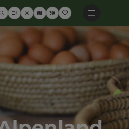
Hauptmenü öffne
Suchen
Webcams
Wetter
Interaktive Karte
360° Panoramen
Merkzettel
 Alpenland