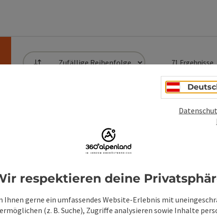
71
Ergebnisse
Sortierung
die Liste stehen Filter zur Verfügung mit denen die 
Deutsc
Hofla
Beitrag merken
: Hofladen Rainerhof
Datenschut
n
Copyright öff
Rainerhof bio
Lebensmittel
24h Service, 
Micheldo
Telefon
+43 758
Öffnung
Mon
D
MO
DI
M
ir respektieren deine Privatsphä
 Ihnen gerne ein umfassendes Website-Erlebnis mit uneingesch
Sarah´
rmöglichen (z. B. Suche), Zugriffe analysieren sowie Inhalte pers