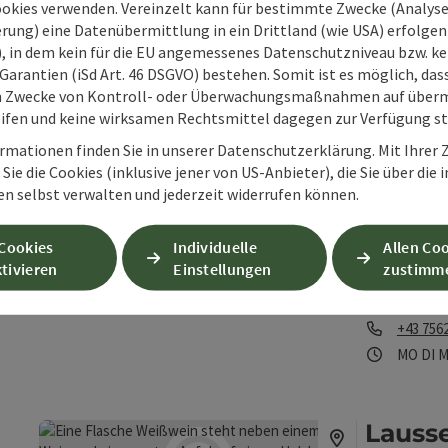
ookies verwenden. Vereinzelt kann für bestimmte Zwecke (Analyse
Das Genuss Pl
rung) eine Datenübermittlung in ein Drittland (wie USA) erfolgen (
Beitrag merken
: Sarah´s Genussplatzl
Wir freuen u
O), in dem kein für die EU angemessenes Datenschutzniveau bzw. ke
Copyright öff
dürfen.
Garantien (iSd Art. 46 DSGVO) bestehen. Somit ist es möglich, da
Bad Hall
m Zwecke von Kontroll- oder Überwachungsmaßnahmen auf überm
Telefon
+43 676
ifen und keine wirksamen Rechtsmittel dagegen zur Verfügung s
jetzt ge
rmationen finden Sie in unserer Datenschutzerklärung. Mit Ihre
Sie die Cookies (inklusive jener von US-Anbieter), die Sie über die 
en selbst verwalten und jederzeit widerrufen können.
Bioho
Beitrag merken
: Biohof Seebauer
Wir verkaufen
 Cookies
Individuelle
Allen Co
Copyright öff
biozertifizi
tivieren
Einstellungen
zustimm
Fleisch stam
Roßleit
Freilandschw
Telefon
+43 756
Öffnung
Mon
D
MO
DI
M
Lausse